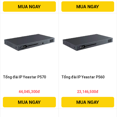
thiệu
NGÔN
NGỮ
Tiếng
việt
English
Tổng đài IP Yeastar P570
Tổng đài IP Yeastar P560
44,045,300đ
23,146,500đ