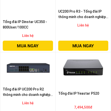
SP
khác
UC200 Pro R3 - Tổng đài IP
thông minh cho doanh nghiệp
DANH
Tổng đài IP Dinstar UC350 -
lớn
Liên hệ
MỤC
800User/100CC
KHÁC
Liên hệ
Giải
pháp
Dịch
vụ
Hỗ
trợ
Tin
tức
Tổng đài IP UC200 Pro R2
Tổng đài IP Yeastar P520
thông minh cho doanh nghiệp
Liên
hệ
vừa và lớn
Liên hệ
7,494,500đ
Giới