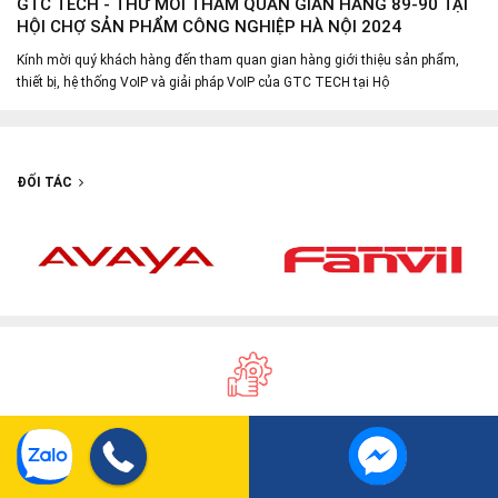
GTC TECH - THƯ MỜI THAM QUAN GIAN HÀNG 89-90 TẠI
HỘI CHỢ SẢN PHẨM CÔNG NGHIỆP HÀ NỘI 2024
Kính mời quý khách hàng đến tham quan gian hàng giới thiệu sản phẩm,
thiết bị, hệ thống VoIP và giải pháp VoIP của GTC TECH tại Hộ
ĐỐI TÁC
Lắp đặt chuyên nghiệp
Đội ngũ lắp đặt, tư vấn kỹ thuật
giàu kinh nghiệm