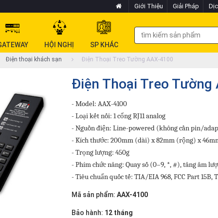
Giới Thiệu
Giải Pháp
Dịc
GATEWAY
HỘI NGHỊ
SP KHÁC
Điện thoại khách sạn
Điện Thoại Treo Tường AAX-4100
Điện Thoại Treo Tường
- Model: AAX-4100
- Loại kết nối: 1 cổng RJ11 analog
- Nguồn điện: Line-powered (không cần pin/adap
- Kích thước: 200mm (dài) x 82mm (rộng) x 46m
- Trọng lượng: 450g
- Phím chức năng: Quay số (0–9, *, #), tăng âm lượ
- Tiêu chuẩn quốc tế: TIA/EIA 968, FCC Part 15B, 
Mã sản phẩm:
AAX-4100
Bảo hành:
12 tháng