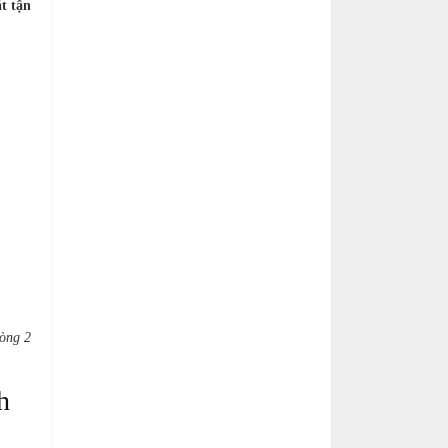
t tận
vòng 2
h