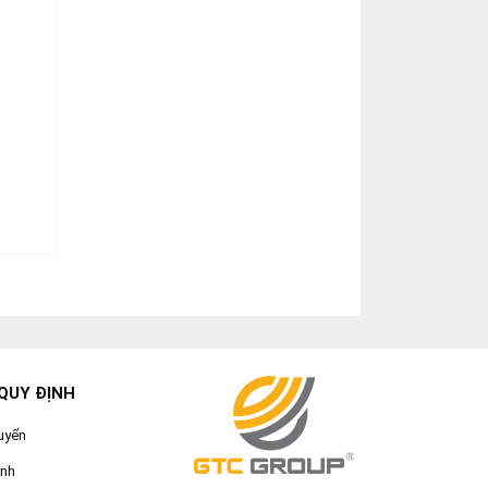
QUY ĐỊNH
uyển
ành