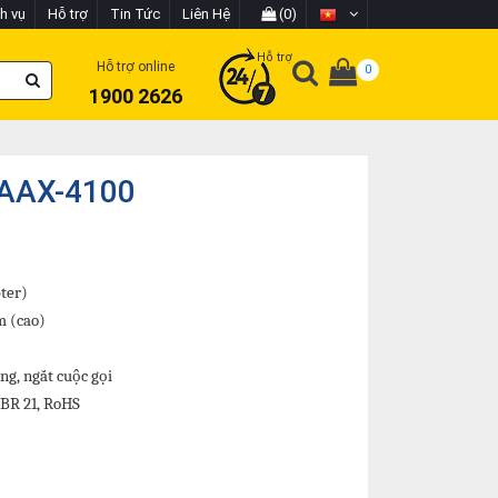
h vụ
Hỗ trợ
Tin Tức
Liên Hệ
(0)
Hỗ trợ
Hỗ trợ online
0
1900 2626
 AAX-4100
ter)
m (cao)
ng, ngắt cuộc gọi
TBR 21, RoHS