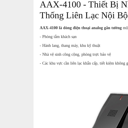
AAX-4100 - Thiết Bị N
thiệu
Thống Liên Lạc Nội Bộ
NGÔN
NGỮ
AAX-4100 là dòng điện thoại analog gắn tường
một
Tiếng
- Phòng tắm khách sạn
việt
- Hành lang, thang máy, khu kỹ thuật
English
- Nhà vệ sinh công cộng, phòng trực bảo vệ
- Các khu vực cần liên lạc khẩn cấp, tiết kiệm không 