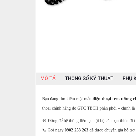
SP
khác
DANH
MỤC
KHÁC
Giải
pháp
Dịch
vụ
MÔ TẢ
THÔNG SỐ KỸ THUẬT
PHỤ K
Hỗ
trợ
Bạn đang tìm kiếm một mẫu
điện thoại treo tường 
Tin
tức
thoại chính hãng do GTC TECH phân phối – chính là 
Liên
🎯 Đừng để hệ thống liên lạc nội bộ của bạn thiếu đi
hệ
📞 Gọi ngay
0902 253 263
để được chuyên gia hỗ trợ 
Giới