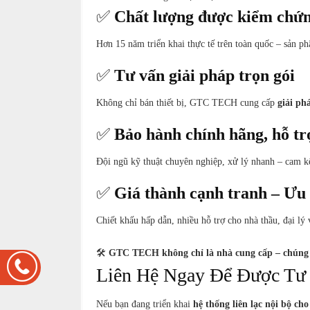
✅
Chất lượng được kiểm chứn
Hơn 15 năm triển khai thực tế trên toàn quốc – sản p
✅
Tư vấn giải pháp trọn gói
Không chỉ bán thiết bị, GTC TECH cung cấp
giải ph
✅
Bảo hành chính hãng, hỗ trợ
Đội ngũ kỹ thuật chuyên nghiệp, xử lý nhanh – cam k
✅
Giá thành cạnh tranh – Ưu 
Chiết khấu hấp dẫn, nhiều hỗ trợ cho nhà thầu, đại lý 
🛠️
GTC TECH không chỉ là nhà cung cấp – chúng tôi
Liên Hệ Ngay Để Được Tư
Nếu bạn đang triển khai
hệ thống liên lạc nội bộ ch