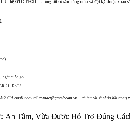
 Liên hệ GTC TECH – chúng tôi có sẵn hàng mẫu và đội kỹ thuật khảo sá
n
cao)
, ngắt cuộc gọi
TBR 21, RoHS
uật? Gửi email ngay tới
contact@gtctelecom.vn
– chúng tôi sẽ phản hồi trong 
a An Tâm, Vừa Được Hỗ Trợ Đúng Các