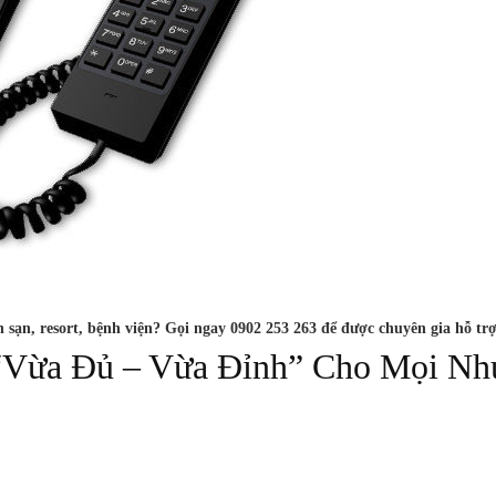
h sạn, resort, bệnh viện? Gọi ngay 0902 253 263 để được chuyên gia hỗ trợ
Vừa Đủ – Vừa Đỉnh” Cho Mọi Nh