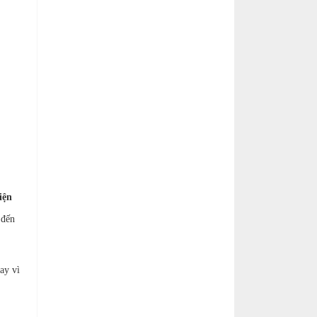
iện
 đến
ay vì