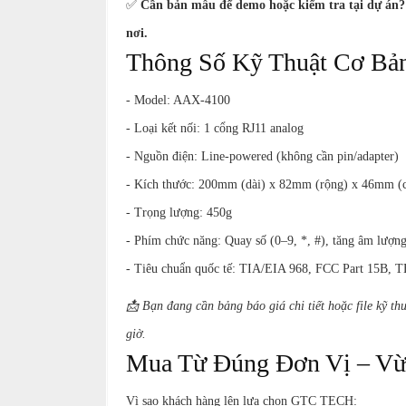
✅
Cần bản mẫu để demo hoặc kiểm tra tại dự án?
nơi.
Thông Số Kỹ Thuật Cơ Bả
- Model: AAX-4100
- Loại kết nối: 1 cổng RJ11 analog
- Nguồn điện: Line-powered (không cần pin/adapter)
- Kích thước: 200mm (dài) x 82mm (rộng) x 46mm (
- Trọng lượng: 450g
- Phím chức năng: Quay số (0–9, *, #), tăng âm lượng
- Tiêu chuẩn quốc tế: TIA/EIA 968, FCC Part 15B, 
📩 Bạn đang cần bảng báo giá chi tiết hoặc file kỹ th
giờ.
Mua Từ Đúng Đơn Vị – Vừ
Vì sao khách hàng lên lựa chọn GTC TECH: