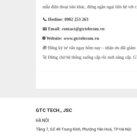
mẫu điện thoại bàn khác, đừng ngần ngại liên hệ với c
📞 Hotline: 0902 253 263
📧 Email: contact@gtctelecom.vn
🌐 Website: www.gtctelecom.vn
🎁 Đăng ký tư vấn ngay hôm nay – nhận ưu đãi giảm 5% 
🚀 Đừng chờ hệ thống xuống cấp rồi mới nâng cấp. GT
GTC TECH., JSC
HÀ NỘI
Tầng 7, Số 49 Trung Kính, Phường Yên Hoà, TP Hà Nội