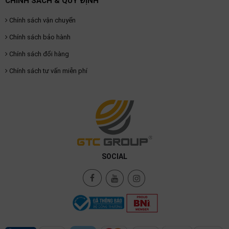
CHÍNH SÁCH & QUY ĐỊNH
thiệu
Chính sách vận chuyển
NGÔN
Chính sách bảo hành
NGỮ
Chính sách đổi hàng
Tiếng
Chính sách tư vấn miễn phí
việt
English
SOCIAL