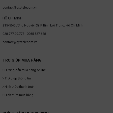
SP
khác
contact@gtctelecom.vn
HỒ CHÍ MINH
DANH
215/56 Đường Nguyễn Xí, P. Bình Lợi Trung, Hồ Chí Minh
MỤC
028.777.99.777 - 0965 527 688
KHÁC
contact@gtctelecom.vn
Giải
pháp
Dịch
TRỢ GIÚP MUA HÀNG
vụ
Hướng dẫn mua hàng online
Hỗ
trợ
Trợ giúp thông tin
Tin
Hình thức thanh toán
tức
Hình thức mua hàng
Liên
hệ
Giới