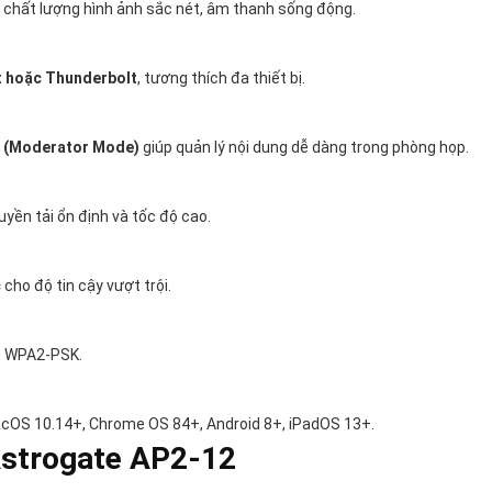
, chất lượng hình ảnh sắc nét, âm thanh sống động.
t hoặc Thunderbolt
, tương thích đa thiết bị.
t (Moderator Mode)
giúp quản lý nội dung dễ dàng trong phòng họp.
yền tải ổn định và tốc độ cao.
c
cho độ tin cậy vượt trội.
K, WPA2-PSK.
OS 10.14+, Chrome OS 84+, Android 8+, iPadOS 13+.
Astrogate AP2-12