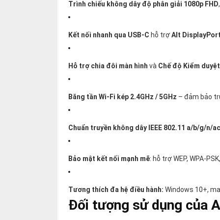
Trình chiếu không dây độ phân giải 1080p FHD
Kết nối nhanh qua USB-C
hỗ trợ
Alt DisplayPor
Hỗ trợ chia đôi màn hình
và
Chế độ Kiểm duyệ
Băng tần Wi-Fi kép 2.4GHz / 5GHz
– đảm bảo tru
Chuẩn truyền không dây IEEE 802.11 a/b/g/n/a
Bảo mật kết nối mạnh mẽ
: hỗ trợ WEP, WPA-PS
Tương thích đa hệ điều hành:
Windows 10+, mac
Đối tượng sử dụng của 