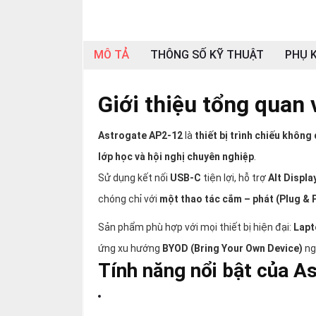
thiệu
NGÔN
MÔ TẢ
THÔNG SỐ KỸ THUẬT
PHỤ K
NGỮ
Tiếng
Giới thiệu tổng quan
việt
English
Astrogate AP2-12
là
thiết bị trình chiếu không
lớp học và hội nghị chuyên nghiệp
.
Sử dụng kết nối
USB-C
tiện lợi, hỗ trợ
Alt Displ
chóng chỉ với
một thao tác cắm – phát (Plug & 
Sản phẩm phù hợp với mọi thiết bị hiện đại:
Lapt
ứng xu hướng
BYOD (Bring Your Own Device)
ng
Tính năng nổi bật của A