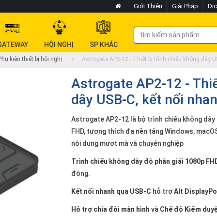
Giới Thiệu
Giải Pháp
Dịc
GATEWAY
HỘI NGHỊ
SP KHÁC
hụ kiện thiết bị hội nghị
Astrogate AP2-12 - Thiết bị trình chiếu không dây US
Astrogate AP2-12 - Thiế
dây USB-C, kết nối nhanh
Astrogate AP2-12 là bộ trình chiếu không dây
FHD, tương thích đa nền tảng Windows, macOS,
nội dung mượt mà và chuyên nghiệp
Trình chiếu không dây độ phân giải 1080p FH
động.
Kết nối nhanh qua USB-C
hỗ trợ
Alt DisplayP
Hỗ trợ chia đôi màn hình
và
Chế độ Kiểm duy