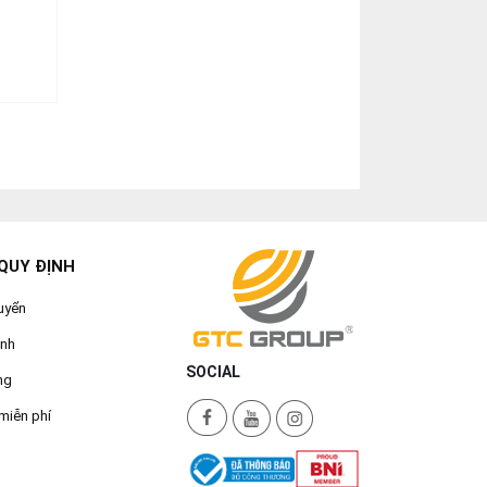
QUY ĐỊNH
uyển
ành
SOCIAL
ng
miễn phí