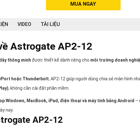
MUA NGAY
IỆN
VIDEO
TÀI LIỆU
 về Astrogate AP2-12
 dây thông minh
được thiết kế dành riêng cho
môi trường doanh nghiệ
ayPort hoặc Thunderbolt
, AP2-12 giúp người dùng chia sẻ màn hình n
Play)
, không cần cài đặt phần mềm.
op Windows, MacBook, iPad, điện thoại và máy tính bảng Android
– 
ày nay.
strogate AP2-12