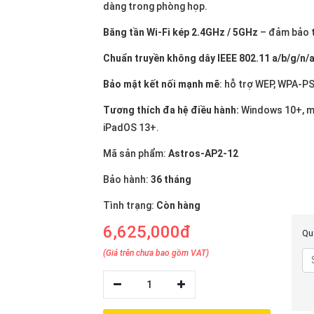
dàng trong phòng họp.
Băng tần Wi-Fi kép 2.4GHz / 5GHz
– đảm bảo t
Chuẩn truyền không dây IEEE 802.11 a/b/g/n/
Bảo mật kết nối mạnh mẽ
: hỗ trợ WEP, WPA-P
Tương thích đa hệ điều hành:
Windows 10+, m
iPadOS 13+.
Mã sản phẩm:
Astros-AP2-12
Bảo hành:
36 tháng
Tình trạng:
Còn hàng
6,625,000đ
Quý
(Giá trên chưa bao gồm VAT)
1