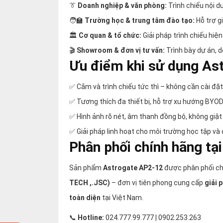
👔
Doanh nghiệp & văn phòng:
Trình chiếu nội du
🧑‍🏫
Trường học & trung tâm đào tạo:
Hỗ trợ gi
🏛️
Cơ quan & tổ chức:
Giải pháp trình chiếu hiện 
🎬
Showroom & đơn vị tư vấn:
Trình bày dự án, 
Ưu điểm khi sử dụng As
✅ Cắm và trình chiếu tức thì – không cần cài đặt
✅ Tương thích đa thiết bị, hỗ trợ xu hướng BYOD
✅ Hình ảnh rõ nét, âm thanh đồng bộ, không giật 
✅ Giải pháp linh hoạt cho môi trường học tập và 
Phân phối chính hãng tạ
Sản phẩm
Astrogate AP2-12
được phân phối ch
TECH ,.JSC)
– đơn vị tiên phong cung cấp
giải 
toàn diện
tại Việt Nam.
📞
Hotline:
024.777.99.777 | 0902.253.263