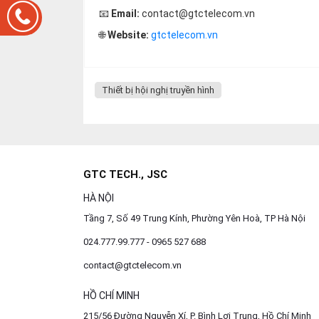
📧
Email:
contact@gtctelecom.vn
🌐
Website:
gtctelecom.vn
Thiết bị hội nghị truyền hình
GTC TECH., JSC
HÀ NỘI
Tầng 7, Số 49 Trung Kính, Phường Yên Hoà, TP Hà Nội
024.777.99.777 - 0965 527 688
contact@gtctelecom.vn
HỒ CHÍ MINH
215/56 Đường Nguyễn Xí, P. Bình Lợi Trung, Hồ Chí Minh