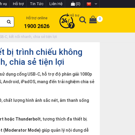
h vụ
Hỗ trợ
Tin Tức
Liên Hệ
(0)
Hỗ trợ
Hỗ trợ online
0
1900 2626
B-C, kết nối nhanh, chia sẻ tiện lợi
t bị trình chiếu không
, chia sẻ tiện lợi
 sử dụng cổng USB-C, hỗ trợ độ phân giải 1080p
 Android, iPadOS, mang đến trải nghiệm chia sẻ
D
, chất lượng hình ảnh sắc nét, âm thanh sống
ort hoặc Thunderbolt
, tương thích đa thiết bị.
ệt (Moderator Mode)
giúp quản lý nội dung dễ