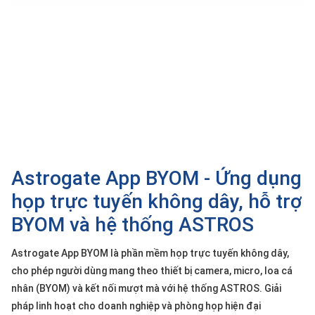
SP
khác
DANH
MỤC
KHÁC
Giải
pháp
Dịch
Astrogate App BYOM - Ứng dụng
vụ
họp trực tuyến không dây, hỗ trợ
Hỗ
trợ
BYOM và hệ thống ASTROS
Tin
tức
Astrogate App BYOM là phần mềm họp trực tuyến không dây,
cho phép người dùng mang theo thiết bị camera, micro, loa cá
Liên
hệ
nhân (BYOM) và kết nối mượt mà với hệ thống ASTROS. Giải
pháp linh hoạt cho doanh nghiệp và phòng họp hiện đại
Giới