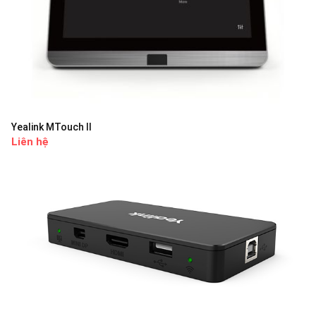
Yealink MTouch II
Liên hệ