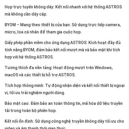
thiệu
Họp trực tuyến không dây: Kết nối nhanh với hệ thống ASTROS
mà không cần dây cáp.
NGÔN
NGỮ
BYOM – Mang theo thiết bị của bạn: Sử dụng trực tiếp camera,
micro, loa cá nhân để tham gia cuộc họp.
Tiếng
việt
Giấy phép phần mềm cho ứng dụng ASTROS: Kích hoạt đầy đủ
tính năng BYOM, đảm bảo kết nối mượt mà và bảo mật khi tích
English
hợp với hệ thống ASTROS.
Tương thích đa nền tảng: Hoạt động mượt trên Windows,
macOS và các thiết bị hỗ trợ ASTROS.
Tích hợp thông minh: Tự động nhận diện và kết nối thiết bị ngoại
vi, tối ưu trải nghiệm người dùng.
Bảo mật cao: Đảm bảo an toàn thông tin, mã hóa dữ liệu truyền
tải trong toàn bộ phiên họp.
Kết nối ổn định: Sử dụng công nghệ truyền không dây tối ưu cho
video và âm thanh thời gian thực.