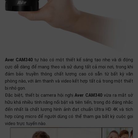
SP
khác
DANH
MỤC
KHÁC
Giải
pháp
Aver CAM340
tự hào có một thiết kế sáng tạo nhẹ và di động
cực dễ dàng để mang theo và sử dụng tất cả mọi nơi, trong khi
Dịch
đảm bảo truyền thông chất lượng cao có sẵn từ bất kỳ văn
vụ
phòng nào, với âm thanh và video kết hợp tất cả trong một thiết
Hỗ
bị nhỏ gọn.
trợ
Đặc biệt, thiết bị camera hội nghị
Aver CAM340
vừa ra mắt sở
hữu khá nhiều tính năng nổi bật và tiên tiến, trong đó đáng nhắc
Tin
tức
đến nhất là chất lượng hình ảnh đạt chuẩn Ultra HD 4K và tích
hợp cùng micro để người dùng có thể tham gia bất kỳ cuộc gọi
Liên
video trực tuyến nào.
hệ
Giới