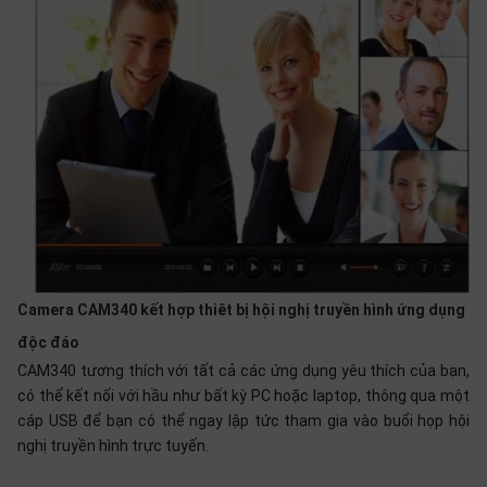
thiệu
NGÔN
NGỮ
Tiếng
việt
English
Camera CAM340 kết hợp thiêt bị hội nghị truyền hình ứng dụng
độc đáo
CAM340 tương thích với tất cả các ứng dụng yêu thích của bạn,
có thể kết nối với hầu như bất kỳ PC hoặc laptop, thông qua một
cáp USB để bạn có thể ngay lập tức tham gia vào buổi họp hội
nghị truyền hình trực tuyến.