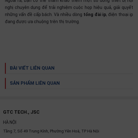
Ngoài ra, bạn có thể tham khảo thêm một số dòng thiết bị hội
nghị chuyên dụng để trải nghiệm cuộc họp hiệu quả, giải quyết
những vấn đề cấp bách. Và nhiều dòng
tổng đài ip
, điện thoại ip
đang được ưa chuộng trên thị trường.
BÀI VIẾT LIÊN QUAN
SẢN PHẨM LIÊN QUAN
GTC TECH., JSC
HÀ NỘI
Tầng 7, Số 49 Trung Kính, Phường Yên Hoà, TP Hà Nội