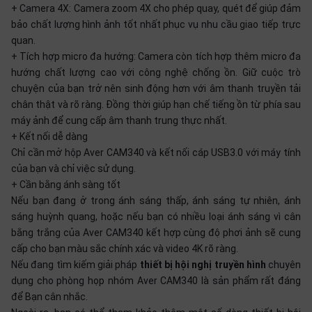
+ Camera 4X: Camera zoom 4X cho phép quay, quét để giúp đảm
bảo chất lượng hình ảnh tốt nhất phục vụ nhu cầu giao tiếp trực
quan.
+ Tích hợp micro đa hướng: Camera còn tích hợp thêm micro đa
hướng chất lượng cao với công nghệ chống ồn. Giữ cuộc trò
chuyện của bạn trở nên sinh động hơn với âm thanh truyền tải
chân thật và rõ ràng. Đồng thời giúp hạn chế tiếng ồn từ phía sau
máy ảnh để cung cấp âm thanh trung thực nhất.
+ Kết nối dễ dàng
Chỉ cần mở hộp Aver CAM340 và kết nối cáp USB3.0 với máy tính
của bạn và chỉ việc sử dụng.
+ Cần bằng ánh sàng tốt
Nếu bạn đang ở trong ánh sáng thấp, ánh sáng tự nhiên, ánh
sáng huỳnh quang, hoặc nếu bạn có nhiều loại ánh sáng vì cân
bằng trắng của Aver CAM340 kết hợp cùng độ phơi ảnh sẽ cung
cấp cho bạn màu sắc chính xác và video 4K rõ ràng.
Nếu đang tìm kiếm giải pháp
thiết bị hội nghị truyền hình
chuyên
dụng cho phòng họp nhóm Aver CAM340 là sản phẩm rất đáng
để Bạn cân nhắc.