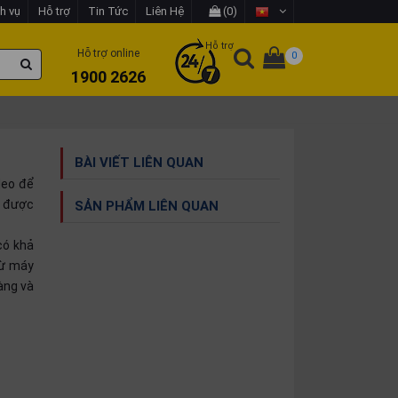
h vụ
Hỗ trợ
Tin Tức
Liên Hệ
(0)
Hỗ trợ
Hỗ trợ online
0
1900 2626
BÀI VIẾT LIÊN QUAN
deo để
được
SẢN PHẨM LIÊN QUAN
có khả
từ máy
ràng và