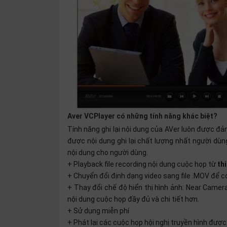
SP
khác
DANH
MỤC
KHÁC
Giải
pháp
Aver VCPlayer có những tính năng khác biệt?
Dịch
vụ
Tính năng ghi lại nội dung của AVer luôn được đ
được nội dung ghi lại chất lượng nhất người d
Hỗ
trợ
nội dung cho người dùng.
+ Playback file recording nội dung cuộc họp từ
thi
Tin
+ Chuyển đổi định dạng video sang file .MOV để
tức
+ Thay đổi chế độ hiển thị hình ảnh: Near Camera,
Liên
nội dung cuộc họp đầy đủ và chi tiết hơn.
hệ
+ Sử dụng miễn phí
Giới
+ Phát lại các cuộc họp hội nghị truyền hình được