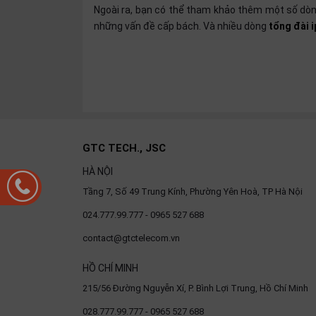
thiệu
Ngoài ra, bạn có thể tham khảo thêm một số dòng
những vấn đề cấp bách. Và nhiều dòng
tổng đài i
NGÔN
NGỮ
Tiếng
việt
English
GTC TECH., JSC
HÀ NỘI
Tầng 7, Số 49 Trung Kính, Phường Yên Hoà, TP Hà Nội
024.777.99.777 - 0965 527 688
contact@gtctelecom.vn
HỒ CHÍ MINH
215/56 Đường Nguyễn Xí, P. Bình Lợi Trung, Hồ Chí Minh
028.777.99.777 - 0965 527 688