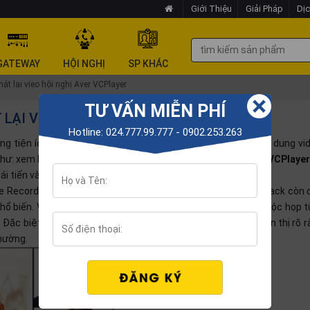
Giới Thiệu
Giải Pháp
Dịc
GATEWAY
HỘI NGHỊ
SP KHÁC
át lại vieo hội nghị Aver VCPlayer
TƯ VẤN MIỄN PHÍ
 LẠI VIEO HỘI NGHỊ AVER VCPLAYER
Hotline: 024.777.99.777 - 0902.253.263
ng tiện ích quan trọng với người dùng là tính năng ghi lại nội dung vi
xem lại, làm tài liệu training. Chính vì thế,
phần mềm Aver VCPlayer
ái tiến và chuyên nghiệp hơn.
e Recording của thiết bị Aver. VCPlayer ngoài tính năng Playback còn 
hổ biến. Với VCPlayer, bạn có thể xem lại toàn bộ nội dung cuộc họp 
. Đặc biệt, hình ảnh từ camera, content... tất cả đều được hiển thị rõ 
thường.