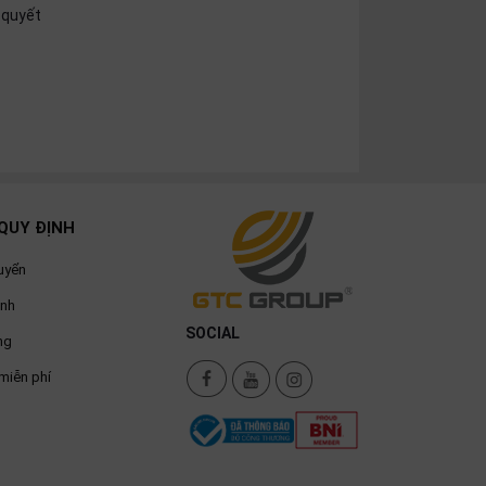
 quyết
QUY ĐỊNH
uyển
ành
SOCIAL
ng
miễn phí