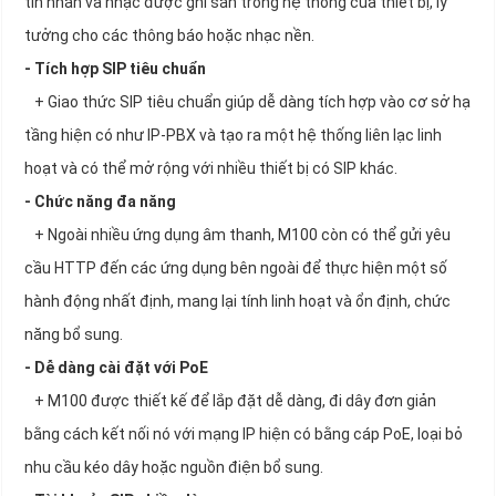
tin nhắn và nhạc được ghi sẵn trong hệ thống của thiết bị, lý
tưởng cho các thông báo hoặc nhạc nền.
- Tích hợp SIP tiêu chuẩn
+ Giao thức SIP tiêu chuẩn giúp dễ dàng tích hợp vào cơ sở hạ
tầng hiện có như IP-PBX và tạo ra một hệ thống liên lạc linh
hoạt và có thể mở rộng với nhiều thiết bị có SIP khác.
- Chức năng đa năng
+ Ngoài nhiều ứng dụng âm thanh, M100 còn có thể gửi yêu
cầu HTTP đến các ứng dụng bên ngoài để thực hiện một số
hành động nhất định, mang lại tính linh hoạt và ổn định, chức
năng bổ sung.
- Dễ dàng cài đặt với PoE
+ M100 được thiết kế để lắp đặt dễ dàng, đi dây đơn giản
bằng cách kết nối nó với mạng IP hiện có bằng cáp PoE, loại bỏ
nhu cầu kéo dây hoặc nguồn điện bổ sung.