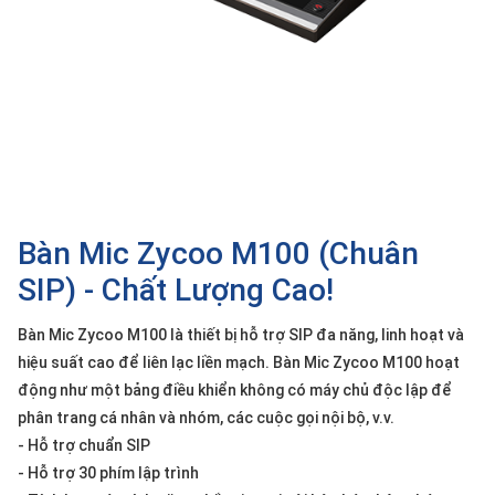
SP
khác
DANH
MỤC
KHÁC
Giải
pháp
Bàn Mic Zycoo M100 (Chuân
Dịch
vụ
SIP) - Chất Lượng Cao!
Hỗ
trợ
Bàn Mic Zycoo M100 là thiết bị hỗ trợ SIP đa năng, linh hoạt và
hiệu suất cao để liên lạc liền mạch. Bàn Mic Zycoo M100 hoạt
Tin
tức
động như một bảng điều khiển không có máy chủ độc lập để
phân trang cá nhân và nhóm, các cuộc gọi nội bộ, v.v.
Liên
hệ
- Hỗ trợ chuẩn SIP
- Hỗ trợ 30 phím lập trình
Giới