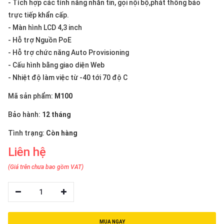
- Tích hợp các tính năng nhắn tin, gọi nội bộ,phát thông báo
thiệu
trực tiếp khẩn cấp.
NGÔN
- Màn hình LCD 4,3 inch
- Hỗ trợ Nguồn PoE
NGỮ
- Hỗ trợ chức năng Auto Provisioning
Tiếng
- Cấu hình bằng giao diện Web
việt
- Nhiệt độ làm việc từ -40 tới 70 độ C
English
Mã sản phẩm:
M100
Bảo hành:
12 tháng
Tình trạng:
Còn hàng
Liên hệ
(Giá trên chưa bao gồm VAT)
1
MUA NGAY