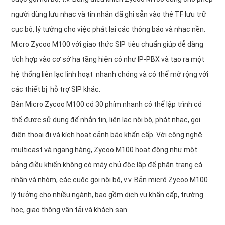
người dùng lưu nhạc và tin nhắn đã ghi sẵn vào thẻ TF lưu trữ
cục bộ, lý tưởng cho việc phát lại các thông báo và nhạc nền.
Micro Zycoo M100 với giao thức SIP tiêu chuẩn giúp dễ dàng
tích hợp vào cơ sở hạ tầng hiện có như IP-PBX và tạo ra một
hệ thống liên lạc linh hoạt nhanh chóng và có thể mở rộng với
các thiết bị hỗ trợ SIP khác.
Bàn Micro Zycoo M100 có 30 phím nhanh có thể lập trình có
thể được sử dụng để nhắn tin, liên lạc nội bộ, phát nhạc, gọi
điện thoại đi và kích hoạt cảnh báo khẩn cấp. Với công nghệ
multicast và ngang hàng, Zycoo M100 hoạt động như một
bảng điều khiển không có máy chủ độc lập để phân trang cá
nhân và nhóm, các cuộc gọi nội bộ, v.v. Bản micrô Zycoo M100
lý tưởng cho nhiều ngành, bao gồm dịch vụ khẩn cấp, trường
học, giao thông vận tải và khách sạn.