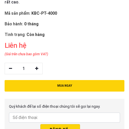
thiệu
rất cao.
Mã sản phẩm:
KBC-PT-4000
NGÔN
Bảo hành:
0 tháng
NGỮ
Tình trạng:
Còn hàng
Tiếng
việt
Liên hệ
English
(Giá trên chưa bao gồm VAT)
1
MUA NGAY
Quý khách để lại số điện thoại chúng tôi sẽ gọi lại ngay.