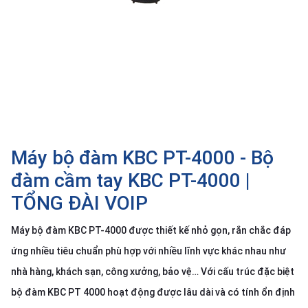
SP
khác
DANH
MỤC
KHÁC
Giải
pháp
Máy bộ đàm KBC PT-4000 - Bộ
Dịch
vụ
đàm cầm tay KBC PT-4000 |
Hỗ
TỔNG ĐÀI VOIP
trợ
Tin
Máy bộ đàm KBC PT-4000 được thiết kế nhỏ gọn, rắn chắc đáp
tức
ứng nhiều tiêu chuẩn phù hợp với nhiều lĩnh vực khác nhau như
Liên
nhà hàng, khách sạn, công xưởng, bảo vệ… Với cấu trúc đặc biệt
hệ
bộ đàm KBC PT 4000 hoạt động được lâu dài và có tính ổn định
Giới