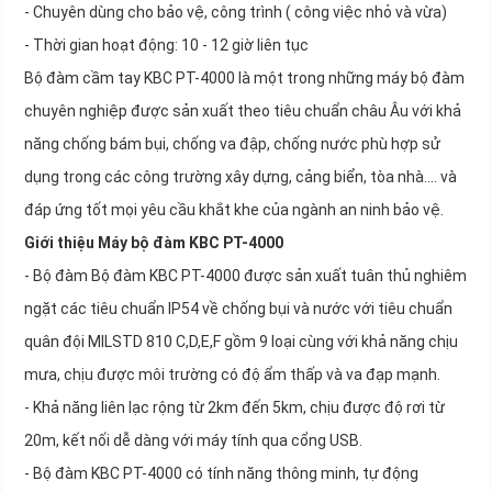
- Chuyên dùng cho bảo vệ, công trình ( công việc nhỏ và vừa)
- Thời gian hoạt động: 10 - 12 giờ liên tục
Bộ đàm cầm tay KBC PT-4000 là một trong những máy bộ đàm
chuyên nghiệp được sản xuất theo tiêu chuẩn châu Âu với khả
năng chống bám bụi, chống va đập, chống nước phù hợp sử
dụng trong các công trường xây dựng, cảng biển, tòa nhà.... và
đáp ứng tốt mọi yêu cầu khắt khe của ngành an ninh bảo vệ.
Giới thiệu Máy bộ đàm KBC PT-4000
- Bộ đàm Bộ đàm KBC PT-4000 được sản xuất tuân thủ nghiêm
ngặt các tiêu chuẩn IP54 về chống bụi và nước với tiêu chuẩn
quân đội MILSTD 810 C,D,E,F gồm 9 loại cùng với khả năng chịu
mưa, chịu được môi trường có độ ẩm thấp và va đạp mạnh.
- Khả năng liên lạc rộng từ 2km đến 5km, chịu được độ rơi từ
20m, kết nối dễ dàng với máy tính qua cổng USB.
- Bộ đàm KBC PT-4000 có tính năng thông minh, tự động