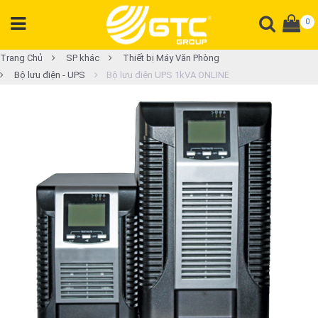
0
DANH
Trang Chủ
SP khác
Thiết bị Máy Văn Phòng
Bộ lưu điện - UPS
Bộ lưu điện UPS 1kVA ONLINE
MỤC
SẢN
PHẨM
Tổng
đài
Điện
thoại
Tai
nghe
Gateway
Hội
nghị