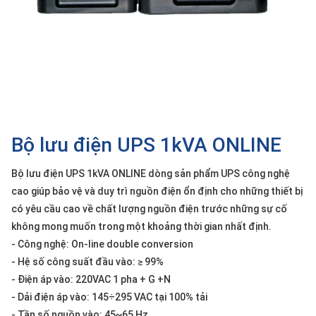
SP
khác
DANH
MỤC
KHÁC
Giải
pháp
Bộ lưu điện UPS 1kVA ONLINE
Dịch
vụ
Bộ lưu điện UPS 1kVA ONLINE dòng sản phẩm UPS công nghệ
cao giúp bảo vệ và duy trì nguồn điện ổn định cho những thiết bị
Hỗ
có yêu cầu cao về chất lượng nguồn điện trước những sự cố
trợ
không mong muốn trong một khoảng thời gian nhất định.
Tin
- Công nghệ: On-line double conversion
tức
- Hệ số công suất đầu vào: ≥ 99%
Liên
- Điện áp vào: 220VAC 1 pha + G +N
hệ
- Dải điện áp vào: 145÷295 VAC tại 100% tải
Giới
- Tần số nguồn vào: 45~65 Hz