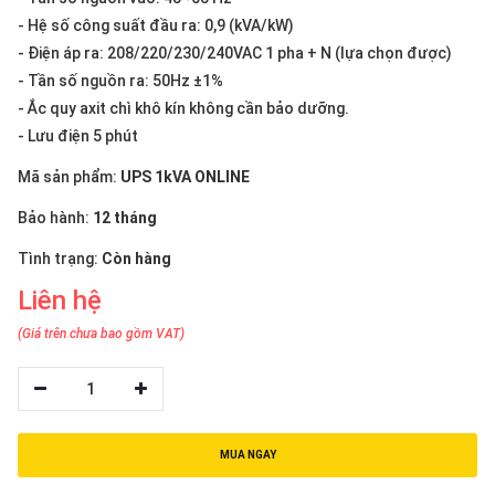
thiệu
- Hệ số công suất đầu ra: 0,9 (kVA/kW)
- Điện áp ra: 208/220/230/240VAC 1 pha + N (lựa chọn được)
NGÔN
- Tần số nguồn ra: 50Hz ±1%
NGỮ
- Ắc quy axit chì khô kín không cần bảo dưỡng.
- Lưu điện 5 phút
Tiếng
việt
Mã sản phẩm:
UPS 1kVA ONLINE
English
Bảo hành:
12 tháng
Tình trạng:
Còn hàng
Liên hệ
(Giá trên chưa bao gồm VAT)
1
MUA NGAY