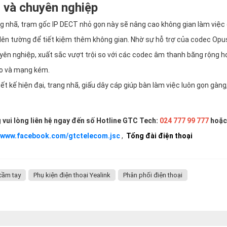
 và chuyên nghiệp
ng nhã, trạm gốc IP DECT nhỏ gọn này sẽ nâng cao không gian làm việc
 lên tường để tiết kiệm thêm không gian. Nhờ sự hỗ trợ của codec Opu
ên nghiệp, xuất sắc vượt trội so với các codec âm thanh băng rộng h
ao và mạng kém.
ết kế hiện đại, trang nhã, giấu dây cáp giúp bàn làm việc luôn gọn gàng
g vui lòng liên hệ ngay đến số Hotline GTC Tech:
024 777 99 777
hoặc
//www.facebook.com/gtctelecom.jsc
,
Tổng đài điện thoại
cầm tay
Phụ kiện điện thoại Yealink
Phân phối điện thoại