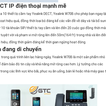
CT IP điện thoại mạnh mẽ
a 10 thiết bị cầm tay Yealink DECT, Yealink W70B cho phép bạn ngay l
hoạt hiệu quả, đồng thời loại bỏ đáng kể các vấn đề về dây và tải bổ sun
10 tài khoản SIP/thiết bị tay cầm và lên đến 20 cuộc gọi đồng thời mà
i tuyệt vời và phạm vi mở rộng lên đến 50m(164 ft) trong nhà và lên đế
ín hiệu, đồng thời giảm đáng kể thời gian ngừng hoạt động.
n đang di chuyển
 trong quá trình liên lạc hàng ngày, Yealink W70B là một sản phẩm nhỏ
đảm bảo độ tin cậy và khả năng mở rộng cao hơn. Lý tưởng cho các
trong các lĩnh vực kho bãi, phục vụ ăn uống, bán lẻ hoặc nhà máy giao 