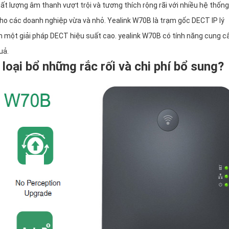
t lượng âm thanh vượt trội và tương thích rộng rãi với nhiều hệ thốn
 cho các doanh nghiệp vừa và nhỏ. Yealink W70B là trạm gốc DECT IP lý
 một giải pháp DECT hiệu suất cao. yealink W70B có tính năng cung c
uả.
loại bổ những rắc rối và chi phí bổ sung?