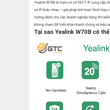
thiệu
Yealink W70B là trạm cơ sở DECT IP cung cấp chấ
sở IP khác nhau — giải pháp linh hoạt thích hợp
NGÔN
tưởng dành cho các doanh nghiệp đang tìm kiếm
NGỮ
không chạm để triển khai nhanh chóng và hiệu q
Tại sao Yealink W70B có thể 
Tiếng
việt
English