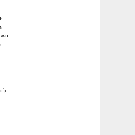
ập
g.
 còn
n
tiếp