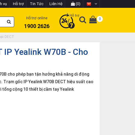
h vụ
Hỗ trợ
Tin Tức
Liên Hệ
(0)
Hỗ trợ
Hỗ trợ online
0
1900 2626
hoại DECT
T IP Yealink W70B - Cho
70B cho phép bạn tận hưởng khả năng di động
tức. Trạm gốc IP Yealink W70B DECT hiệu suất cao
 tổng cộng 10 thiết bị cầm tay Yealink