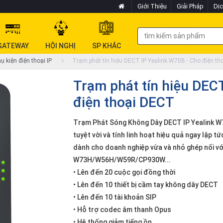
Giới Thiệu
Giải Pháp
Dịc
GATEWAY
HỘI NGHỊ
SP KHÁC
ụ kiện điện thoại IP
Trạm phát tín hiệu DECT IP Yealink W70B - Cho điện t
Trạm phát tín hiệu DEC
điện thoại DECT
Trạm Phát Sóng Không Dây DECT IP Yealink W
tuyệt vời và tính linh hoạt hiệu quả ngay lập 
dành cho doanh nghiệp vừa và nhỏ ghép nối với
W73H/W56H/W59R/CP930W...
• Lên đến 20 cuộc gọi đồng thời
• Lên đến 10 thiết bị cầm tay không dây DECT
• Lên đến 10 tài khoản SIP
• Hỗ trợ codec âm thanh Opus
• Hệ thống giảm tiếng ồn