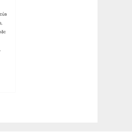
 của
s,
oặc
,