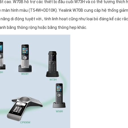
t cao. W70B hỗ trợ các thiết bị đầu cuối W73H và có thể tương thích 
 màn hình màu (T54W+DD10K). Yealink W70B cung câp hệ thống giả
ăng di động tuyệt vời , tính linh hoạt cũng như loại bỏ đáng kể các rắc
thanh băng thông rộng hoặc băng thông hẹp khác.