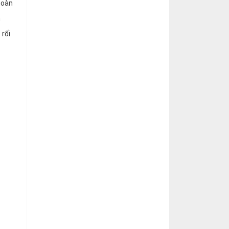
hoàn
m
 rối