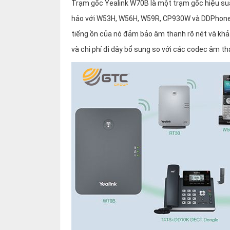
Trạm gốc Yealink W70B là một trạm gốc hiệu suấ
hảo với W53H, W56H, W59R, CP930W và DDPhone
tiếng ồn của nó đảm bảo âm thanh rõ nét và khả n
và chi phí đi dây bổ sung so với các codec âm 