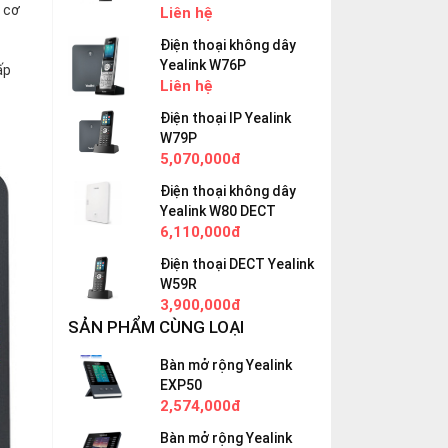
g cơ
Liên hệ
Điện thoại không dây
Yealink W76P
ấp
Liên hệ
Điện thoại IP Yealink
W79P
5,070,000đ
Điện thoại không dây
Yealink W80 DECT
6,110,000đ
Điện thoại DECT Yealink
W59R
3,900,000đ
SẢN PHẨM CÙNG LOẠI
Bàn mở rộng Yealink
EXP50
2,574,000đ
Bàn mở rộng Yealink