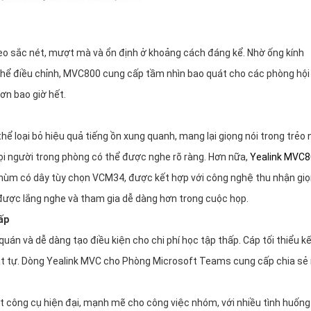
o sắc nét, mượt mà và ổn định ở khoảng cách đáng kể. Nhờ ống kính
hể điều chỉnh, MVC800 cung cấp tầm nhìn bao quát cho các phòng hội
ơn bao giờ hết.
 loại bỏ hiệu quả tiếng ồn xung quanh, mang lại giọng nói trong trẻo 
ọi người trong phòng có thể được nghe rõ ràng. Hơn nữa,
Yealink MVC
chùm có dây tùy chọn VCM34, được kết hợp với công nghệ thu nhận gi
 được lắng nghe và tham gia dễ dàng hơn trong cuộc họp.
ấp
 và dễ dàng tạo điều kiện cho chi phí học tập thấp. Cáp tối thiểu kế
trật tự. Dòng Yealink MVC cho Phòng Microsoft Teams cung cấp chia sẻ 
 công cụ hiện đại, mạnh mẽ cho công việc nhóm, với nhiều tình huống