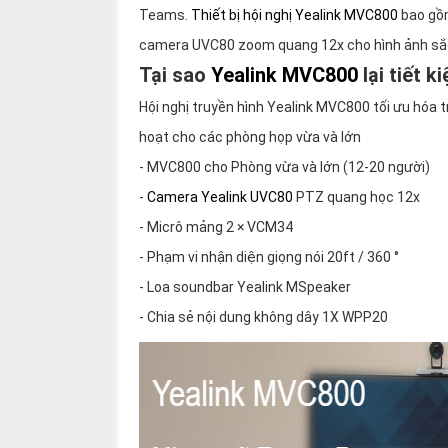
thiệu
Teams.
Thiết bị hội nghị Yealink MVC800
bao gồm
camera UVC80 zoom quang 12x cho hình ảnh sắc
NGÔN
Tại sao
Yealink MVC800
lại tiết 
NGỮ
Hội nghị truyền hình Yealink MVC800 tối ưu hóa t
Tiếng
hoạt cho các phòng họp vừa và lớn
việt
- MVC800 cho Phòng vừa và lớn (12-20 người)
English
-
Camera Yealink UVC80
PTZ quang học 12x
- Micrô mảng 2 × VCM34
- Phạm vi nhận diện giọng nói 20ft / 360 °
- Loa soundbar Yealink MSpeaker
- Chia sẻ nội dung không dây 1X WPP20