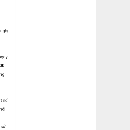
 nghị
ngay
800
ọng
t nối
nội
 sử