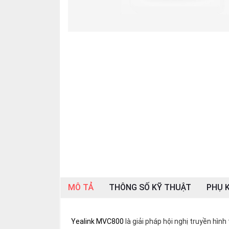
SP
khác
DANH
MỤC
KHÁC
Giải
pháp
Dịch
vụ
Hỗ
trợ
Tin
tức
MÔ TẢ
THÔNG SỐ KỸ THUẬT
PHỤ K
Liên
hệ
Yealink MVC800
là giải pháp hội nghị truyền hìn
Giới