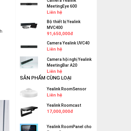
Camera Yealink
MeetingEye 600
Liên hệ
Bộ thiết bị Yealink
MVC400
nh
91,650,000đ
Camera Yealink UVC40
Liên hệ
Camera hội nghị Yealink
MeetingBar A20
Liên hệ
SẢN PHẨM CÙNG LOẠI
Yealink RoomSensor
Liên hệ
Yealink Roomcast
17,000,000đ
Yealink RoomPanel cho