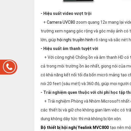
- Hiệu suất video vượt trội
+
Camera UVC80
zoom quang 12x mang lại vide
trường xem ngang góc rộng và góc máy ảnh có t
lớn, giúp
hội nghị truyền hình
rõ ràng và sắc nét h
- Hiệu suất âm thanh tuyệt vời
+ Với công nghệ Chống ồn và âm thanh HD có thể
cả trong môi trường ồn ào nhất, giọng nói của m
có khả năng kết nối tối đa bốn micrô mảng tạo 
nói 20 feet (sáu mét) và 360 độ, giúp mọi người
- Trải nghiệm quen thuộc với chi phí học tập th
+ Trải nghiệm Phòng và Nhóm Microsoft nhất quán
các thiết bị và giữ cho không gian làm việc có 
dung không dây tức thì mà không bị lộn xộn.
Bộ thiết bị hội nghị Yealink MVC800
tạo nên một