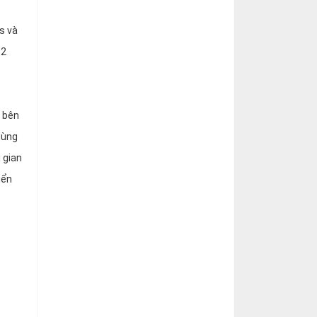
s và
12
à bên
dùng
 gian
iển