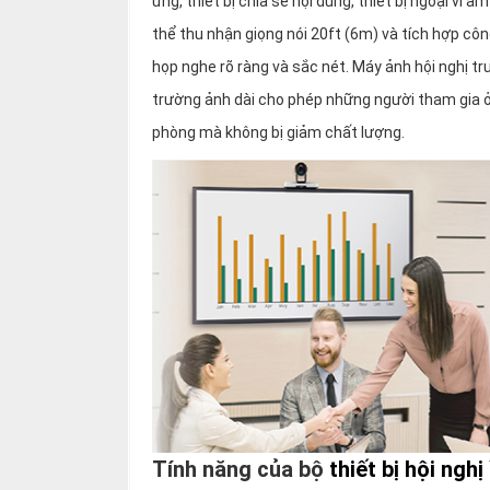
ứng, thiết bị chia sẻ nội dung, thiết bị ngoại vi
thể thu nhận giọng nói 20ft (6m) và tích hợp c
họp nghe rõ ràng và sắc nét. Máy ảnh hội nghị 
trường ảnh dài cho phép những người tham gia ở
phòng mà không bị giảm chất lượng.
Tính năng của bộ
thiết bị hội ngh