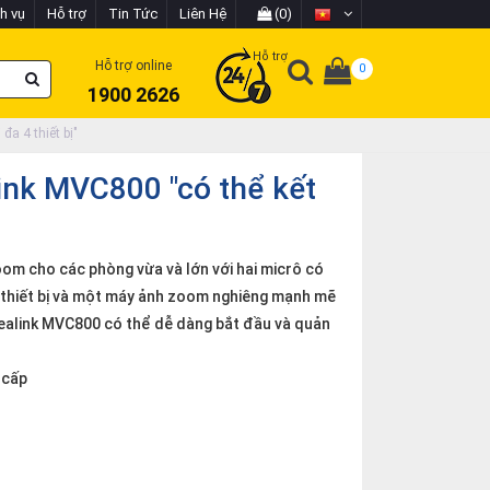
h vụ
Hỗ trợ
Tin Tức
Liên Hệ
(0)
Hỗ trợ
Hỗ trợ online
0
1900 2626
đa 4 thiết bị"
link MVC800 "có thể kết
m cho các phòng vừa và lớn với hai micrô có
n thiết bị và một máy ảnh zoom nghiêng mạnh mẽ
 Yealink MVC800 có thể dễ dàng bắt đầu và quản
 cấp