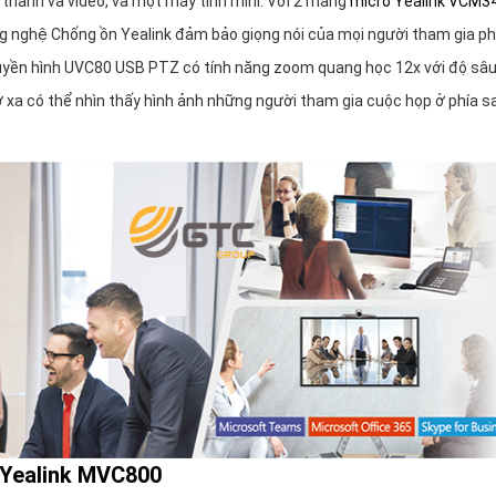
 âm thanh và video, và một máy tính mini. Với 2 mảng
micrô Yealink VCM3
ông nghệ Chống ồn Yealink đảm bảo giọng nói của mọi người tham gia p
truyền hình UVC80 USB PTZ có tính năng zoom quang học 12x với độ sâ
 xa có thể nhìn thấy hình ảnh những người tham gia cuộc họp ở phía s
ị Yealink MVC800