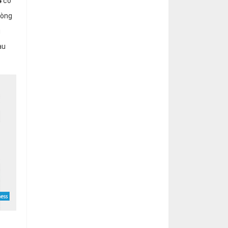
4
có
hòng
u
au