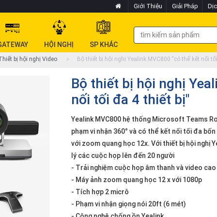
Giới Thiệu
Giải Pháp
Dịc
GATEWAY
HỘI NGHỊ
SP KHÁC
hiết bị hội nghị Video
Bộ thiết bị hội nghị Yealink MVC800 "có thể kết nối tối 
Bộ thiết bị hội nghị Yea
nối tối đa 4 thiết bị"
Yealink MVC800 hệ thống Microsoft Teams Roo
phạm vi nhận 360° và có thể kết nối tối đa bố
với zoom quang học 12x. Với thiết bị hội nghị
lý các cuộc họp lên đến 20 người
- Trải nghiệm cuộc họp âm thanh và video cao
- Máy ảnh zoom quang học 12 x với 1080p
- Tích hợp 2 micrô
- Phạm vi nhận giọng nói 20ft (6 mét)
- Công nghệ chống ồn Yealink