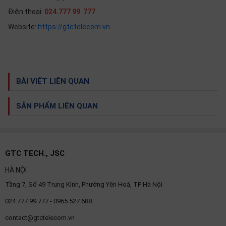
Điện thoại:
024.777 99 777
Website:
https://gtctelecom.vn
BÀI VIẾT LIÊN QUAN
SẢN PHẨM LIÊN QUAN
GTC TECH., JSC
HÀ NỘI
Tầng 7, Số 49 Trung Kính, Phường Yên Hoà, TP Hà Nội
024.777.99.777 - 0965 527 688
contact@gtctelecom.vn