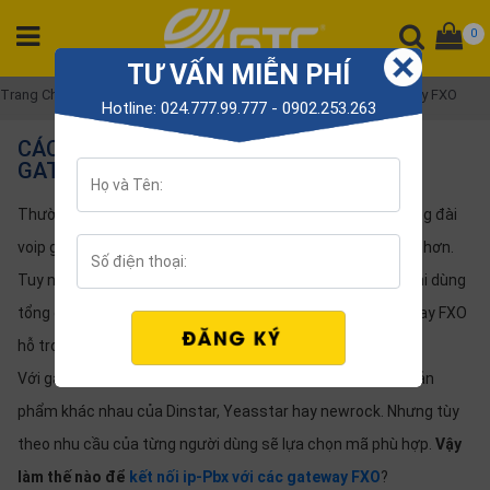
0
TƯ VẤN MIỄN PHÍ
DANH
Trang Chủ
Tin tức
Cách kết nối tổng đài ippbx với gateway FXO
Hotline: 024.777.99.777 - 0902.253.263
MỤC
CÁCH KẾT NỐI TỔNG ĐÀI IPPBX VỚI
SẢN
GATEWAY FXO
PHẨM
Thường đầu tư hệ thống tổng đài ip-pbx hay còn gọi là tổng đài
Tổng
voip giúp doanh nghiệp đồng bộ hệ thống quản lý linh hoạt hơn.
đài
Tuy nhiên, để tận dụng cũng như giữ lại đường bưu điện khi dùng
Điện
thoại
tổng đài ip thường cần dùng thêm modul FXo hoặc gateway FXO
hỗ trợ.
Tai
nghe
Với gateway FXo hiện nay trên thị trường có nhiều dòng sản
Gateway
phẩm khác nhau của Dinstar, Yeasstar hay newrock. Nhưng tùy
Hội
theo nhu cầu của từng người dùng sẽ lựa chọn mã phù hợp.
Vậy
nghị
làm thế nào để
kết nối ip-Pbx với các gateway FXO
?