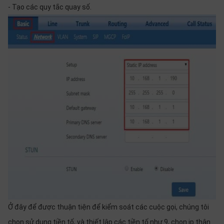
- Tạo các quy tắc quay số.
Ở đây để được thuận tiện để kiểm soát các cuộc gọi, chúng tôi
chọn sử dụng tiền tố, và thiết lập các tiền tố như 9, chọn ip thân