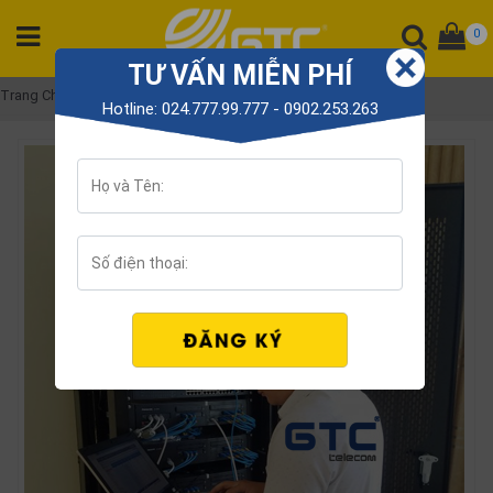
0
TƯ VẤN MIỄN PHÍ
DANH
Trang Chủ
Dịch vụ
Cài đặt - lập trình
Hotline: 024.777.99.777 - 0902.253.263
MỤC
SẢN
PHẨM
Tổng
đài
Điện
thoại
Tai
nghe
Gateway
Hội
nghị