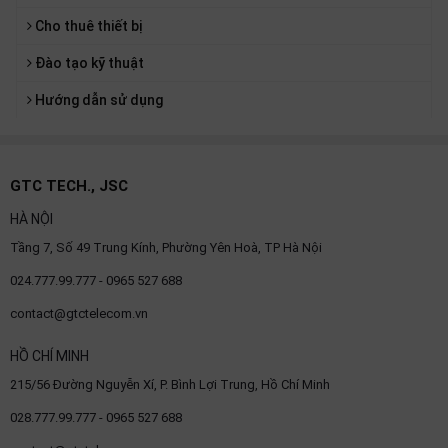
thiệu
Cho thuê thiết bị
NGÔN
Đào tạo kỹ thuật
NGỮ
Hướng dẫn sử dụng
Tiếng
việt
English
GTC TECH., JSC
HÀ NỘI
Tầng 7, Số 49 Trung Kính, Phường Yên Hoà, TP Hà Nội
024.777.99.777 - 0965 527 688
contact@gtctelecom.vn
HỒ CHÍ MINH
215/56 Đường Nguyễn Xí, P. Bình Lợi Trung, Hồ Chí Minh
028.777.99.777 - 0965 527 688