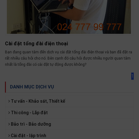
SP
khác
DANH
MỤC
KHÁC
Cài đặt tổng đài điện thoại
Bạn đang quan tâm đến dịch vụ cài đặt tổng đài điện thoại và bạn đã đặt ra
Giải
rất nhiều câu hỏi cho nó. Bên cạnh đó câu hỏi được nhiều người quan tâm
pháp
nhất là tổng đài có cài đặt tự động được không?
Dịch
1
vụ
DANH MỤC DỊCH VỤ
Hỗ
trợ
Tư vấn - Khảo sát, Thiết kế
Tin
tức
Thi công - Lắp đặt
Liên
Bảo trì - Bảo dưỡng
hệ
Cài đặt - lập trình
Giới