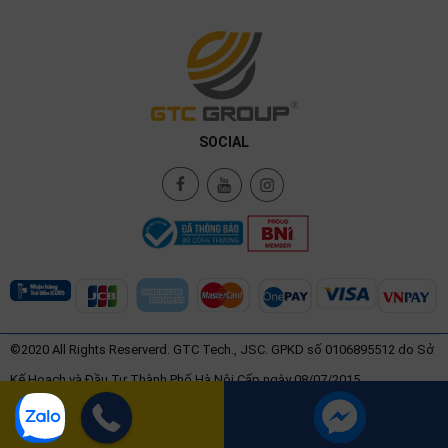
SOCIAL
©2020 All Rights Reserverd. GTC Tech., JSC. GPKD số 0106895512 do Sở
Kế Hoạch và Đầu Tư Thành Phố Hà Nội Cấp ngày 08/07/2015