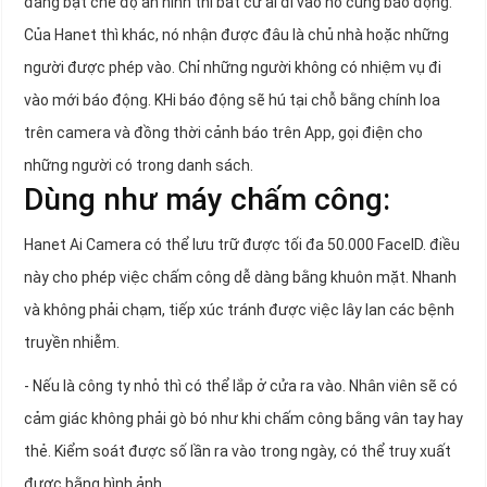
đang bật chế độ an ninh thì bất cứ ai đi vào nó cũng báo động.
Của Hanet thì khác, nó nhận được đâu là chủ nhà hoặc những
người được phép vào. Chỉ những người không có nhiệm vụ đi
vào mới báo động. KHi báo động sẽ hú tại chỗ bằng chính loa
trên camera và đồng thời cảnh báo trên App, gọi điện cho
những người có trong danh sách.
Dùng như máy chấm công:
Hanet Ai Camera có thể lưu trữ được tối đa 50.000 FaceID. điều
này cho phép việc chấm công dễ dàng bằng khuôn mặt. Nhanh
và không phải chạm, tiếp xúc tránh được việc lây lan các bệnh
truyền nhiễm.
- Nếu là công ty nhỏ thì có thể lắp ở cửa ra vào. Nhân viên sẽ có
cảm giác không phải gò bó như khi chấm công bằng vân tay hay
thẻ. Kiểm soát được số lần ra vào trong ngày, có thể truy xuất
được bằng hình ảnh.