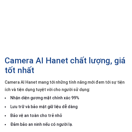
SP
khác
DANH
MỤC
KHÁC
Giải
pháp
Camera AI Hanet chất lượng, giá
Dịch
tốt nhất
vụ
Camera AI Hanet mang tới những tính năng mới đem tới sự tiện
Hỗ
trợ
ích và tiện dụng tuyệt vời cho người sử dụng:
Nhận diện gương mặt chính xác 99%
Tin
tức
Lưu trữ và bảo mật giữ liệu dễ dàng
Liên
Bảo vệ an toàn cho trẻ nhỏ
hệ
Đảm bảo an ninh nếu có người lạ.
Giới