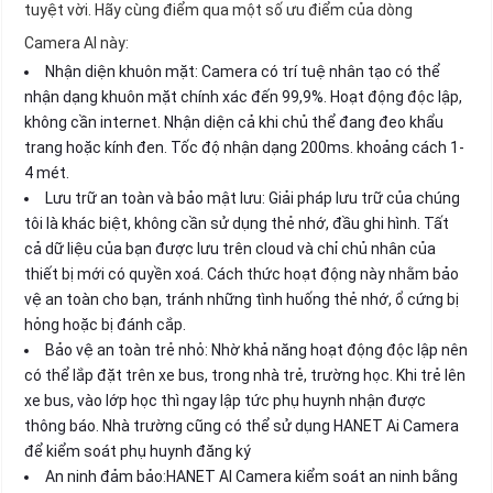
tuyệt vời. Hãy cùng điểm qua một số ưu điểm của dòng
Camera AI này:
Nhận diện khuôn mặt: Camera có trí tuệ nhân tạo có thể
nhận dạng khuôn mặt chính xác đến 99,9%. Hoạt động độc lập,
không cần internet. Nhận diện cả khi chủ thể đang đeo khẩu
trang hoặc kính đen. Tốc độ nhận dạng 200ms. khoảng cách 1-
4 mét.
Lưu trữ an toàn và bảo mật lưu: Giải pháp lưu trữ của chúng
tôi là khác biệt, không cần sử dụng thẻ nhớ, đầu ghi hình. Tất
cả dữ liệu của bạn được lưu trên cloud và chỉ chủ nhân của
thiết bị mới có quyền xoá. Cách thức hoạt động này nhằm bảo
vệ an toàn cho bạn, tránh những tình huống thẻ nhớ, ổ cứng bị
hỏng hoặc bị đánh cắp.
Bảo vệ an toàn trẻ nhỏ: Nhờ khả năng hoạt động độc lập nên
có thể lắp đặt trên xe bus, trong nhà trẻ, trường học. Khi trẻ lên
xe bus, vào lớp học thì ngay lập tức phụ huynh nhận được
thông báo. Nhà trường cũng có thể sử dụng HANET Ai Camera
để kiểm soát phụ huynh đăng ký
An ninh đảm bảo:HANET AI Camera kiểm soát an ninh bằng