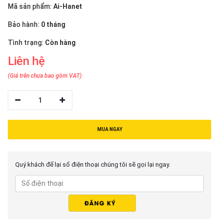
thiệu
Mã sản phẩm:
Ai-Hanet
Bảo hành:
0 tháng
NGÔN
NGỮ
Tình trạng:
Còn hàng
Liên hệ
Tiếng
việt
(Giá trên chưa bao gồm VAT)
English
1
MUA NGAY
Quý khách để lại số điện thoại chúng tôi sẽ gọi lại ngay.