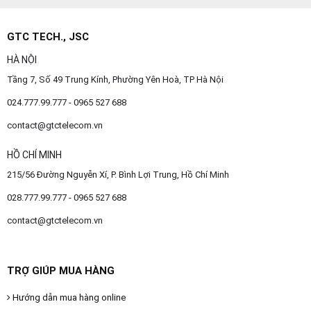
GTC TECH., JSC
HÀ NỘI
Tầng 7, Số 49 Trung Kính, Phường Yên Hoà, TP Hà Nội
024.777.99.777 - 0965 527 688
contact@gtctelecom.vn
HỒ CHÍ MINH
215/56 Đường Nguyễn Xí, P. Bình Lợi Trung, Hồ Chí Minh
028.777.99.777 - 0965 527 688
contact@gtctelecom.vn
TRỢ GIÚP MUA HÀNG
Hướng dẫn mua hàng online