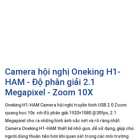
SP
khác
DANH
MỤC
KHÁC
Giải
pháp
Camera hội nghị Oneking H1-
Dịch
vụ
HAM - Độ phân giải 2.1
Hỗ
Megapixel - Zoom 10X
trợ
Tin
Oneking H1-HAM Camera hội nghị truyền hình USB 2.0 Zoom
tức
quang học 10x với độ phân giải 1920×1080 @30fps, 2.1
Liên
Megapixel cho ra những hình ảnh sắc nét và rõ ràng nhất.
hệ
Camera Oneking H1-HAM thiết kế nhỏ gọn, dễ sử dụng, giúp cho
người dùng thuận tiện hơn khi quan sát trong các môi trường
Giới