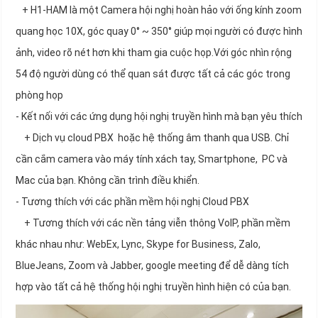
+ H1-HAM là một Camera hội nghị hoàn hảo với ống kính zoom
quang học 10X, góc quay 0° ~ 350° giúp mọi người có được hình
ảnh, video rõ nét hơn khi tham gia cuộc họp.Với góc nhìn rộng
54 độ người dùng có thể quan sát được tất cả các góc trong
phòng họp
- Kết nối với các ứng dụng hội nghị truyền hình mà bạn yêu thích
+ Dịch vụ cloud PBX hoặc hệ thống âm thanh qua USB. Chỉ
cần cắm camera vào máy tính xách tay, Smartphone, PC và
Mac của bạn. Không cần trình điều khiển.
- Tương thích với các phần mềm hội nghị Cloud PBX
+ Tương thích với các nền tảng viễn thông VoIP, phần mềm
khác nhau như: WebEx, Lync, Skype for Business, Zalo,
BlueJeans, Zoom và Jabber, google meeting để dễ dàng tích
hợp vào tất cả hệ thống hội nghị truyền hình hiện có của bạn.