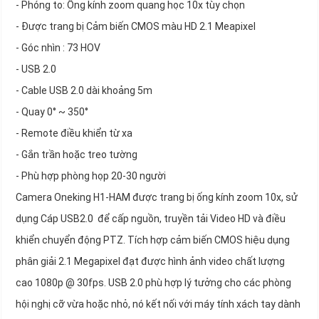
- Phóng to: Ống kính zoom quang học 10x tùy chọn
- Được trang bị Cảm biến CMOS màu HD 2.1 Meapixel
- Góc nhìn : 73 HOV
- USB 2.0
- Cable USB 2.0 dài khoảng 5m
- Quay 0° ~ 350°
- Remote điều khiển từ xa
- Gắn trần hoặc treo tường
- Phù hợp phòng họp 20-30 người
Camera Oneking H1-HAM được trang bị ống kính zoom 10x, sử
dụng Cáp USB2.0 để cấp nguồn, truyền tải Video HD và điều
khiển chuyển động PTZ. Tích hợp cảm biến CMOS hiệu dụng
phân giải 2.1 Megapixel đạt được hình ảnh video chất lượng
cao 1080p @ 30fps. USB 2.0 phù hợp lý tưởng cho các phòng
hội nghị cỡ vừa hoặc nhỏ, nó kết nối với máy tính xách tay dành