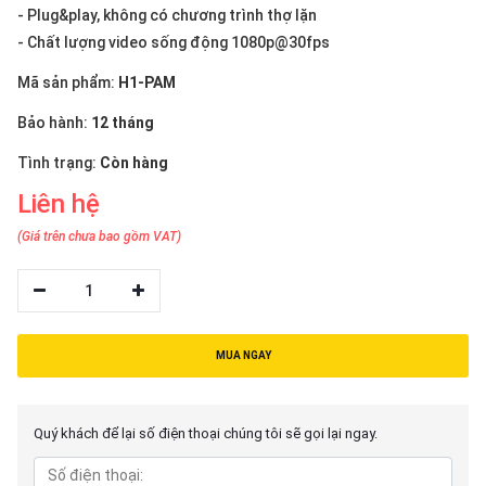
thiệu
- Plug&play, không có chương trình thợ lặn
- Chất lượng video sống động 1080p@30fps
NGÔN
Mã sản phẩm:
H1-PAM
NGỮ
Bảo hành:
12 tháng
Tiếng
việt
Tình trạng:
Còn hàng
English
Liên hệ
(Giá trên chưa bao gồm VAT)
1
MUA NGAY
Quý khách để lại số điện thoại chúng tôi sẽ gọi lại ngay.