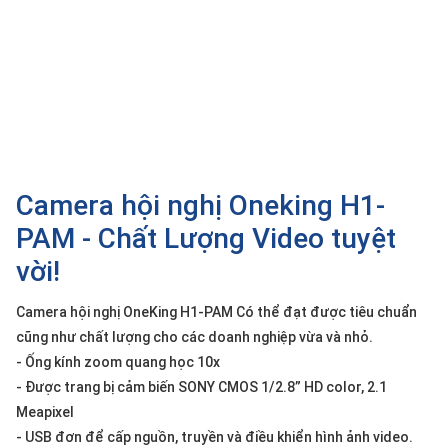
SP
khác
DANH
MỤC
KHÁC
Giải
pháp
Camera hội nghị Oneking H1-
Dịch
PAM - Chất Lượng Video tuyệt
vụ
vời!
Hỗ
trợ
Camera hội nghị OneKing H1-PAM Có thể đạt được tiêu chuẩn
Tin
cũng như chất lượng cho các doanh nghiệp vừa và nhỏ.
tức
- Ống kính zoom quang học 10x
Liên
- Được trang bị cảm biến SONY CMOS 1/2.8” HD color, 2.1
hệ
Meapixel
- USB đơn để cấp nguồn, truyền và điều khiển hình ảnh video.
Giới