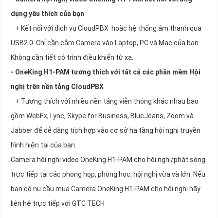
dụng yêu thích của bạn
+ Kết nối với dịch vụ CloudPBX hoặc hệ thống âm thanh qua
USB2.0. Chỉ cần cắm Camera vào Laptop, PC và Mac của bạn.
Không cần tiết có trình điều khiển từ xa.
- OneKing H1-PAM tương thích với tất cả các phần mềm Hội
nghị trên nền tảng CloudPBX
+ Tương thích với nhiều nền tảng viễn thông khác nhau bao
gồm WebEx, Lync, Skype for Business, BlueJeans, Zoom và
Jabber để dễ dàng tích hợp vào cơ sở hạ tầng hội nghị truyền
hình hiện tại của bạn.
Camera hội nghị video OneKing H1-PAM cho hội nghị/phát sóng
trực tiếp tại các phong họp, phòng học, hội nghị vừa và lớn. Nếu
bạn có nu cầu mua Camera OneKing H1-PAM cho hội nghị hãy
liên hệ trực tiếp với GTC TECH