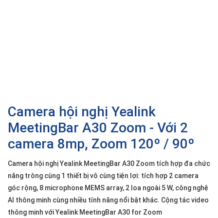
SP
khác
DANH
MỤC
KHÁC
Giải
pháp
Camera hội nghị Yealink
Dịch
vụ
MeetingBar A30 Zoom - Với 2
Hỗ
camera 8mp, Zoom 120º / 90º
trợ
Tin
Camera hội nghị Yealink MeetingBar A30 Zoom tích hợp đa chức
tức
năng tròng cùng 1 thiết bị vô cùng tiện lợi: tích hợp 2 camera
Liên
góc rộng, 8 microphone MEMS array, 2 loa ngoài 5 W, công nghệ
hệ
AI thông minh cùng nhiều tính năng nổi bật khác. Cộng tác video
thông minh với Yealink MeetingBar A30 for Zoom
Giới