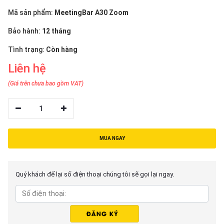
thiệu
Mã sản phẩm:
MeetingBar A30 Zoom
NGÔN
Bảo hành:
12 tháng
NGỮ
Tình trạng:
Còn hàng
Tiếng
Liên hệ
việt
(Giá trên chưa bao gồm VAT)
English
1
MUA NGAY
Quý khách để lại số điện thoại chúng tôi sẽ gọi lại ngay.