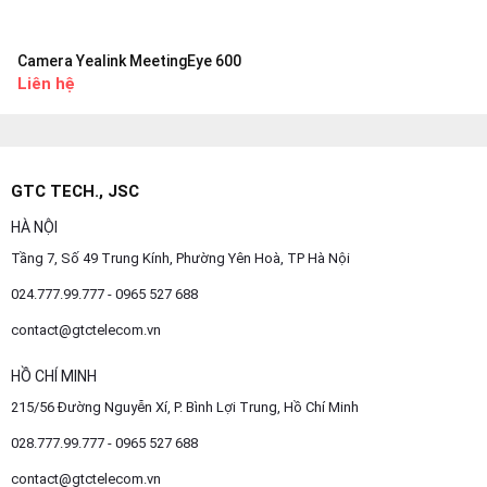
Camera Yealink MeetingEye 600
Liên hệ
GTC TECH., JSC
HÀ NỘI
Tầng 7, Số 49 Trung Kính, Phường Yên Hoà, TP Hà Nội
024.777.99.777 - 0965 527 688
contact@gtctelecom.vn
HỒ CHÍ MINH
215/56 Đường Nguyễn Xí, P. Bình Lợi Trung, Hồ Chí Minh
028.777.99.777 - 0965 527 688
contact@gtctelecom.vn