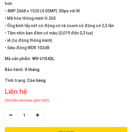
thiệu
hơn.
• 4MP 2668 x 1520 (4.05MP) 30ips với IR
NGÔN
• Mã hóa thông minh H.265
NGỮ
• Ống kính lấy nét có động cơ và zoom có động cơ 2,5 lần
• Tầm nhìn ban đêm có màu (0,019 đến 0,3 lux)
Tiếng
• iA (tự động thông minh)
việt
• Siêu động WDR 102dB
English
Mã sản phẩm:
WV-U1542L
Bảo hành:
0 tháng
Tình trạng:
Còn hàng
Liên hệ
(Giá trên chưa bao gồm VAT)
1