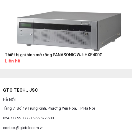
Thiết bị ghi hình mở rộng PANASONIC WJ-HXE400G
Liên hệ
GTC TECH., JSC
HÀ NỘI
Tầng 7, Số 49 Trung Kính, Phường Yên Hoà, TP Hà Nội
024.777.99.777 - 0965 527 688
contact@gtctelecom.vn