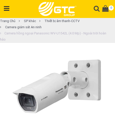
0
DANH
Trang Chủ
SP khác
Thiết bị âm thanh-CCTV
Camera giám sát An ninh
MỤC
Camera hồng ngoại Panasonic WV-U1542L (4.0 Mp) - Ngoài trời hoàn
SẢN
hảo
PHẨM
Tổng
đài
Điện
thoại
Tai
nghe
Gateway
Hội
nghị