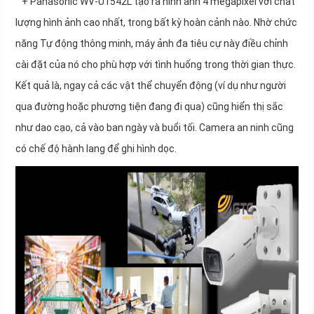
+ Panasonic WV-U1542L tạo ra hình ảnh 4 megapixel với chất
lượng hình ảnh cao nhất, trong bất kỳ hoàn cảnh nào. Nhờ chức
năng Tự động thông minh, máy ảnh đa tiêu cự này điều chỉnh
cài đặt của nó cho phù hợp với tình huống trong thời gian thực.
Kết quả là, ngay cả các vật thể chuyển động (ví dụ như người
qua đường hoặc phương tiện đang đi qua) cũng hiển thị sắc
như dao cạo, cả vào ban ngày và buổi tối. Camera an ninh cũng
có chế độ hành lang để ghi hình dọc.