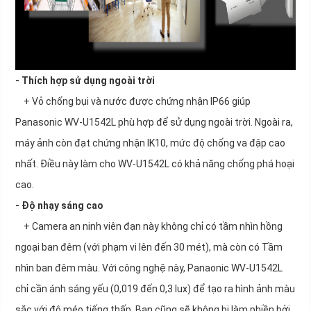
- Thích hợp sử dụng ngoài trời
+ Vỏ chống bụi và nước được chứng nhận IP66 giúp
Panasonic WV-U1542L phù hợp để sử dụng ngoài trời. Ngoài ra,
máy ảnh còn đạt chứng nhận IK10, mức độ chống va đập cao
nhất. Điều này làm cho WV-U1542L có khả năng chống phá hoại
cao.
- Độ nhạy sáng cao
+ Camera an ninh viên đạn này không chỉ có tầm nhìn hồng
ngoại ban đêm (với phạm vi lên đến 30 mét), mà còn có Tầm
nhìn ban đêm màu. Với công nghệ này, Panaonic WV-U1542L
chỉ cần ánh sáng yếu (0,019 đến 0,3 lux) để tạo ra hình ảnh màu
sắc với độ méo tiếng thấp. Bạn cũng sẽ không bị làm phiền bởi