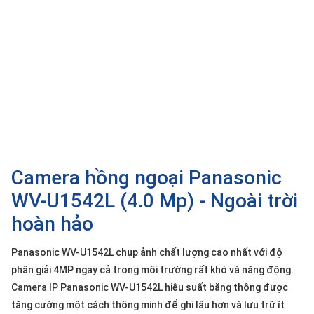
SP
khác
DANH
MỤC
KHÁC
Giải
pháp
Dịch
Camera hồng ngoại Panasonic
vụ
WV-U1542L (4.0 Mp) - Ngoài trời
Hỗ
trợ
hoàn hảo
Tin
tức
Panasonic WV-U1542L chụp ảnh chất lượng cao nhất với độ
phân giải 4MP ngay cả trong môi trường rất khó và năng động.
Liên
hệ
Camera IP Panasonic WV-U1542L hiệu suất băng thông được
tăng cường một cách thông minh để ghi lâu hơn và lưu trữ ít
Giới