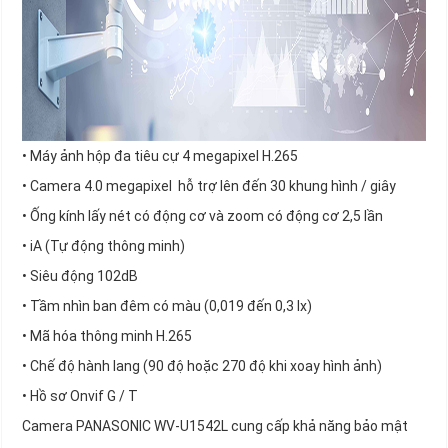
• Máy ảnh hộp đa tiêu cự 4 megapixel H.265
• Camera 4.0 megapixel hỗ trợ lên đến 30 khung hình / giây
• Ống kính lấy nét có động cơ và zoom có động cơ 2,5 lần
• iA (Tự động thông minh)
• Siêu động 102dB
• Tầm nhìn ban đêm có màu (0,019 đến 0,3 lx)
• Mã hóa thông minh H.265
• Chế độ hành lang (90 độ hoặc 270 độ khi xoay hình ảnh)
• Hồ sơ Onvif G / T
Camera PANASONIC WV-U1542L cung cấp khả năng bảo mật