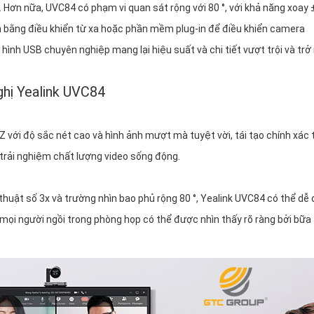
 Hơn nữa, UVC84 có phạm vi quan sát rộng với 80 °, với khả năng xoay 
ện bằng điều khiển từ xa hoặc phần mềm plug-in để điều khiển camera
hình USB chuyên nghiệp mang lại hiệu suất và chi tiết vượt trội và trở
ghị Yealink UVC84
ới độ sắc nét cao và hình ảnh mượt mà tuyệt vời, tái tạo chính xác 
 trải nghiệm chất lượng video sống động.
ật số 3x và trường nhìn bao phủ rộng 80 °, Yealink UVC84 có thể dễ
ọi người ngồi trong phòng họp có thể được nhìn thấy rõ ràng bởi bữa 