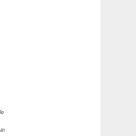
ấp
hất