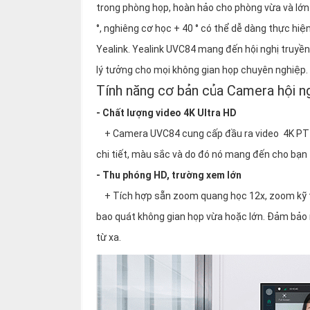
trong phòng họp, hoàn hảo cho phòng vừa và lớn.
°, nghiêng cơ học + 40 ° có thể dễ dàng thực hi
Yealink. Yealink UVC84 mang đến hội nghị truyền 
lý tưởng cho mọi không gian họp chuyên nghiệp.
Tính năng cơ bản của Camera hội n
- Chất lượng video 4K Ultra HD
+ Camera UVC84 cung cấp đầu ra video 4K PTZ v
chi tiết, màu sắc và do đó nó mang đến cho bạn
- Thu phóng HD, trường xem lớn
+ Tích hợp sẵn zoom quang học 12x, zoom kỹ thu
bao quát không gian họp vừa hoặc lớn. Đảm bảo m
từ xa.