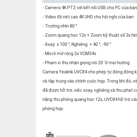
- Camera 4K PTZ với kết nối USB cho PC của bạn
- Video độ nét cao 4K UHD cho hội nghị của bạn
- Trường nhìn 80 °
- Zoom quang học 12x + Zoom kỹ thuật số 3x hìn
- Xoay: ± 100 °, Nghiêng: + 40 °, -90 °
- Micrô mở rộng 2x VCM34s
- Phạm vi thu nhận giọng nói 20 'ở mọi hướng
Camera Yealink UVC84 cho phép tự động đóng kh
và tập trung vào chính cuộc họp. Trong khi đó, 
đã được hỗ trợ, việc xoay, nghiêng và thu phat
năng thu phóng quang học 12x, UVC84 hỗ trợ các 
phòng họp.