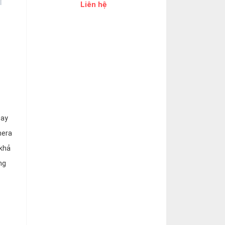
Liên hệ
tay
mera
 khả
ng