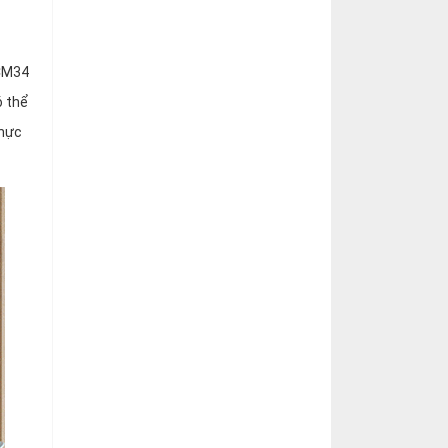
VCM34
ó thể
thực