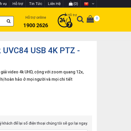
h vụ
Hỗ trợ
Tin Tức
Liên Hệ
(0)
Hỗ trợ
Hỗ trợ online
0
1900 2626
k UVC84 USB 4K PTZ -
giải video 4k UHD, cộng với zoom quang 12x,
hị hoàn hảo ở mọi người và mọi chi tiết
 khách để lại số điện thoại chúng tôi sẽ gọi lại ngay.