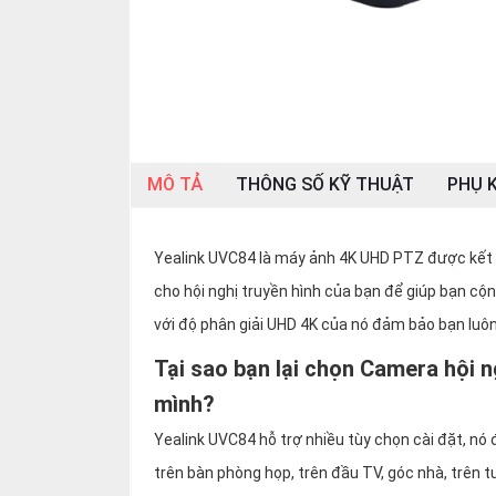
SP
khác
DANH
MỤC
KHÁC
MÔ TẢ
THÔNG SỐ KỸ THUẬT
PHỤ K
Giải
pháp
Dịch
Yealink UVC84 là máy ảnh 4K UHD PTZ được kết 
vụ
cho hội nghị truyền hình của bạn để giúp bạn cộn
Hỗ
với độ phân giải UHD 4K của nó đảm bảo bạn luô
trợ
Tại sao bạn lại chọn Camera hội 
Tin
tức
mình?
Liên
Yealink UVC84 hỗ trợ nhiều tùy chọn cài đặt, nó
hệ
trên bàn phòng họp, trên đầu TV, góc nhà, trên 
Giới