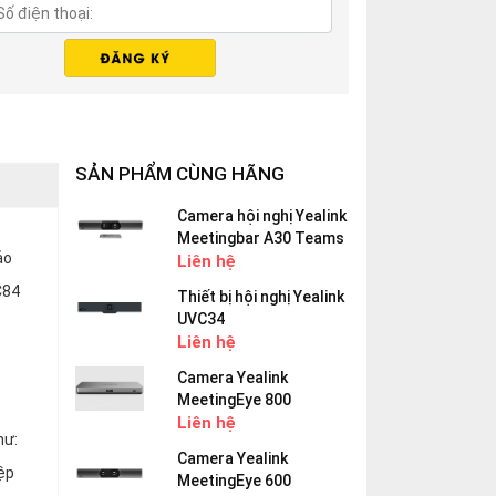
SẢN PHẨM CÙNG HÃNG
Camera hội nghị Yealink
Meetingbar A30 Teams
ảo
Liên hệ
C84
Thiết bị hội nghị Yealink
UVC34
Liên hệ
Camera Yealink
MeetingEye 800
Liên hệ
hư:
Camera Yealink
iệp
MeetingEye 600