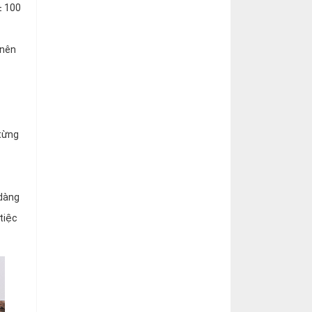
± 100
 nên
từng
 dàng
tiệc