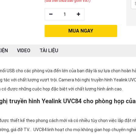
(Giá trên chưa bao gồm VAT)
1
MUA NGAY
IỆN
VIDEO
TÀI LIỆU
nối USB cho các phòng vừa đến lớn của bạn đây là sự lựa chọn hoàn h
g tác với chất lượng vượt trội. Camera hội nghị truyền hình Yealink UV
n có được những cuộc họp đặc biệt với chất lượng hình ảnh cao.
nghị truyền hình Yealink UVC84 cho phòng họp của
 được thiết kế theo phong cách mới và có nhiều tùy chọn việc lắp đặt n
tường, giá đỡ TV... UVC84 linh hoạt cho mọi không gian họp chuyên ngh