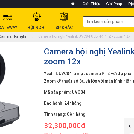
Giới Thiệu
Giải Pháp
Dịc
GATEWAY
HỘI NGHỊ
SP KHÁC
amera Hội nghị
Camera hội nghị Yealink UVC84 USB 4K PTZ - zoom 12x
Camera hội nghị Yealin
zoom 12x
Yealink UVC84 là một camera PTZ với độ phân 
Zoom kỹ thuật số 3x, và lớn với màn hình hiển t
Mã sản phẩm:
UVC84
Bảo hành:
24 tháng
Tình trạng:
Còn hàng
32,300,000đ
Quý