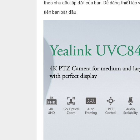
thiệu
theo nhu cầu lắp đặt của bạn. Dễ dàng thiết lập
tiên bạn bắt đầu
NGÔN
NGỮ
Tiếng
việt
English