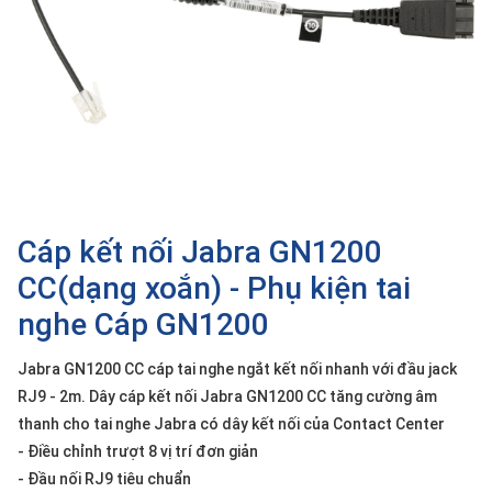
SP
khác
DANH
MỤC
KHÁC
Giải
pháp
Cáp kết nối Jabra GN1200
Dịch
vụ
CC(dạng xoắn) - Phụ kiện tai
Hỗ
nghe Cáp GN1200
trợ
Tin
Jabra GN1200 CC cáp tai nghe ngắt kết nối nhanh với đầu jack
tức
RJ9 - 2m. Dây cáp kết nối Jabra GN1200 CC tăng cường âm
Liên
thanh cho tai nghe Jabra có dây kết nối của Contact Center
hệ
- Điều chỉnh trượt 8 vị trí đơn giản
- Đầu nối RJ9 tiêu chuẩn
Giới