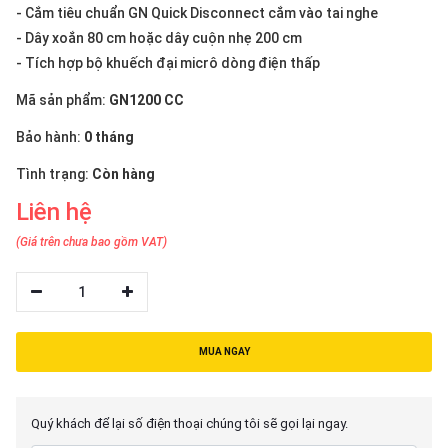
thiệu
- Cắm tiêu chuẩn GN Quick Disconnect cắm vào tai nghe
- Dây xoắn 80 cm hoặc dây cuộn nhẹ 200 cm
NGÔN
- Tích hợp bộ khuếch đại micrô dòng điện thấp
NGỮ
Mã sản phẩm:
GN1200 CC
Tiếng
Bảo hành:
0 tháng
việt
Tình trạng:
Còn hàng
English
Liên hệ
(Giá trên chưa bao gồm VAT)
1
MUA NGAY
Quý khách để lại số điện thoại chúng tôi sẽ gọi lại ngay.