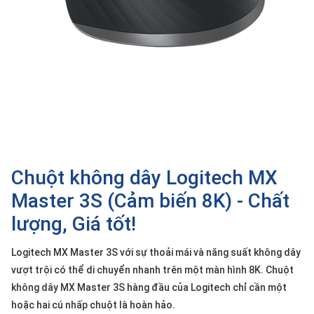
SP
khác
DANH
MỤC
KHÁC
Giải
pháp
Dịch
Chuột không dây Logitech MX
vụ
Master 3S (Cảm biến 8K) - Chất
Hỗ
trợ
lượng, Giá tốt!
Tin
tức
Logitech MX Master 3S với sự thoải mái và năng suất không dây
vượt trội có thể di chuyển nhanh trên một màn hình 8K. Chuột
Liên
hệ
không dây MX Master 3S hàng đầu của Logitech chỉ cần một
hoặc hai cú nhấp chuột là hoàn hảo.
Giới