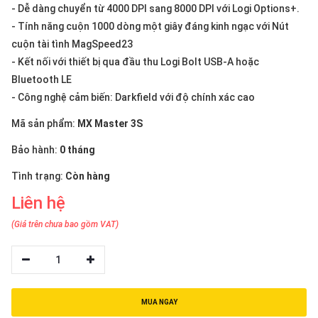
thiệu
- Dễ dàng chuyển từ 4000 DPI sang 8000 DPI với Logi Options+.
- Tính năng cuộn 1000 dòng một giây đáng kinh ngạc với Nút
NGÔN
cuộn tài tình MagSpeed23
NGỮ
- Kết nối với thiết bị qua đầu thu Logi Bolt USB-A hoặc
Bluetooth LE
Tiếng
- Công nghệ cảm biến: Darkfield với độ chính xác cao
việt
Mã sản phẩm:
MX Master 3S
English
Bảo hành:
0 tháng
Tình trạng:
Còn hàng
Liên hệ
(Giá trên chưa bao gồm VAT)
1
MUA NGAY