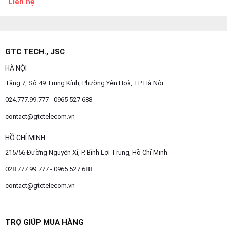
Liên hệ
GTC TECH., JSC
HÀ NỘI
Tầng 7, Số 49 Trung Kính, Phường Yên Hoà, TP Hà Nội
024.777.99.777 - 0965 527 688
contact@gtctelecom.vn
HỒ CHÍ MINH
215/56 Đường Nguyễn Xí, P. Bình Lợi Trung, Hồ Chí Minh
028.777.99.777 - 0965 527 688
contact@gtctelecom.vn
TRỢ GIÚP MUA HÀNG