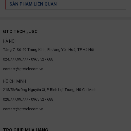
SẢN PHẨM LIÊN QUAN
GTC TECH., JSC
HÀ NỘI
Tầng 7, Số 49 Trung Kính, Phường Yên Hoà, TP Hà Nội
024.777.99.777 - 0965 527 688
contact@gtctelecom.vn
HỒ CHÍ MINH
215/56 Đường Nguyễn Xí, P. Bình Lợi Trung, Hồ Chí Minh
028.777.99.777 - 0965 527 688
contact@gtctelecom.vn
TRỢ GIÚP MUA HÀNG