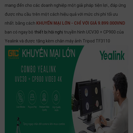
SP
mang đến cho các doanh nghiệp một giải pháp tiện lợi , đáp ứng
khác
được nhu cầu trên một cách hiệu quả với mức chi phí tối ưu
DANH
nhất. bằng cách
KHUYẾN MẠI LỚN - CHỈ VỚI GIÁ 9.899.000VND
MỤC
bạn có ngay bộ
thiết bị hội nghị
truyền hình UCV30 + CP900 của
KHÁC
Yealink và được tặng kèm chân máy ảnh Tripod TF3110
Giải
pháp
Dịch
vụ
Hỗ
trợ
Tin
tức
Liên
hệ
Giới