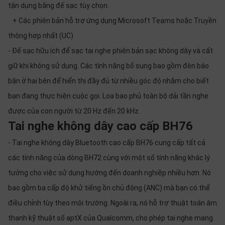
tận dụng bằng đế sạc tùy chọn.
+ Các phiên bản hỗ trợ ứng dụng Microsoft Teams hoặc Truyền
thông hợp nhất (UC)
- Đế sạc hữu ích để sạc tai nghe phiên bản sạc không dây và cất
giữ khi không sử dụng. Các tính năng bổ sung bao gồm đèn báo
bận ở hai bên để hiển thị đầy đủ từ nhiều góc độ nhằm cho biết
bạn đang thực hiện cuộc gọi. Loa bao phủ toàn bộ dải tần nghe
được của con người từ 20 Hz đến 20 kHz.
Tai nghe không dây cao cấp BH76
- Tai nghe không dây Bluetooth cao cấp BH76 cung cấp tất cả
các tính năng của dòng BH72 cùng với một số tính năng khác lý
tưởng cho việc sử dụng hướng đến doanh nghiệp nhiều hơn. Nó
bao gồm ba cấp độ khử tiếng ồn chủ động (ANC) mà bạn có thể
điều chỉnh tùy theo môi trường. Ngoài ra, nó hỗ trợ thuật toán âm
thanh kỹ thuật số aptX của Qualcomm, cho phép tai nghe mang