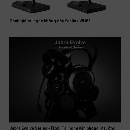
Đánh giá tai nghe không dây Yealink WH62
Jabra Evolve Series - [Top] Tai nghe văn phòng lý tưởng