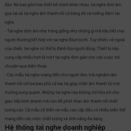
thiệu
đeo. Nó bao gồm hai thiết kế chính khác nhau: tai nghe đơn âm
qua tai và tai nghe âm thanh nổi có băng đô và miếng đệm tai
NGÔN
nghe.
NGỮ
- Tai nghe đơn âm nhẹ trông giống như những gì mà hầu hết mọi
Tiếng
người thường kết hợp với tai nghe Bluetooth. Tuy nhiên, vẻ ngoài
việt
của chiếc tai nghe có thể bị đánh lừa người dùng. Thiết bị này
English
cung cấp nhiều hơn là một tai nghe đơn giản cho các cuộc trò
chuyện qua điện thoại.
- Các mẫu tai nghe mang đến cho người đeo trải nghiệm âm
thanh nổi với loa bao phủ cả hai tai giúp chặn âm thanh từ môi
trường xung quanh. Những tai nghe này không chỉ hữu ích cho
giao tiếp kinh doanh mà còn để phát nhạc âm thanh nổi chất
lượng cao. Cả mẫu cổ điển và mẫu cao cấp đều có nhiều biến thể
mang đến các mức chất lượng và tính năng đa dạng.
Hệ thống tai nghe doanh nghiệp