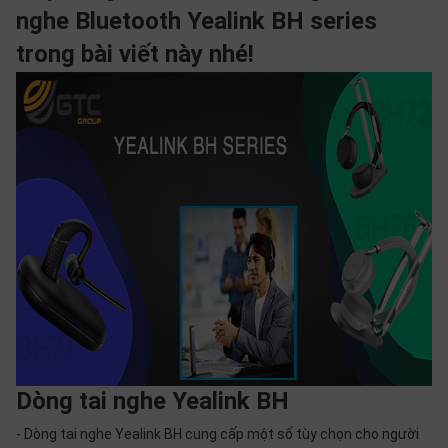
SP
nghe Bluetooth Yealink BH series
khác
trong bài viết này nhé!
DANH
MỤC
KHÁC
Giải
pháp
Dịch
vụ
Hỗ
trợ
Tin
tức
Liên
Dòng tai nghe Yealink BH
hệ
- Dòng tai nghe Yealink BH cung cấp một số tùy chọn cho người
Giới