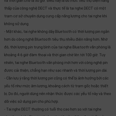
và thời gian chờ là 50 giờ. Điều này là do mức tiêu thụ điện năng
thấp của công nghệ DECT và thực tế là tai nghe DECT có một
trạm cơ sở chuyên dụng cung cấp năng lượng cho tai nghe khi
không sử dụng.
- Mặt khác, tai nghe không dây Bluetooth có thời lượng pin ngắn
hơn do công nghệ Bluetooth tiêu thụ nhiều điện năng hơn. Nhờ
đó, thời lượng pin trung bình của tai nghe Bluetooth văn phòng là
khoảng 4-6 giờ đàm thoại và thời gian chờ lên tới 100 giờ. Tuy
nhiên, tai nghe Bluetooth văn phòng mới hơn với công nghệ pin
được cải thiện, chẳng hạn như sạc nhanh và thời lượng pin dài.
- Cần lưu ý rằng thời lượng pin cũng có thể bị ảnh hưởng bởi các
yếu tố như mức âm lượng, khoảng cách từ trạm gốc hoặc thiết
bị. Do đó, người dùng nên nhận thức được các yếu tố này và theo
dõi việc sử dụng pin cho phù hợp.
- Tai nghe DECT thường có tuổi thọ cao hơn so với tai nghe