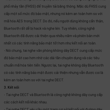
phổ nhảy tần (FHSS) để truyền tải băng thông. Mặc dù FHSS cung
cấp một số mức độ bảo mật, nhưng nó kém an toàn hơn so với
mã hóa AES trong DECT. Do đó, nếu người dùng không cẩn thận,
Bluetooth rất dễ bị hack và nghe lén. Tuy nhiên, công nghệ
Bluetooth đã được cải thiện qua nhiều năm và phiên bản mới
nhất có các tính năng bảo mật tốt hơn như kết nối an toàn.
- Nói chung, tai nghe văn phòng không dây DECT cung cấp mức
độ bảo mật cao hơn nhờ các dải tần chuyên dụng và các tiêu
chuẩn mã hóa tiên tiến. Ngược lại, tai nghe không dây Bluetooth
có các tính năng bảo mật được cải thiện nhưng vẫn được coi là
kém an toàn hơn so với tai nghe DECT.
3. Kết nối
- Tai nghe DECT và Bluetooth là công nghệ không dây cung cấp
các cách kết nối khác nhau.
- Tai nghe DECT yêu cầu một trạm cơ sở kết nối với đường dây