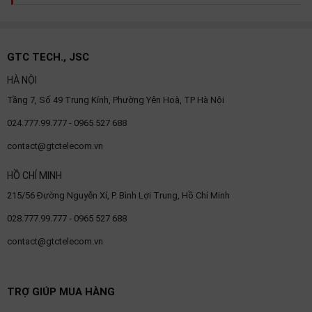
GTC TECH., JSC
HÀ NỘI
Tầng 7, Số 49 Trung Kính, Phường Yên Hoà, TP Hà Nội
024.777.99.777 - 0965 527 688
contact@gtctelecom.vn
HỒ CHÍ MINH
215/56 Đường Nguyễn Xí, P. Bình Lợi Trung, Hồ Chí Minh
028.777.99.777 - 0965 527 688
contact@gtctelecom.vn
TRỢ GIÚP MUA HÀNG