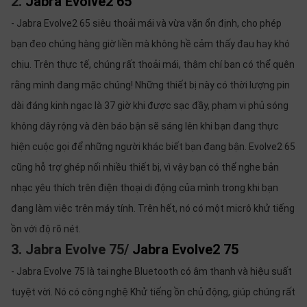
2.
Jabra Evolve2 65
- Jabra Evolve2 65 siêu thoải mái và vừa vặn ổn định, cho phép
bạn đeo chúng hàng giờ liền mà không hề cảm thấy đau hay khó
chịu. Trên thực tế, chúng rất thoải mái, thậm chí bạn có thể quên
rằng mình đang mặc chúng! Những thiết bị này có thời lượng pin
dài đáng kinh ngạc là 37 giờ khi được sạc đầy, phạm vi phủ sóng
không dây rộng và đèn báo bận sẽ sáng lên khi bạn đang thực
hiện cuộc gọi để những người khác biết bạn đang bận. Evolve2 65
cũng hỗ trợ ghép nối nhiều thiết bị, vì vậy bạn có thể nghe bản
nhạc yêu thích trên điện thoại di động của mình trong khi bạn
đang làm việc trên máy tính. Trên hết, nó có một micrô khử tiếng
ồn với độ rõ nét.
3. Jabra Evolve 75/
Jabra Evolve2 75
- Jabra Evolve 75 là tai nghe Bluetooth có âm thanh và hiệu suất
tuyệt vời. Nó có công nghệ Khử tiếng ồn chủ động, giúp chúng rất