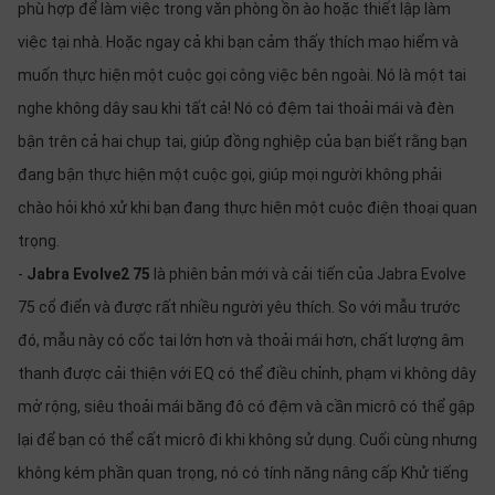
phù hợp để làm việc trong văn phòng ồn ào hoặc thiết lập làm
việc tại nhà. Hoặc ngay cả khi bạn cảm thấy thích mạo hiểm và
muốn thực hiện một cuộc gọi công việc bên ngoài. Nó là một tai
nghe không dây sau khi tất cả! Nó có đệm tai thoải mái và đèn
bận trên cả hai chụp tai, giúp đồng nghiệp của bạn biết rằng bạn
đang bận thực hiện một cuộc gọi, giúp mọi người không phải
chào hỏi khó xử khi bạn đang thực hiện một cuộc điện thoại quan
trọng.
-
Jabra Evolve2 75
là phiên bản mới và cải tiến của Jabra Evolve
75 cổ điển và được rất nhiều người yêu thích. So với mẫu trước
đó, mẫu này có cốc tai lớn hơn và thoải mái hơn, chất lượng âm
thanh được cải thiện với EQ có thể điều chỉnh, phạm vi không dây
mở rộng, siêu thoải mái băng đô có đệm và cần micrô có thể gập
lại để bạn có thể cất micrô đi khi không sử dụng. Cuối cùng nhưng
không kém phần quan trọng, nó có tính năng nâng cấp Khử tiếng