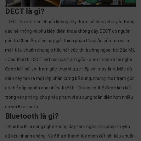
thiệu
DECT là gì?
NGÔN
- DECT là một tiêu chuẩn không dây được sử dụng chủ yếu trong
NGỮ
các hệ thống và phụ kiện điện thoại không dây. DECT có nguồn
Tiếng
gốc từ Châu Âu, điều này giải thích phần Châu Âu của tên và là
việt
một tiêu chuẩn chung ở hầu hết các thị trường ngoại trừ Bắc Mỹ.
English
- Các thiết bị DECT kết nối qua trạm gốc - điện thoại và tai nghe
được kết nối với trạm gốc thay vì trực tiếp với máy tính. Mặc dù
điều này tạo ra một lớp phần cứng bổ sung, nhưng một trạm gốc
có thể cấp nguồn cho nhiều thiết bị. Chúng có thể được liên kết
trong văn phòng, cho phép phạm vi sử dụng toàn diện hơn nhiều
so với Bluetooth.
Bluetooth là gì?
- Bluetooth là công nghệ không dây tầm ngắn cho phép truyền
dữ liệu nhanh chóng. Nó đã trở thành tùy chọn kết nối tiêu chuẩn