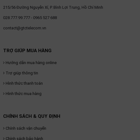
thiệu
215/56 Đường Nguyễn Xí, P. Bình Lợi Trung, Hồ Chí Minh
NGÔN
028.777.99.777 - 0965 527 688
NGỮ
contact@gtctelecom.vn
Tiếng
việt
TRỢ GIÚP MUA HÀNG
English
Hướng dẫn mua hàng online
Trợ giúp thông tin
Hình thức thanh toán
Hình thức mua hàng
CHÍNH SÁCH & QUY ĐỊNH
Chính sách vận chuyển
Chính sách bảo hành