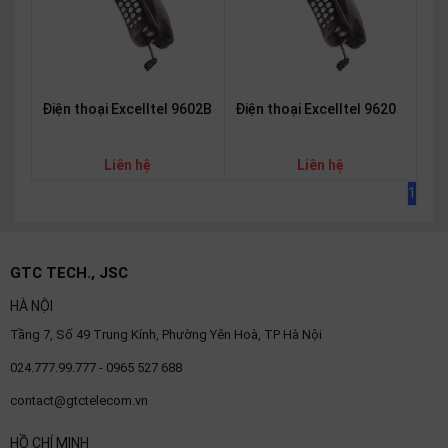
SP
khác
DANH
MỤC
Điện thoại Excelltel 9602B
Điện thoại Excelltel 9620
KHÁC
Liên hệ
Liên hệ
Giải
1
pháp
Dịch
vụ
GTC TECH., JSC
Hỗ
trợ
HÀ NỘI
Tin
Tầng 7, Số 49 Trung Kính, Phường Yên Hoà, TP Hà Nội
tức
024.777.99.777 - 0965 527 688
Liên
contact@gtctelecom.vn
hệ
Giới
HỒ CHÍ MINH