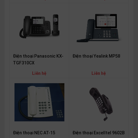
thiệu
NGÔN
NGỮ
Tiếng
việt
English
Điện thoại Panasonic KX-
Điện thoại Yealink MP58
TGF310CX
Liên hệ
Liên hệ
Điện thoại NEC AT-15
Điện thoại Excelltel 9602B