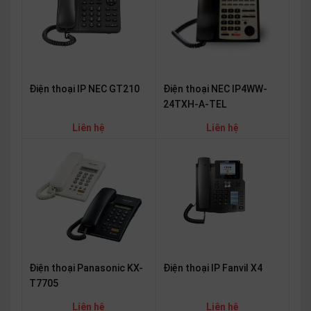
SP
khác
DANH
MỤC
Điện thoại IP NEC GT210
Điện thoại NEC IP4WW-
KHÁC
24TXH-A-TEL
Giải
Liên hệ
Liên hệ
pháp
Dịch
vụ
Hỗ
trợ
Tin
tức
Điện thoại Panasonic KX-
Điện thoại IP Fanvil X4
Liên
hệ
T7705
Giới
Liên hệ
Liên hệ