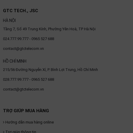
GTC TECH., JSC
HÀ NỘI
Tầng 7, Số 49 Trung Kính, Phường Yên Hoà, TP Hà Nội
024.777.99.777 - 0965 527 688
contact@gtctelecom.vn
HỒ CHÍ MINH
215/56 Đường Nguyễn Xí, P. Bình Lợi Trung, Hồ Chí Minh
028.777.99.777 - 0965 527 688
contact@gtctelecom.vn
TRỢ GIÚP MUA HÀNG
Hướng dẫn mua hàng online
Trợ giúp thông tin