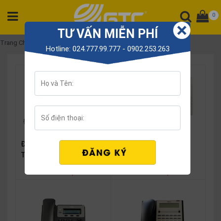
0
TƯ VẤN MIỄN PHÍ
DANH
Trang Chủ
Điện thoại có dây
Hotline: 024.777.99.777 - 0902.253.263
MỤC
SẢN
PHẨM
Tổng
đài
Điện
thoại
Điện thoại NEC AT-50
Điện thoại Panasonic KX-
TS500MX
Tai
nghe
Liên hệ
Liên hệ
Gateway
Hội
nghị