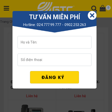
0
TƯ VẤN MIỄN PHÍ
DANH
Trang Chủ
Điện thoại DECT
Hotline: 024.777.99.777 - 0902.253.263
MỤC
SẢN
PHẨM
Tổng
đài
Điện
thoại
Tai
Điện thoại Panasonic KX-
Điện thoại DECT NEC
nghe
TGF320
G577
Gateway
Liên hệ
Liên hệ
Hội
nghị