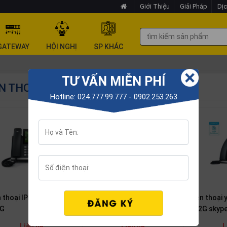
Giới Thiệu
Giải Pháp
Dịc
GATEWAY
HỘI NGHỊ
SP KHÁC
TƯ VẤN MIỄN PHÍ
N THOẠI HỘI NGHỊ YEALINK
Hotline: 024.777.99.777 - 0902.253.263
 thoại IP Yealink SIP-
Điện thoại yealink SIP-
Điện thoại 
G
T48G Skype
T42G skyp
Liên hệ
Liên hệ
L