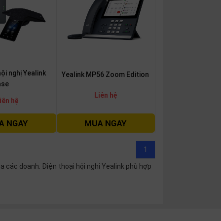
ội nghị Yealink
Yealink MP56 Zoom Edition
ase
Liên hệ
iên hệ
1
ủa các doanh. Điện thoại hội nghi Yealink phù hợp