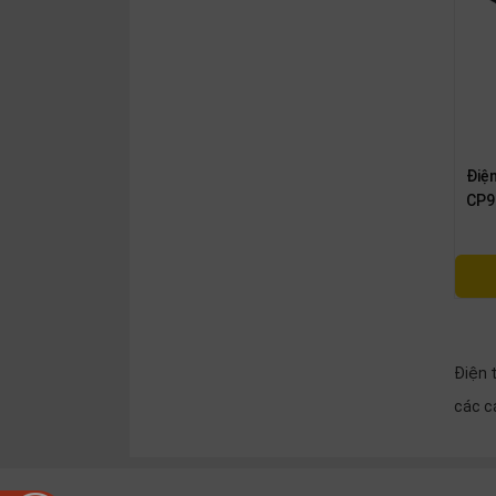
thiệu
NGÔN
NGỮ
Tiếng
việt
Điện
English
CP9
Điện t
các c