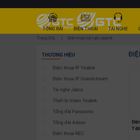
DANH
TỔNG ĐÀI
ĐIỆN THOẠI
TAI NGHE
MỤC
Trang Chủ
Điện thoại hội nghị yealink
SẢN
ĐIỆ
PHẨM
THƯƠNG HIỆU
Tổng
Điện thoại IP Yealink
đài
Điện thoại IP Grandstream
Điện
thoại
Tai nghe Jabra
Tai
Thiết bị Video Yealink
nghe
Tổng đài Panasonic
Gateway
Điện
Tổng đài Adsun
Hội
T48
nghị
Điện thoại NEC