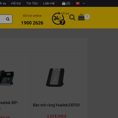
h vụ
Hỗ trợ
Tin Tức
Liên Hệ
(0)
Hỗ trợ
Hỗ trợ online
0
1900 2626
yealink SIP-
Bàn mở rộng Yealink EXP20
e
2,628,846đ
iên hệ