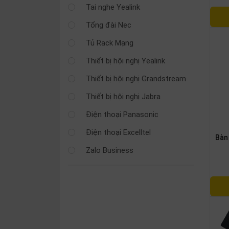
SP
Tai nghe Yealink
khác
Tổng đài Nec
DANH
Tủ Rack Mạng
MỤC
Thiết bị hội nghị Yealink
KHÁC
Thiết bị hội nghị Grandstream
Giải
Thiết bị hội nghị Jabra
pháp
Điện thoại Panasonic
Dịch
vụ
Điện thoại Excelltel
Bàn
Hỗ
Zalo Business
trợ
Tin
tức
Liên
hệ
Giới