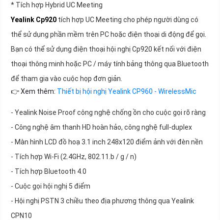
* Tích hợp Hybrid UC Meeting
Yealink Cp920
tích hợp UC Meeting cho phép người dùng có
thể sử dụng phần mềm trên PC hoặc điện thoại di động để gọi.
Bạn có thể sử dụng điện thoại hội nghị Cp920 kết nối với điện
thoại thông minh hoặc PC / máy tính bảng thông qua Bluetooth
để tham gia vào cuộc họp đơn giản.
👉 Xem thêm:
Thiết bị hội nghị Yealink CP960 - WirelessMic
- Yealink Noise Proof công nghệ chống ồn cho cuộc gọi rõ ràng
- Công nghệ âm thanh HD hoàn hảo, công nghệ full-duplex
- Màn hình LCD đồ hoạ 3.1 inch 248x120 điểm ảnh với đèn nền
- Tích hợp Wi-Fi (2.4GHz, 802.11.b / g / n)
- Tích hợp Bluetooth 4.0
- Cuộc gọi hội nghị 5 điểm
- Hội nghị PSTN 3 chiều theo địa phương thông qua Yealink
CPN10