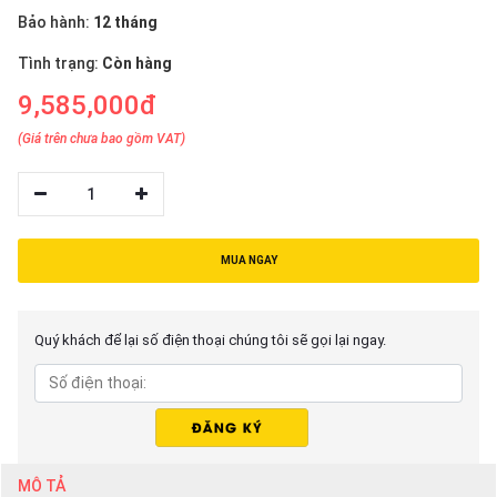
thiệu
Bảo hành:
12 tháng
NGÔN
Tình trạng:
Còn hàng
NGỮ
9,585,000đ
(Giá trên chưa bao gồm VAT)
Tiếng
việt
1
English
MUA NGAY
Quý khách để lại số điện thoại chúng tôi sẽ gọi lại ngay.
MÔ TẢ