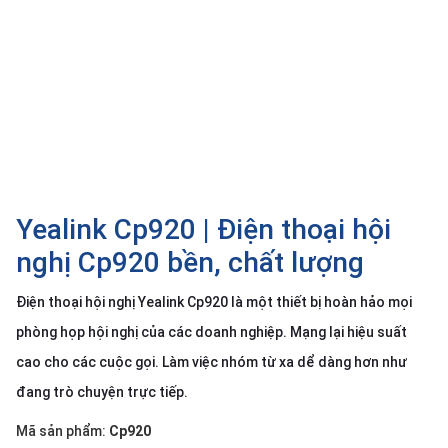
SP
khác
DANH
MỤC
KHÁC
Giải
pháp
Yealink Cp920 | Điện thoại hội
Dịch
vụ
nghị Cp920 bền, chất lượng
Hỗ
trợ
Điện thoại hội nghị Yealink Cp920 là một thiết bị hoàn hảo mọi
phòng họp hội nghị của các doanh nghiệp. Mạng lại hiệu suất
Tin
tức
cao cho các cuộc gọi. Làm việc nhóm từ xa dể dàng hơn như
Liên
đang trò chuyện trực tiếp.
hệ
Mã sản phẩm:
Cp920
Giới