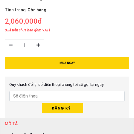
thiệu
Tình trạng:
Còn hàng
NGÔN
2,060,000đ
NGỮ
(Giá trên chưa bao gồm VAT)
Tiếng
việt
1
English
MUA NGAY
Quý khách để lại số điện thoại chúng tôi sẽ gọi lại ngay.
MÔ TẢ