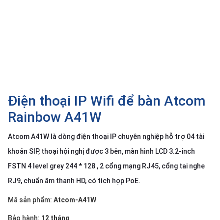
SP
khác
DANH
MỤC
KHÁC
Giải
pháp
Điện thoại IP Wifi để bàn Atcom
Dịch
Rainbow A41W
vụ
Atcom A41W là dòng điện thoại IP chuyên nghiệp hỗ trợ 04 tài
Hỗ
trợ
khoản SIP, thoại hội nghị được 3 bên, màn hình LCD 3.2-inch
Tin
FSTN 4 level grey 244 * 128 , 2 cổng mạng RJ45, cổng tai nghe
tức
RJ9, chuẩn âm thanh HD, có tích hợp PoE.
Liên
hệ
Mã sản phẩm:
Atcom-A41W
Giới
Bảo hành:
12 tháng