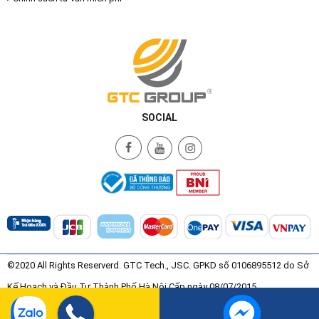
SOCIAL
©2020 All Rights Reserverd. GTC Tech., JSC. GPKD số 0106895512 do Sở
Kế Hoạch và Đầu Tư Thành Phố Hà Nội Cấp ngày 08/07/2015