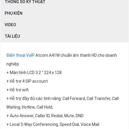
THÔNG SỐ KỸ THUẬT
PHỤ KIỆN
VIDEO
TÀI LIỆU
Điện thoại VoIP
Atcom A41W chuẩn âm thanh HD cho doanh
nghiệp
+ Màn hình LCD 3.2 " 224 x 128
+ Hỗ trợ 4 SIP account
+ Hỗ trợ wifi
+ Hỗ trợ đầy đủ các tính năng: Call Forward, Call Transfer, Call
Waiting, Hotline, Call Hold,
+ Auto Answer, Caller ID, Redial, Mute, DND
+ Local 3-Way Conferencing, Speed Dial, Voice Mail