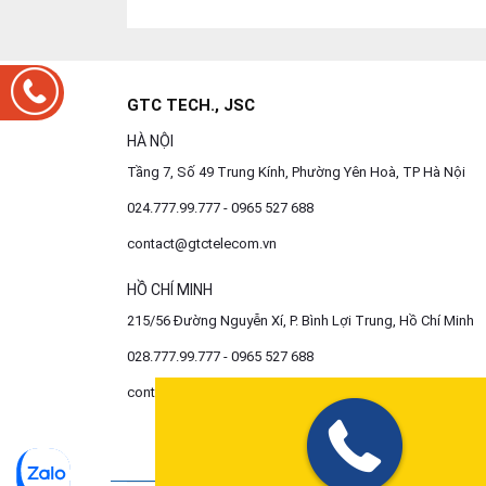
GTC TECH., JSC
HÀ NỘI
Tầng 7, Số 49 Trung Kính, Phường Yên Hoà, TP Hà Nội
024.777.99.777 - 0965 527 688
contact@gtctelecom.vn
HỒ CHÍ MINH
215/56 Đường Nguyễn Xí, P. Bình Lợi Trung, Hồ Chí Minh
028.777.99.777 - 0965 527 688
contact@gtctelecom.vn