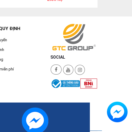
QUY ĐỊNH
uyển
ành
SOCIAL
ng
miễn phí