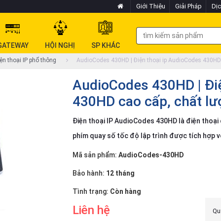
Giới Thiệu
Giải Pháp
Dịc
GATEWAY
HỘI NGHỊ
SP KHÁC
ện thoại IP phổ thông
AudioCodes 430HD | Điện thoại ip AudioCodes 430HD 
AudioCodes 430HD | Điệ
430HD cao cấp, chất lư
Điện thoại IP AudioCodes 430HD là điện thoạ
phím quay số tốc độ lập trình được tích hợp v
Mã sản phẩm:
AudioCodes-430HD
Bảo hành:
12 tháng
Tình trạng:
Còn hàng
Liên hệ
Quý