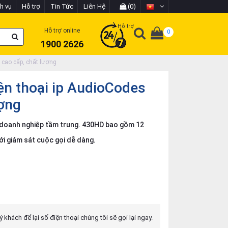
h vụ
Hỗ trợ
Tin Tức
Liên Hệ
(0)
Hỗ trợ
Hỗ trợ online
0
1900 2626
cao cấp, chất lượng
n thoại ip AudioCodes
ợng
i doanh nghiệp tầm trung. 430HD bao gồm 12
ới giám sát cuộc gọi dễ dàng.
 khách để lại số điện thoại chúng tôi sẽ gọi lại ngay.