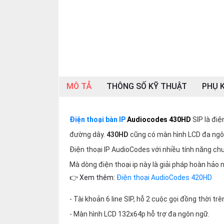
SP
khác
DANH
MỤC
KHÁC
MÔ TẢ
THÔNG SỐ KỸ THUẬT
PHỤ K
Giải
pháp
Dịch
Điện thoại bàn IP
Audiocodes 430HD
SIP là điệ
vụ
đường dây.
430HD
cũng có màn hình LCD đa ngô
Hỗ
trợ
Điện thoại IP AudioCodes với nhiều tính năng ch
Mà dòng điện thoại ip này là giải pháp hoàn hảo
Tin
tức
👉 Xem thêm:
Điện thoại AudioCodes 420HD
Liên
- Tài khoản 6 line SIP, hỗ 2 cuộc gọi đồng thời trên
hệ
- Màn hình LCD 132x64p hỗ trợ đa ngôn ngữ.
Giới