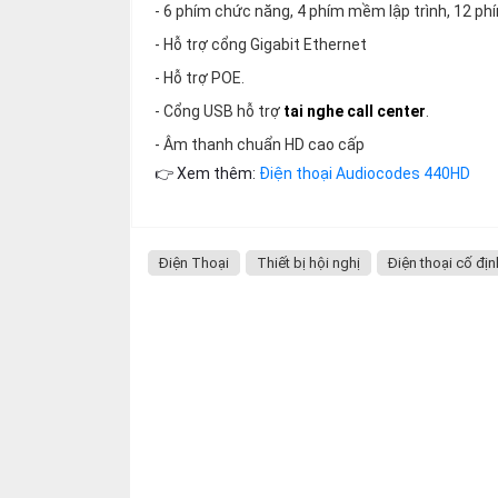
thiệu
- 6 phím chức năng, 4 phím mềm lập trình, 12 ph
- Hỗ trợ cổng Gigabit Ethernet
NGÔN
- Hỗ trợ POE.
NGỮ
- Cổng USB hỗ trợ
tai nghe call center
.
Tiếng
- Âm thanh chuẩn HD cao cấp
việt
👉 Xem thêm:
Điện thoại Audiocodes 440HD
English
Điện Thoại
Thiết bị hội nghị
Điện thoại cố địn