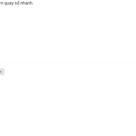
ím quay số nhanh.
h