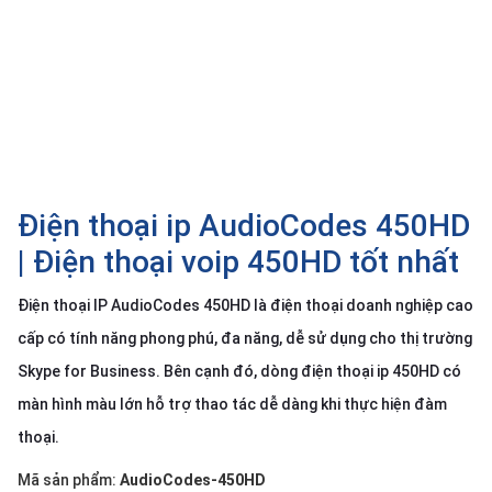
SP
khác
DANH
MỤC
KHÁC
Giải
pháp
Điện thoại ip AudioCodes 450HD
Dịch
| Điện thoại voip 450HD tốt nhất
vụ
Điện thoại IP AudioCodes 450HD là điện thoại doanh nghiệp cao
Hỗ
trợ
cấp có tính năng phong phú, đa năng, dễ sử dụng cho thị trường
Tin
Skype for Business. Bên cạnh đó, dòng điện thoại ip 450HD có
tức
màn hình màu lớn hỗ trợ thao tác dễ dàng khi thực hiện đàm
Liên
thoại.
hệ
Mã sản phẩm:
AudioCodes-450HD
Giới