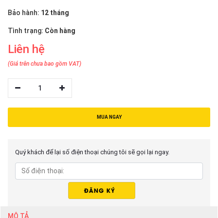
thiệu
Bảo hành:
12 tháng
NGÔN
Tình trạng:
Còn hàng
NGỮ
Liên hệ
Tiếng
(Giá trên chưa bao gồm VAT)
việt
English
1
MUA NGAY
Quý khách để lại số điện thoại chúng tôi sẽ gọi lại ngay.
MÔ TẢ