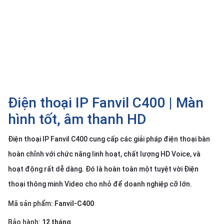
SP
khác
DANH
MỤC
KHÁC
Giải
pháp
Điện thoại IP Fanvil C400 | Màn
Dịch
hình tốt, âm thanh HD
vụ
Điện thoại IP Fanvil C400 cung cấp các giải pháp điện thoại bàn
Hỗ
trợ
hoàn chỉnh với chức năng linh hoạt, chất lượng HD Voice, và
Tin
hoạt động rất dễ dàng. Đó là hoàn toàn một tuyệt vời Điện
tức
thoại thông minh Video cho nhỏ để doanh nghiệp cỡ lớn.
Liên
hệ
Mã sản phẩm:
Fanvil-C400
Giới
Bảo hành:
12 tháng