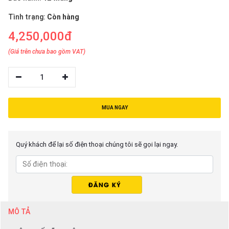
thiệu
Tình trạng:
Còn hàng
NGÔN
4,250,000đ
NGỮ
(Giá trên chưa bao gồm VAT)
Tiếng
việt
1
English
MUA NGAY
Quý khách để lại số điện thoại chúng tôi sẽ gọi lại ngay.
MÔ TẢ