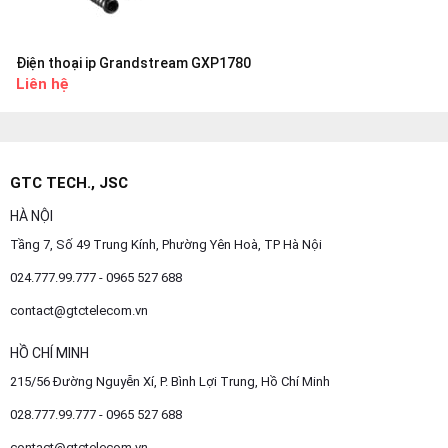
Điện thoại ip Grandstream GXP1780
Liên hệ
GTC TECH., JSC
HÀ NỘI
Tầng 7, Số 49 Trung Kính, Phường Yên Hoà, TP Hà Nội
024.777.99.777 - 0965 527 688
contact@gtctelecom.vn
HỒ CHÍ MINH
215/56 Đường Nguyễn Xí, P. Bình Lợi Trung, Hồ Chí Minh
028.777.99.777 - 0965 527 688
contact@gtctelecom.vn