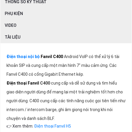
THÔNG SỐ KỸ THUẬT
PHỤ KIỆN
VIDEO
TÀI LIỆU
Điện thoại nội bộ
Fanvil C400
Android VoIP có thể xử lý 6 tài
khoản SIP và cung cấp một màn hình 7" màu cảm ứng. Các
Fanvil C400 có cổng Gigabit Ethernet kép.
Điện thoại Fanvil
C400
cung cấp và dễ sử dụng và tìm hiểu
giao diện người dùng để mang lại một trải nghiệm tốt hơn cho
người dùng. C400 cung cấp các tính năng cuộc gọi tiên tiến như
intercom / intercom barge, ghi âm giọng nói trong khi nói
chuyện và danh sách BLF.
👉 Xem thêm:
Điện thoại Fanvil H5