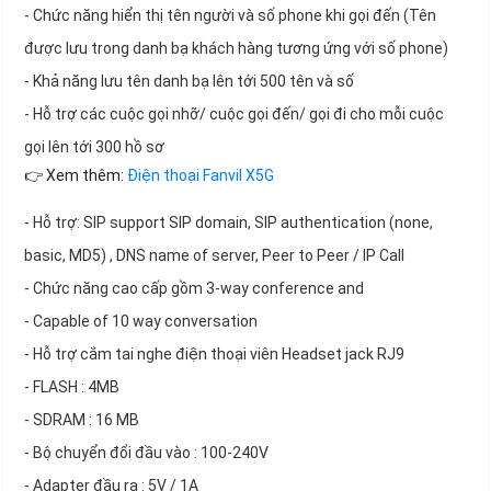
- Chức năng hiển thị tên người và số phone khi gọi đến (Tên
được lưu trong danh bạ khách hàng tương ứng với số phone)
- Khả năng lưu tên danh bạ lên tới 500 tên và số
- Hỗ trợ các cuộc gọi nhỡ/ cuộc gọi đến/ gọi đi cho mỗi cuộc
gọi lên tới 300 hồ sơ
👉 Xem thêm:
Điện thoại Fanvil X5G
- Hỗ trợ: SIP support SIP domain, SIP authentication (none,
basic, MD5) , DNS name of server, Peer to Peer / IP Call
- Chức năng cao cấp gồm 3-way conference and
- Capable of 10 way conversation
- Hỗ trợ cắm tai nghe điện thoại viên Headset jack RJ9
- FLASH : 4MB
- SDRAM : 16 MB
- Bộ chuyển đổi đầu vào : 100-240V
- Adapter đầu ra : 5V / 1A