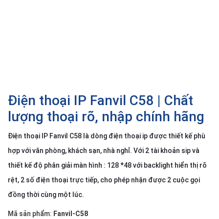
SP
khác
DANH
MỤC
KHÁC
Giải
pháp
Điện thoại IP Fanvil C58 | Chất
Dịch
lượng thoại rõ, nhập chính hãng
vụ
Điện thoại IP Fanvil C58 là dòng điện thoại ip được thiết kế phù
Hỗ
trợ
hợp với văn phòng, khách sạn, nhà nghỉ. Với 2 tài khoản sip và
Tin
thiết kế độ phân giải màn hình : 128 *48 với backlight hiển thị rõ
tức
rệt, 2 số điện thoại trực tiếp, cho phép nhận được 2 cuộc gọi
Liên
đồng thời cùng một lúc.
hệ
Mã sản phẩm:
Fanvil-C58
Giới