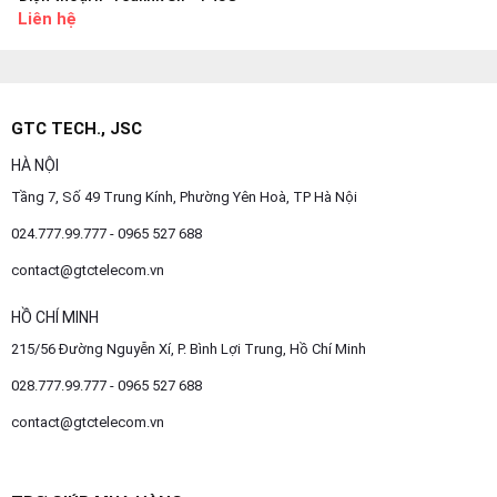
Liên hệ
GTC TECH., JSC
HÀ NỘI
Tầng 7, Số 49 Trung Kính, Phường Yên Hoà, TP Hà Nội
024.777.99.777 - 0965 527 688
contact@gtctelecom.vn
HỒ CHÍ MINH
215/56 Đường Nguyễn Xí, P. Bình Lợi Trung, Hồ Chí Minh
028.777.99.777 - 0965 527 688
contact@gtctelecom.vn