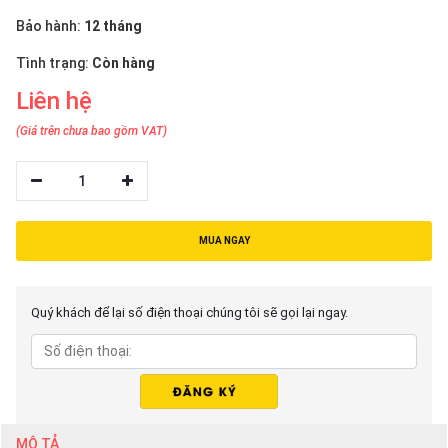
thiệu
Bảo hành:
12 tháng
NGÔN
Tình trạng:
Còn hàng
NGỮ
Liên hệ
Tiếng
(Giá trên chưa bao gồm VAT)
việt
English
1
MUA NGAY
Quý khách để lại số điện thoại chúng tôi sẽ gọi lại ngay.
MÔ TẢ