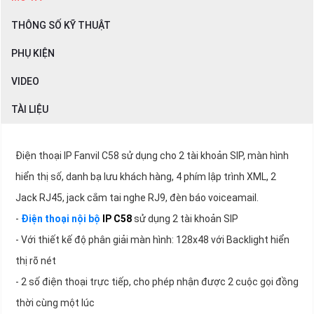
THÔNG SỐ KỸ THUẬT
PHỤ KIỆN
VIDEO
TÀI LIỆU
Điện thoại IP Fanvil C58 sử dụng cho 2 tài khoản SIP, màn hình
hiển thị số, danh bạ lưu khách hàng, 4 phím lập trình XML, 2
Jack RJ45, jack cắm tai nghe RJ9, đèn báo voiceamail.
-
Điện thoại nội bộ
IP C58
sử dụng 2 tài khoản SIP
- Với thiết kế độ phân giải màn hình: 128x48 với Backlight hiển
thị rõ nét
- 2 số điện thoại trực tiếp, cho phép nhận được 2 cuộc gọi đồng
thời cùng một lúc