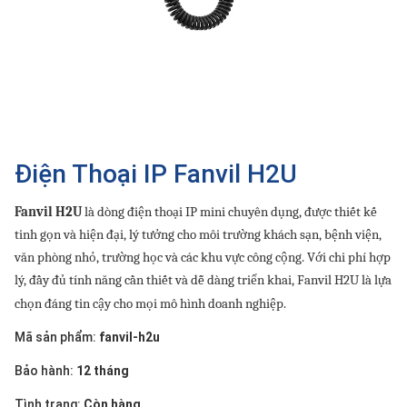
SP
khác
DANH
MỤC
KHÁC
Giải
Điện Thoại IP Fanvil H2U
pháp
Dịch
Fanvil H2U
là dòng điện thoại IP mini chuyên dụng, được thiết kế
vụ
tinh gọn và hiện đại, lý tưởng cho môi trường khách sạn, bệnh viện,
Hỗ
văn phòng nhỏ, trường học và các khu vực công cộng. Với chi phí hợp
trợ
lý, đầy đủ tính năng cần thiết và dễ dàng triển khai, Fanvil H2U là lựa
Tin
chọn đáng tin cậy cho mọi mô hình doanh nghiệp.
tức
Mã sản phẩm:
fanvil-h2u
Liên
hệ
Bảo hành:
12 tháng
Giới
Tình trạng:
Còn hàng