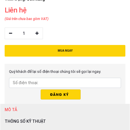
thiệu
Liên hệ
NGÔN
(Giá trên chưa bao gồm VAT)
NGỮ
1
Tiếng
việt
MUA NGAY
English
Quý khách để lại số điện thoại chúng tôi sẽ gọi lại ngay.
MÔ TẢ
THÔNG SỐ KỸ THUẬT