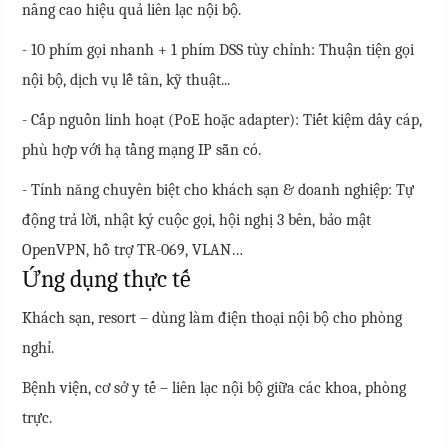
nâng cao hiệu quả liên lạc nội bộ.
- 10 phím gọi nhanh + 1 phím DSS tùy chỉnh: Thuận tiện gọi
nội bộ, dịch vụ lễ tân, kỹ thuật...
- Cấp nguồn linh hoạt (PoE hoặc adapter): Tiết kiệm dây cáp,
phù hợp với hạ tầng mạng IP sẵn có.
- Tính năng chuyên biệt cho khách sạn & doanh nghiệp: Tự
động trả lời, nhật ký cuộc gọi, hội nghị 3 bên, bảo mật
OpenVPN, hỗ trợ TR-069, VLAN…
Ứng dụng thực tế
Khách sạn, resort – dùng làm điện thoại nội bộ cho phòng
nghỉ.
Bệnh viện, cơ sở y tế – liên lạc nội bộ giữa các khoa, phòng
trực.