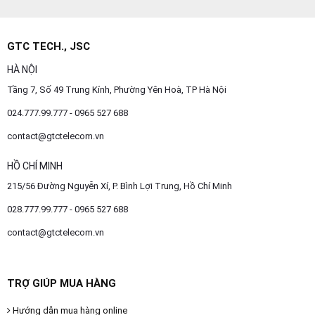
GTC TECH., JSC
HÀ NỘI
Tầng 7, Số 49 Trung Kính, Phường Yên Hoà, TP Hà Nội
024.777.99.777 - 0965 527 688
contact@gtctelecom.vn
HỒ CHÍ MINH
215/56 Đường Nguyễn Xí, P. Bình Lợi Trung, Hồ Chí Minh
028.777.99.777 - 0965 527 688
contact@gtctelecom.vn
TRỢ GIÚP MUA HÀNG
Hướng dẫn mua hàng online