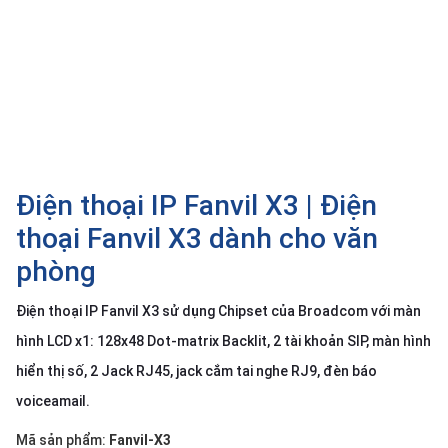
SP
khác
DANH
MỤC
KHÁC
Giải
pháp
Điện thoại IP Fanvil X3 | Điện
Dịch
thoại Fanvil X3 dành cho văn
vụ
phòng
Hỗ
trợ
Điện thoại IP Fanvil X3 sử dụng Chipset của Broadcom với màn
Tin
hình LCD x1: 128x48 Dot-matrix Backlit, 2 tài khoản SIP, màn hình
tức
hiển thị số, 2 Jack RJ45, jack cắm tai nghe RJ9, đèn báo
Liên
voiceamail.
hệ
Giới
Mã sản phẩm:
Fanvil-X3