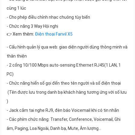
cùng 1 lúc
- Cho phép điều chỉnh nhạc chuông tùy biến
- Chức năng 3 Way Hội nghị
👉 Xem thêm:
Điện thoại Fanvil X5
- Cấu hình quản lý qua web: giao diện người dùng thông minh và
thân thiện
- 2 cổng 10/100 Mbps auto-sensing Ethernet RJ45(1 LAN, 1
PC)
- Chức năng hiển số gọi đến theo tên người và số điện thoại
(Tên được lưu trong danh bạ khách hàng tương ứng với số lưu
)
- Jack cắm tai nghe RJ9, đèn báo Voicemail khi có tin nhắn
- Các phím chức năng: Transfer, Conference, Voicemail, Ghi
âm, Paging, Loa Ngoài, Danh bạ, Mute, Âm lượng...