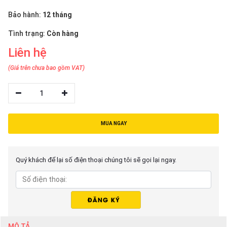
thiệu
Bảo hành:
12 tháng
NGÔN
Tình trạng:
Còn hàng
NGỮ
Liên hệ
Tiếng
(Giá trên chưa bao gồm VAT)
việt
English
1
MUA NGAY
Quý khách để lại số điện thoại chúng tôi sẽ gọi lại ngay.
MÔ TẢ