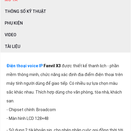
THÔNG SỐ KỸ THUẬT
PHỤ KIỆN
VIDEO
TÀI LIỆU
Điện thoại voice IP
Fanvil X3
được thiết kế thanh lịch - phần
mềm thông minh, chức năng xác định địa điểm điện thoại trên
máy tính người dùng để giao tiếp. Có nhiều sự lựa chọn màu
sắc khác nhau. Thích hợp dùng cho văn phòng, tòa nhà, khách
sạn.
- Chipset chính: Broadcom
- Màn hình LCD 128×48
- Sử dụng 2 tài khoản sip, cho phép nhận cuộc gọi đồng thời tới