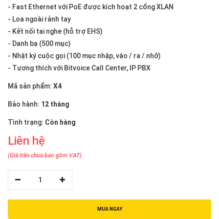
thiệu
- Fast Ethernet với PoE được kích hoạt 2 cổng XLAN
- Loa ngoài rảnh tay
NGÔN
- Kết nối tai nghe (hỗ trợ EHS)
NGỮ
- Danh bạ (500 mục)
- Nhật ký cuộc gọi (100 mục nhập, vào / ra / nhỡ)
Tiếng
- Tương thích với Bitvoice Call Center, IP PBX
việt
Mã sản phẩm:
X4
English
Bảo hành:
12 tháng
Tình trạng:
Còn hàng
Liên hệ
(Giá trên chưa bao gồm VAT)
1
MUA NGAY