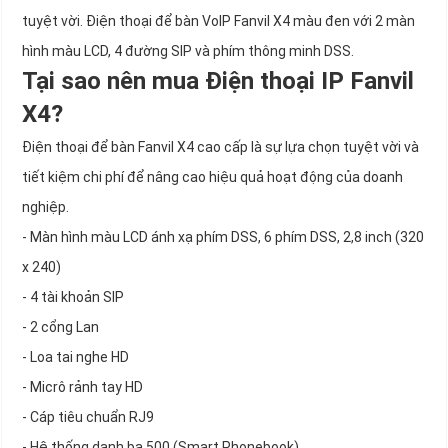
tuyệt vời. Điện thoại để bàn VoIP Fanvil X4 màu đen với 2 màn
hình màu LCD, 4 đường SIP và phím thông minh DSS.
Tại sao nên mua Điện thoại IP Fanvil
X4?
Điện thoại để bàn Fanvil X4 cao cấp là sự lựa chọn tuyệt vời và
tiết kiệm chi phí để nâng cao hiệu quả hoạt động của doanh
nghiệp.
- Màn hình màu LCD ánh xạ phím DSS, 6 phím DSS, 2,8 inch (320
x 240)
- 4 tài khoản SIP
- 2 cổng Lan
- Loa tai nghe HD
- Micrô rảnh tay HD
- Cáp tiêu chuẩn RJ9
- Hệ thống danh bạ 500 (Smart Phonebook)