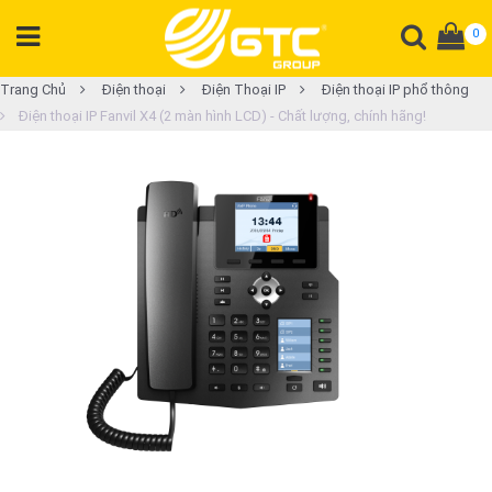
0
DANH
Trang Chủ
Điện thoại
Điện Thoại IP
Điện thoại IP phổ thông
Điện thoại IP Fanvil X4 (2 màn hình LCD) - Chất lượng, chính hãng!
MỤC
SẢN
PHẨM
Tổng
đài
Điện
thoại
Tai
nghe
Gateway
Hội
nghị