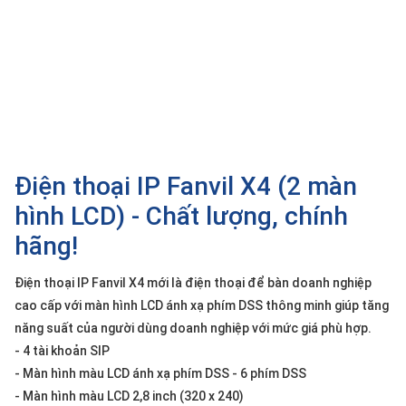
SP
khác
DANH
MỤC
KHÁC
Giải
pháp
Điện thoại IP Fanvil X4 (2 màn
Dịch
hình LCD) - Chất lượng, chính
vụ
hãng!
Hỗ
trợ
Điện thoại IP Fanvil X4 mới là điện thoại để bàn doanh nghiệp
Tin
cao cấp với màn hình LCD ánh xạ phím DSS thông minh giúp tăng
tức
năng suất của người dùng doanh nghiệp với mức giá phù hợp.
Liên
- 4 tài khoản SIP
hệ
- Màn hình màu LCD ánh xạ phím DSS - 6 phím DSS
- Màn hình màu LCD 2,8 inch (320 x 240)
Giới