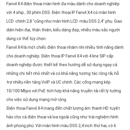
Fanvil X4 điện thoại màn hình đa màu dành cho doanh nghiệp
với 4 ship , 30 phím DSS. Điện thoại IP Fanvil X4 có màn hình
LCD chính 2,8 "cũng như màn hình LCD màu DSS 2,4" phụ. Giao
diện hiện đại, thân thiện, kiểu dáng đẹp, nhiều màu sắc người
dùng có thể tùy chọn.
Fanvil X4 là một chiếc điện thoại nhâm nhi nhiều tính năng dành
cho doanh nghiệp. Điện thoại IP Fanvil X4 với 4 line SIP cấp
doanh nghiệp được thiết kế theo hướng dễ sử dụng ngay cả
những chi tiết nhỏ nhất và có khả năng tương tác rộng rãi, hỗ
trợ nhiều nền tảng VoIP và UC chính. Các cổng mạng kép
10/100 Mbps với PoE tích hợp khả năng truyền tải rất lý tưởng
cho việc sử dụng mạng mở rộng.
Điện thoại Fanvil X4 mang đến chất lượng âm thanh HD tuyệt
hảo cho cả điện thoại và loa ngoài cũng như trải nghiệm hình
ảnh phong phú. Với màn hình màu DSS 2,4 inch thứ hai, có 6