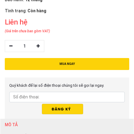
thiệu
Tình trạng:
Còn hàng
NGÔN
Liên hệ
NGỮ
(Giá trên chưa bao gồm VAT)
Tiếng
việt
1
English
MUA NGAY
Quý khách để lại số điện thoại chúng tôi sẽ gọi lại ngay.
MÔ TẢ