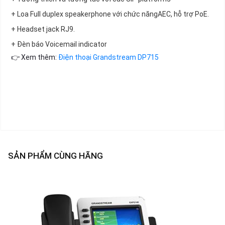
+ Loa Full duplex speakerphone với chức năngAEC, hỗ trợ PoE.
+ Headset jack RJ9.
+ Đèn báo Voicemail indicator
👉 Xem thêm:
Điện thoại Grandstream DP715
SẢN PHẨM CÙNG HÃNG