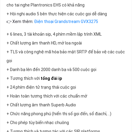
cho tai nghe Plantronics EHS có khả năng
+ Hội nghị audio 5 bên thực hiện các cuộc gọi dễ dàng
👉 Xem thêm:
Điện thoại Grandstream GVX3275
+ 6 lines, 3 tài khoản sip, 4 phím mềm lập trình XML
+ Chất lượng âm thanh HD, mở loa ngoài
+ TLS và công nghệ mã hóa bảo mật SRTP để bảo vệ các cuộc
gọi
+ Danh bạ lên đến 2000 danh bạ và 500 cuộc gọi
+ Tương thích với
tổng đài ip
+ 24 phím điện tử trạng thái cuộc gọi
+ Hoàn toàn tương thích với các chuẩn mở
+ Chất lượng âm thanh Superb Audio
+ Chức năng phong phú (hiển thị số gọi đến, sổ địachỉ, ..)
+ Cho phép tùy biến nhạc chuông
+ Tương thích và tương tác với các SIP platforms