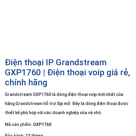
SP
khác
DANH
MỤC
KHÁC
Giải
pháp
Điện thoại IP Grandstream
Dịch
GXP1760 | Điện thoại voip giá rẻ,
vụ
chính hãng
Hỗ
trợ
Grandstream GXP1760 là dòng điện thoại voip mới nhất của
Tin
hãng Grandstream hỗ trợ Sip mở. Đây là dòng điện thoại được
tức
thiết kế phù hợp với các doanh nghiệp vừa và nhỏ.
Liên
hệ
Mã sản phẩm:
GXP1760
Giới
Bảo hành:
12 tháng