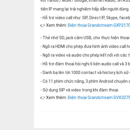
với Yahoo / MSN / Google, Internet Radio, tin RSS
thiệu
tiện IP mang lại trải nghiệm hấp dẫn người dùng.
NGÔN
- Hỗ trợ video call như: SIP, Direct IP, Skype, face
NGỮ
👉 Xem thêm:
Điện thoại Grandstream GXP217
Tiếng
- Thẻ nhớ SD, jack cắm USB, cho thực hiện thoại 
việt
- Ngõ ra HDMI cho phép đưa hình ảnh video call ho
English
- Ngõ ra video và audio cho phép kết nối với các t
- Hỗ trợ đàm thoại hội nghị 6 bên audio call và 3 b
- Danh bạ lên tới 1000 contact và history lịch sử
- Có 11 phím chức năng, 3 phím Android chuyên 
- Sử dụng SIP và video trong khi đàm thoại.
👉 Xem thêm:
Điện thoại Grandstream GVX327