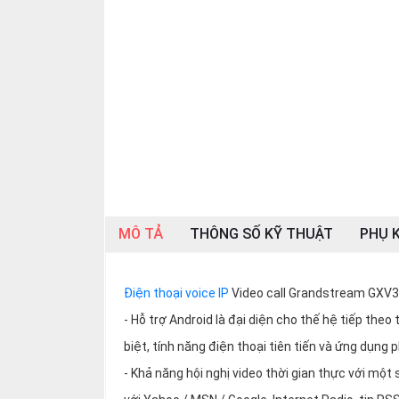
SP
khác
DANH
MỤC
KHÁC
Giải
pháp
Dịch
vụ
MÔ TẢ
THÔNG SỐ KỸ THUẬT
PHỤ K
Hỗ
trợ
Điện thoại voice IP
Video call Grandstream GXV
Tin
tức
- Hỗ trợ Android là đại diện cho thế hệ tiếp the
Liên
biệt, tính năng điện thoại tiên tiến và ứng dụng
hệ
- Khả năng hội nghị video thời gian thực với mộ
Giới