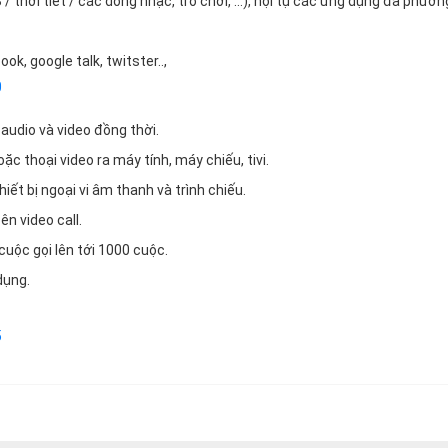
 / thời tiết / các dòng nhạc, trò chơi, …), hội tụ các ứng dụng đa phươn
book, google talk, twitster..,
0
audio và video đồng thời.
ặc thoại video ra máy tính, máy chiếu, tivi.
hiết bị ngoại vi âm thanh và trình chiếu.
ên video call.
 cuộc gọi lên tới 1000 cuộc.
dụng.
5