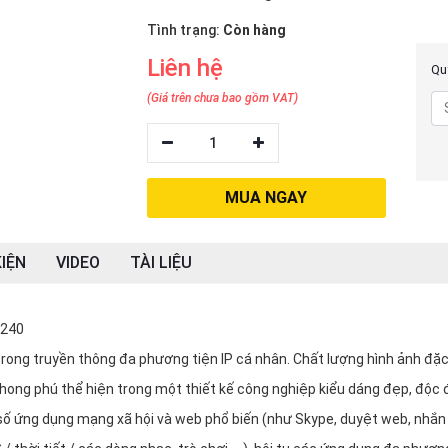
Tình trạng:
Còn hàng
Liên hệ
Quý
(Giá trên chưa bao gồm VAT)
1
MUA NGAY
IỆN
VIDEO
TÀI LIỆU
3240
o trong truyền thông đa phương tiện IP cá nhân. Chất lượng hình ảnh đặ
 phong phú thể hiện trong một thiết kế công nghiệp kiểu dáng đẹp, độc 
t số ứng dụng mạng xã hội và web phổ biến (như Skype, duyệt web, nhắn 