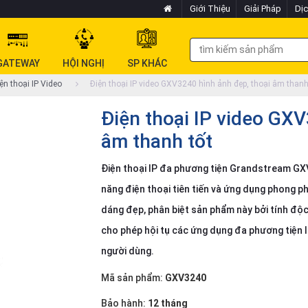
Giới Thiệu
Giải Pháp
Dịc
GATEWAY
HỘI NGHỊ
SP KHÁC
ện thoại IP Video
Điện thoại IP video GXV3240 hình ảnh đẹp, thoại âm thanh
Điện thoại IP video GXV
âm thanh tốt
Điện thoại IP đa phương tiện Grandstream GXV
năng điện thoại tiên tiến và ứng dụng phong ph
dáng đẹp, phân biệt sản phẩm này bởi tính đ
cho phép hội tụ các ứng dụng đa phương tiện I
người dùng.
Mã sản phẩm:
GXV3240
Bảo hành:
12 tháng