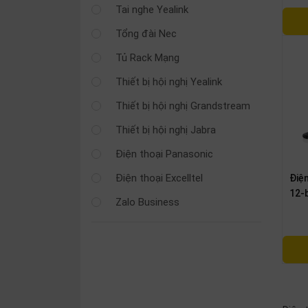
SP
Tai nghe Yealink
khác
Tổng đài Nec
DANH
Tủ Rack Mạng
MỤC
Thiết bị hội nghị Yealink
KHÁC
Thiết bị hội nghị Grandstream
Giải
Thiết bị hội nghị Jabra
pháp
Điện thoại Panasonic
Dịch
vụ
Điện thoại Excelltel
Điệ
12-
Hỗ
Zalo Business
trợ
Tin
tức
Liên
hệ
Giới