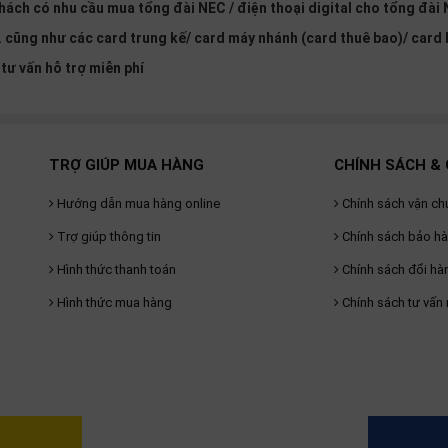
hách có nhu cầu mua tổng đài NEC / điện thoại digital cho tổng đài N
. cũng như các card trung kế/ card máy nhánh (card thuê bao)/ card I
tư vấn hỗ trợ miễn phí
TRỢ GIÚP MUA HÀNG
CHÍNH SÁCH & 
Hướng dẫn mua hàng online
Chính sách vận ch
Trợ giúp thông tin
Chính sách bảo h
Hình thức thanh toán
Chính sách đổi hà
Hình thức mua hàng
Chính sách tư vấn 