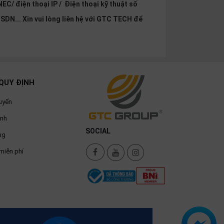
EC/ điện thoại IP / Điện thoại kỹ thuật số
SDN... Xin vui lòng liên hệ với GTC TECH để
QUY ĐỊNH
uyển
ành
SOCIAL
ng
miễn phí