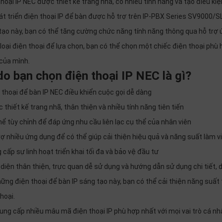
thoại IP NEC được thiết kế trang nhã, có nhiều tính năng và tạo điều k
át triển điện thoại IP để bàn được hỗ trợ trên IP-PBX Series SV9000/
tạo này, bạn có thể tăng cường chức năng tính năng thông qua hỗ trợ 
loại điện thoại để lựa chọn, bạn có thể chọn một chiếc điện thoại phù 
của mình.
do bạn chọn điện thoại IP NEC là gì?
n thoại để bàn IP NEC điều khiển cuộc gọi dễ dàng
 thiết kế trang nhã, thân thiện và nhiều tính năng tiên tiến
hể tùy chỉnh để đáp ứng nhu cầu liên lạc cụ thể của nhân viên
trợ nhiều ứng dụng để có thể giúp cải thiện hiệu quả và năng suất làm v
 cấp sự linh hoạt triển khai tối đa và bảo vệ đầu tư
 diện thân thiện, trực quan dễ sử dụng và hướng dẫn sử dụng chi tiết, d
hững điện thoại để bàn IP sáng tạo này, bạn có thể cải thiện năng suấ
hoại.
ung cấp nhiều mâu mã điện thoại IP phù hợp nhất với mọi vai trò cá n