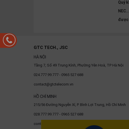
Quý k
NEC..
được 
GTC TECH., JSC
HÀ NỘI
Tầng 7, Số 49 Trung Kính, Phường Yên Hoà, TP Hà Nội
024.777.99.777 - 0965 527 688
contact@gtctelecom.vn
HỒ CHÍ MINH
215/56 Đường Nguyễn Xí, P. Bình Lợi Trung, Hồ Chí Minh
028.777.99.777 - 0965 527 688
contact@gtctelecom.vn