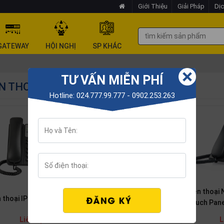
Giới Thiệu
Giải Pháp
Dịc
GATEWAY
HỘI NGHỊ
SP KHÁC
TƯ VẤN MIỄN PHÍ
N THOẠI IP NEC
Hotline: 024.777.99.777 - 0902.253.263
Điện thoại
Điện Thoại IP NEC GT890
n thoại IP NEC GT210
Touch Pane
Liên hệ
L
Liên hệ