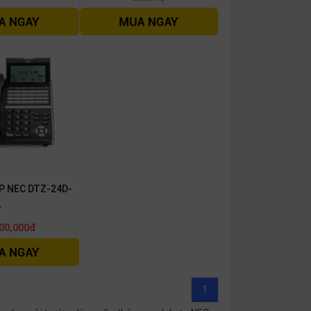
 IP NEC DTZ-24D-
L
00,000đ
1