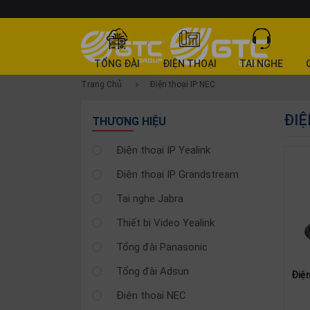
DANH
TỔNG ĐÀI
ĐIỆN THOẠI
TAI NGHE
MỤC
Trang Chủ
Điện thoại IP NEC
SẢN
ĐIỆ
PHẨM
THƯƠNG HIỆU
Tổng
Điện thoại IP Yealink
đài
Điện thoại IP Grandstream
Điện
thoại
Tai nghe Jabra
Tai
Thiết bị Video Yealink
nghe
Tổng đài Panasonic
Gateway
Tổng đài Adsun
Điệ
Hội
nghị
Điện thoại NEC