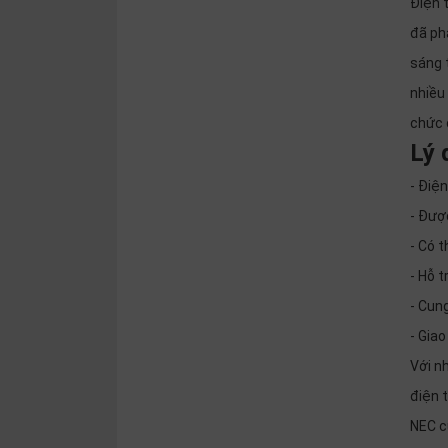
Điện 
thiệu
đã ph
NGÔN
sáng 
NGỮ
nhiều 
chức 
Tiếng
việt
Lý 
English
- Điệ
- Được
- Có t
- Hỗ 
- Cung
- Giao
Với n
điện t
NEC c