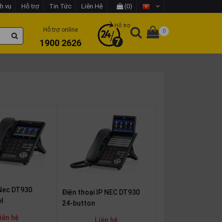
h vụ
Hỗ trợ
Tin Tức
Liên Hệ
(0)
Hỗ trợ
Hỗ trợ online
0
1900 2626
 Nec DT930
Điện thoại IP NEC DT930
l
24-button
iên hệ
Liên hệ