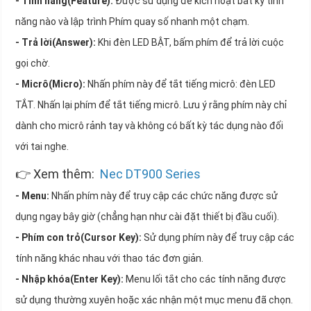
- Tính năng(Feature):
Được sử dụng để kích hoạt bất kỳ tính
năng nào và lập trình Phím quay số nhanh một chạm.
- Trả lời(Answer):
Khi đèn LED BẬT, bấm phím để trả lời cuộc
gọi chờ.
- Micrô(Micro):
Nhấn phím này để tắt tiếng micrô: đèn LED
TẮT. Nhấn lại phím để tắt tiếng micrô. Lưu ý rằng phím này chỉ
dành cho micrô rảnh tay và không có bất kỳ tác dụng nào đối
với tai nghe.
👉 Xem thêm:
Nec DT900 Series
- Menu:
Nhấn phím này để truy cập các chức năng được sử
dụng ngay bây giờ (chẳng hạn như cài đặt thiết bị đầu cuối).
- Phím con trỏ(Cursor Key):
Sử dụng phím này để truy cập các
tính năng khác nhau với thao tác đơn giản.
- Nhập khóa(Enter Key):
Menu lối tắt cho các tính năng được
sử dụng thường xuyên hoặc xác nhận một mục menu đã chọn.