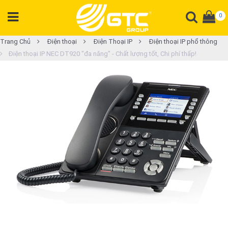
0
DANH
Trang Chủ
Điện thoại
Điện Thoại IP
Điện thoại IP phổ thông
Điện thoại IP NEC DT920 "đa năng" - Chất lượng tốt, Chi phí thấp!
MỤC
SẢN
PHẨM
Tổng
đài
Điện
thoại
Tai
nghe
Gateway
Hội
nghị