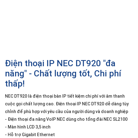
SP
khác
DANH
MỤC
KHÁC
Giải
pháp
Điện thoại IP NEC DT920 "đa
Dịch
năng" - Chất lượng tốt, Chi phí
vụ
thấp!
Hỗ
trợ
NEC DT920 là điện thoại bàn IP tiết kiệm chi phí với âm thanh
Tin
cuộc gọi chất lượng cao. Điện thoại IP NEC DT920 dễ dàng tùy
tức
chỉnh để phù hợp với yêu cầu của người dùng và doanh nghiệp
Liên
- Điện thoại đa năng VoIP NEC dùng cho tổng đài NEC SL2100
hệ
- Màn hình LCD 3,5 inch
- Hỗ trợ Gigabit Ethernet
Giới