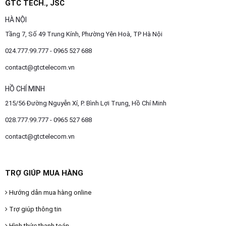
GTC TECH., JSC
HÀ NỘI
Tầng 7, Số 49 Trung Kính, Phường Yên Hoà, TP Hà Nội
024.777.99.777 - 0965 527 688
contact@gtctelecom.vn
HỒ CHÍ MINH
215/56 Đường Nguyễn Xí, P. Bình Lợi Trung, Hồ Chí Minh
028.777.99.777 - 0965 527 688
contact@gtctelecom.vn
TRỢ GIÚP MUA HÀNG
Hướng dẫn mua hàng online
Trợ giúp thông tin
Hình thức thanh toán