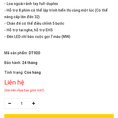
thiệu
- Loa ngoài rảnh tay full-duplex
- Hỗ trợ 8 phím có thể lập trình hiển thị cùng một lúc (Có thể
NGÔN
nâng cấp lên đến 32)
NGỮ
- Chân đế có thể điều chỉnh 5 bước
- Hỗ trợ tai nghe, hỗ trợ EHS
Tiếng
- Đèn LED chỉ báo cuộc gọi 7 màu (MW)
việt
English
Mã sản phẩm:
DT920
Bảo hành:
24 tháng
Tình trạng:
Còn hàng
Liên hệ
(Giá trên chưa bao gồm VAT)
1