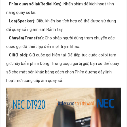
- Phím quay số lại(Redial Key):
Nhấn phím để kích hoạt tính
năng quay số lại.
- Loa(Speaker):
Điều khiển loa tích hợp có thể được sử dụng
để quay số / giám sát Rảnh tay.
- Chuyển(Transfer):
Cho phép người dùng trạm chuyển các
cuộc gọi đã thiết lập đến một trạm khác.
- Giữ(Hold):
Giữ cuộc gọi hiện tại. Để tiếp tục cuộc gọi bị tạm
giữ, hãy bấm phím Dòng. Trong cuộc gọi bị giữ, bạn có thể quay
số cho một bên khác bằng cách chọn Phím đường dây linh
hoạt mới cung cấp âm quay số.