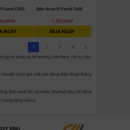
IP Fanvil C400
Điện thoại IP Fanvil C600
50,000đ
5,250,000đ
1
2
3
4
5
ới người dùng tại thị trường Việt Nam. Với sự tiện
ờ, chuyển cuộc gọi...mà các dòng điện thoại thông
ường. Bên cạnh đó, có nhiều thương hiệu nổi tiếng
c trưng riêng của nó.
QUY ĐỊNH