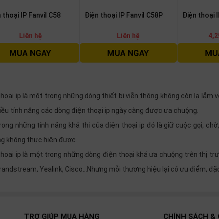
 thoại IP Fanvil C58
Điện thoại IP Fanvil C58P
Điện thoại 
Liên hệ
Liên hệ
4,2
thoại ip là một trong những dòng thiết bị viễn thông không còn lạ lẫm v
nhiều tính năng các dòng điện thoại ip ngày càng được ưa chuộng.
rong những tính năng khả thi của điện thoại ip đó là giữ cuộc gọi, ch
g không thực hiện được.
thoại ip là một trong những dòng điện thoại khá ưa chuộng trên thị tr
randstream, Yealink, Cisco...Nhưng mỗi thương hiệu lại có ưu điểm, đặ
TRỢ GIÚP MUA HÀNG
CHÍNH SÁCH & 