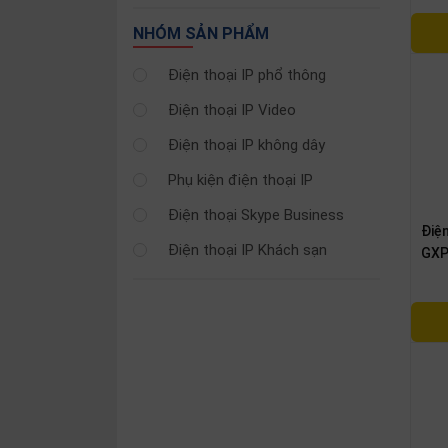
SP
khác
NHÓM SẢN PHẨM
Điện thoại IP phổ thông
DANH
MỤC
Điện thoại IP Video
KHÁC
Điện thoại IP không dây
Giải
Phụ kiện điện thoại IP
pháp
Điện thoại Skype Business
Dịch
Điệ
vụ
Điện thoại IP Khách sạn
GXP
Hỗ
trợ
Tin
tức
Liên
hệ
Giới