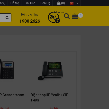
h vụ
Hỗ trợ
Tin Tức
Liên Hệ
(0)
Hỗ trợ
Hỗ trợ online
0
1900 2626
 IP Grandstream
Điện thoại IP Yealink SIP-
T48G
iên hệ
Liên hệ