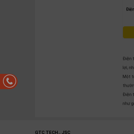
Điện
Điện 
lợi, 
Một t
thườn
Điện 
như g
GTC TECH., JSC