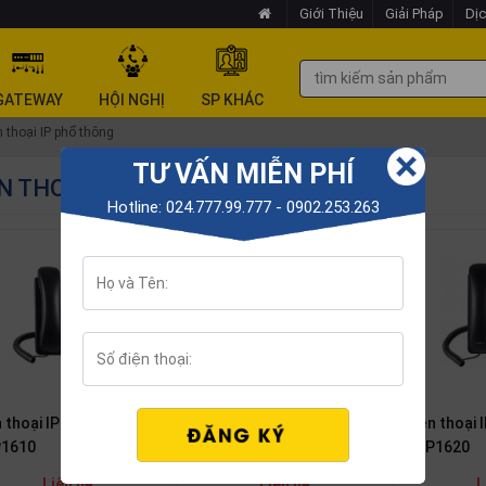
Giới Thiệu
Giải Pháp
Dịc
GATEWAY
HỘI NGHỊ
SP KHÁC
n thoại IP phổ thông
TƯ VẤN MIỄN PHÍ
N THOẠI IP PHỔ THÔNG
Hotline: 024.777.99.777 - 0902.253.263
n thoại IP Grandstream
Điện thoại IP Grandstream
Điện thoại
1610
GXP1615
GXP1620
Liên hệ
Liên hệ
L