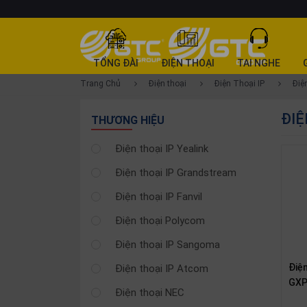
DANH
TỔNG ĐÀI
ĐIỆN THOẠI
TAI NGHE
MỤC
Trang Chủ
Điện thoại
Điện Thoại IP
Điệ
SẢN
ĐIỆ
PHẨM
THƯƠNG HIỆU
Tổng
Điện thoại IP Yealink
đài
Điện thoại IP Grandstream
Điện
thoại
Điện thoại IP Fanvil
Tai
Điện thoại Polycom
nghe
Điện thoại IP Sangoma
Gateway
Điệ
Điện thoại IP Atcom
Hội
GXP
nghị
Điện thoại NEC