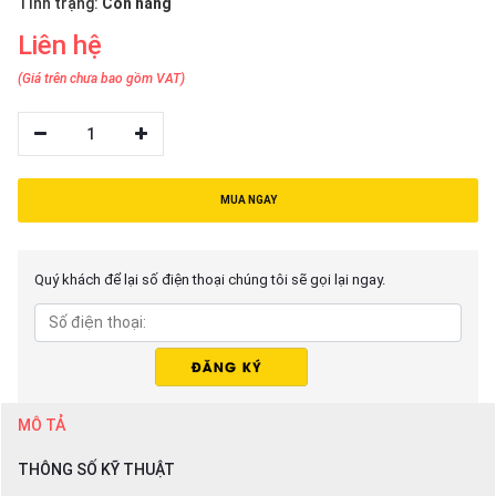
Tình trạng:
Còn hàng
thiệu
Liên hệ
NGÔN
(Giá trên chưa bao gồm VAT)
NGỮ
1
Tiếng
việt
English
MUA NGAY
Quý khách để lại số điện thoại chúng tôi sẽ gọi lại ngay.
MÔ TẢ
THÔNG SỐ KỸ THUẬT