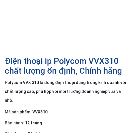
SP
khác
DANH
MỤC
KHÁC
Giải
pháp
Điện thoại ip Polycom VVX310
Dịch
chất lượng ổn định, Chính hãng
vụ
Polycom VVX 310 là dòng điện thoại dùng trong kinh doanh với
Hỗ
trợ
chất lượng cao, phù hợp với môi trường doanh nghiệp vừa và
Tin
nhỏ.
tức
Mã sản phẩm:
VVX310
Liên
hệ
Bảo hành:
12 tháng
Giới