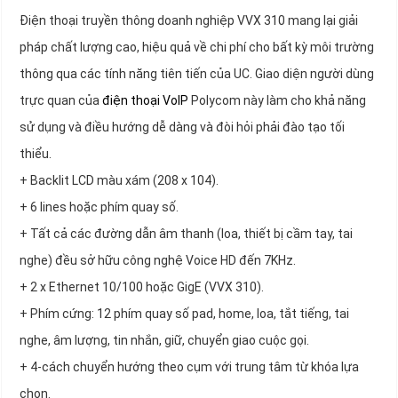
Điện thoại truyền thông doanh nghiệp VVX 310 mang lại giải
pháp chất lượng cao, hiệu quả về chi phí cho bất kỳ môi trường
thông qua các tính năng tiên tiến của UC. Giao diện người dùng
trực quan của
điện thoại VoIP
Polycom này làm cho khả năng
sử dụng và điều hướng dễ dàng và đòi hỏi phải đào tạo tối
thiểu.
+ Backlit LCD màu xám (208 x 104).
+ 6 lines hoặc phím quay số.
+ Tất cả các đường dẫn âm thanh (loa, thiết bị cầm tay, tai
nghe) đều sở hữu công nghệ Voice HD đến 7KHz.
+ 2 x Ethernet 10/100 hoặc GigE (VVX 310).
+ Phím cứng: 12 phím quay số pad, home, loa, tắt tiếng, tai
nghe, âm lượng, tin nhắn, giữ, chuyển giao cuộc gọi.
+ 4-cách chuyển hướng theo cụm với trung tâm từ khóa lựa
chọn.