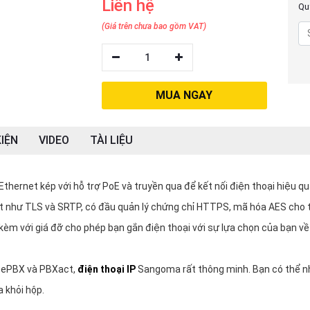
Liên hệ
Quý
(Giá trên chưa bao gồm VAT)
1
MUA NGAY
IỆN
VIDEO
TÀI LIỆU
thernet kép với hỗ trợ PoE và truyền qua để kết nối điện thoại hiệu qu
ật như TLS và SRTP, có đầu quản lý chứng chỉ HTTPS, mã hóa AES cho 
 kèm với giá đỡ cho phép bạn gắn điện thoại với sự lựa chọn của bạn về
reePBX và PBXact,
điện thoại IP
Sangoma rất thông minh. Bạn có thể 
 khỏi hộp.