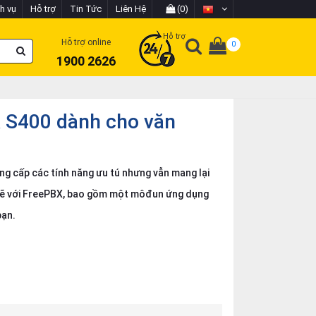
h vụ
Hỗ trợ
Tin Tức
Liên Hệ
(0)
Hỗ trợ
Hỗ trợ online
0
1900 2626
 S400 dành cho văn
ng cấp các tính năng ưu tú nhưng vẫn mang lại
t chẽ với FreePBX, bao gồm một môđun ứng dụng
bạn.