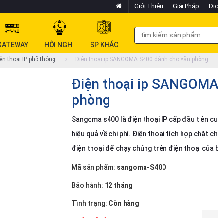
Giới Thiệu
Giải Pháp
Dịc
GATEWAY
HỘI NGHỊ
SP KHÁC
ện thoại IP phổ thông
Điện thoại ip SANGOMA S400 dành cho văn phòng
Điện thoại ip SANGOMA
phòng
Sangoma s400 là điện thoại IP cấp đầu tiên cu
hiệu quả về chi phí. Điện thoại tích hợp chặ
điện thoại để chạy chúng trên điện thoại của 
Mã sản phẩm:
sangoma-S400
Bảo hành:
12 tháng
Tình trạng:
Còn hàng