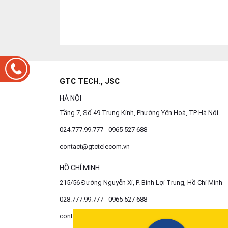
GTC TECH., JSC
HÀ NỘI
Tầng 7, Số 49 Trung Kính, Phường Yên Hoà, TP Hà Nội
024.777.99.777 - 0965 527 688
contact@gtctelecom.vn
HỒ CHÍ MINH
215/56 Đường Nguyễn Xí, P. Bình Lợi Trung, Hồ Chí Minh
028.777.99.777 - 0965 527 688
contact@gtctelecom.vn