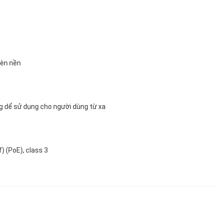
đèn nền
g dể sử dụng cho người dùng từ xa
) (PoE), class 3