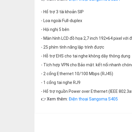
thiệu
- Hổ trợ 3 tài khoản SIP
NGÔN
- Loa ngoài Full-duplex
NGỮ
- Hội nghị 5 bên
Tiếng
- Màn hình LCD đồ họa 2,7 inch 192×64 pixel với 
việt
- 25 phím tính năng lập trình được
English
- Hỗ trợ EHS cho tai nghe không dây thông dụng
- Tích hợp VPN cho Bảo mật. kết nối nhanh chón
- 2 cổng Ethernet 10/100 Mbps (RJ45)
- 1 cổng tai nghe RJ9
- Hổ trợ nguồn Power over Ethernet (IEEE 802.3af
👉 Xem thêm:
Điện thoại Sangoma S405