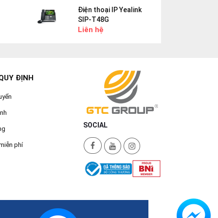
Điện thoại IP Yealink
SIP-T48G
Liên hệ
QUY ĐỊNH
uyển
ành
SOCIAL
ng
miễn phí