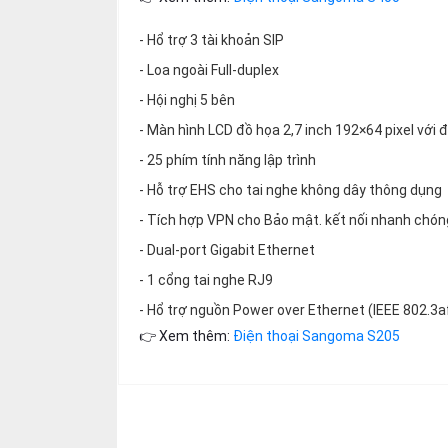
thiệu
- Hổ trợ 3 tài khoản SIP
NGÔN
- Loa ngoài Full-duplex
NGỮ
- Hội nghị 5 bên
Tiếng
- Màn hình LCD đồ họa 2,7 inch 192×64 pixel với 
việt
- 25 phím tính năng lập trình
English
- Hỗ trợ EHS cho tai nghe không dây thông dụng
- Tích hợp VPN cho Bảo mật. kết nối nhanh chón
- Dual-port Gigabit Ethernet
- 1 cổng tai nghe RJ9
- Hổ trợ nguồn Power over Ethernet (IEEE 802.3af
👉 Xem thêm:
Điện thoại Sangoma S205