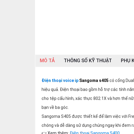
SP
khác
DANH
MỤC
KHÁC
Giải
pháp
MÔ TẢ
THÔNG SỐ KỸ THUẬT
PHỤ K
Dịch
vụ
Điện thoại voice ip
Sangoma s405
có cổng Dual-
Hỗ
trợ
hiệu quả. Điện thoại bao gồm hỗ trợ các tính n
cho tệp cấu hình, xác thực 802.1X và hơn thế nữa
Tin
tức
bạn về ba góc.
Liên
Sangoma S405 được thiết kế để làm việc với Fr
hệ
chóng và dễ dàng sử dụng chúng ngay khi đem ra
Giới
👉 Xem thêm:
Điện thoại Sangoma S400