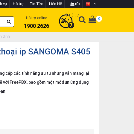
h vụ
Hỗ trợ
Tin Tức
Liên Hệ
(0)
Hỗ trợ
Hỗ trợ online
0
1900 2626
n định
thoại ip SANGOMA S405
ng cấp các tính năng ưu tú nhưng vẫn mang lại
t chẽ với FreePBX, bao gồm một môđun ứng dụng
bạn.