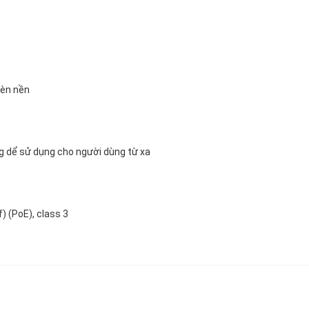
đèn nền
g dể sử dụng cho người dùng từ xa
) (PoE), class 3