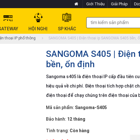
Giới Thiệu
Giải Pháp
Dịc
GATEWAY
HỘI NGHỊ
SP KHÁC
ện thoại IP phổ thông
SANGOMA S405 | Điện thoại ip SANGOMA S405 bền, ổ
SANGOMA S405 | Điện 
bền, ổn định
Sangoma s405 là điện thoại IP cấp đầu tiên cu
hiệu quả về chi phí. Điện thoại tích hợp chặ
điện thoại để chạy chúng trên điện thoại của 
Mã sản phẩm:
Sangoma-S405
Bảo hành:
12 tháng
Tình trạng:
Còn hàng