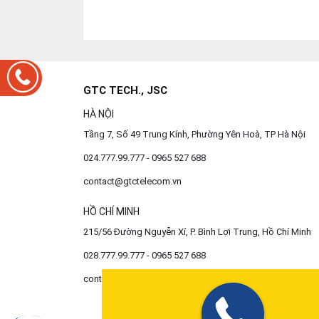
GTC TECH., JSC
HÀ NỘI
Tầng 7, Số 49 Trung Kính, Phường Yên Hoà, TP Hà Nội
024.777.99.777 - 0965 527 688
contact@gtctelecom.vn
HỒ CHÍ MINH
215/56 Đường Nguyễn Xí, P. Bình Lợi Trung, Hồ Chí Minh
028.777.99.777 - 0965 527 688
contact@gtctelecom.vn