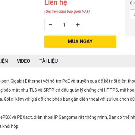
Liên hệ
Quý
(Giá trên chưa bao gồm VAT)
1
MUA NGAY
IỆN
VIDEO
TÀI LIỆU
port Gigabit Ethernet với hỗ trợ PoE và truyền qua để kết nối điện tho
ăng bảo mật như TLS và SRTP, có đầu quản lý chứng chỉ HTTPS, mã hó
. Gói đi kèm với giá đỡ cho phép bạn gắn điện thoại với sự lựa chọn c
eePBX và PBXact, điện thoại IP Sangoma rất thông minh. Bạn có thể n
 khỏi hộp.