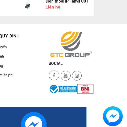
Điện thoại IP Fanvil C01
Liên hệ
QUY ĐỊNH
uyển
ành
SOCIAL
ng
miễn phí