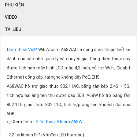
PHỤ KIỆN
VIDEO
TÀI LIỆU
Điện thoại VoIP
Wifi Atcom A68WAC là dòng điện thoại thiết kế
dành cho các nhà quản lý và chuyên gia. Dòng điện thoại này
được tích hợp màn hình LCD màu 4,3 inch, hỗ trợ Wi-Fi, Gigabit
Ethernet cổng kép, tai nghe không dây PoE, EHS.
A68WAC hỗ trợ giao thức 802.11AC, băng tần kép 2.4G + 5G,
tích hợp hai ăng ten thu được cao 5DB. A68W hỗ trợ băng tần
802.11G giao thức 802.11G, tích hợp ăng ten khuếch đại cao
5DB.
👉 Xem thêm:
Điện thoại Atcom A68W
- 32 tài khoản SIP (Với đèn LED hai màu)