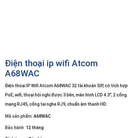
SP
khác
DANH
MỤC
KHÁC
Giải
pháp
Điện thoại ip wifi Atcom
Dịch
A68WAC
vụ
Điện thoại IP Wifi Atcom A68WAC 32 tài khoản SIP, có tích hợp
Hỗ
trợ
PoE, wifi, thoại hội nghị được 3 bên, màn hình LCD 4.3″, 2 cổng
Tin
mạng RJ45, cổng tai nghe RJ9, chuẩn âm thanh HD.
tức
Mã sản phẩm:
A68WAC
Liên
hệ
Bảo hành:
12 tháng
Giới