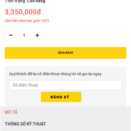
Tình trạng:
Còn hàng
thiệu
3,350,000đ
NGÔN
(Giá trên chưa bao gồm VAT)
NGỮ
1
Tiếng
việt
English
MUA NGAY
Quý khách để lại số điện thoại chúng tôi sẽ gọi lại ngay.
MÔ TẢ
THÔNG SỐ KỸ THUẬT