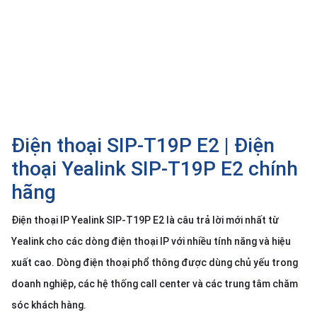
SP
khác
DANH
MỤC
KHÁC
Giải
pháp
Điện thoại SIP-T19P E2 | Điện
Dịch
thoại Yealink SIP-T19P E2 chính
vụ
hãng
Hỗ
trợ
Điện thoại IP Yealink SIP-T19P E2 là câu trả lời mới nhất từ
Tin
Yealink cho các dòng điện thoại IP với nhiều tính năng và hiệu
tức
xuất cao. Dòng điện thoại phổ thông được dùng chủ yếu trong
Liên
doanh nghiệp, các hệ thống call center và các trung tâm chăm
hệ
sóc khách hàng.
Giới