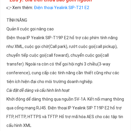
👉 Xem thêm:
Điện thoại Yealink SIP-T21 E2
TÍNH NĂNG
Quản lí cuộc gọi nâng cao
Điện thoại IP Yealink SIP-T19P E2 hổ trợ các phím tính năng
như XML, cuộc gọi chờ(Call park), rướt cuộc gọi(call pickup),
chuyển tiếp cuộc gọi(call foward), chuyển cuộc gọi(call
transfer). Ngoài ra còn có thể gọi hội nghi 3 chiều(3-way
conference), cung cấp các tính năng cần thiết cũng như các
tiện ích hiện đại cho môi trường doanh nghiệp.
Cài đặt dễ dàng và cấu hình linh hoạt
Khởi động dể dàng thông qua nguồn 5V-1A. Kết nối mạng thông
qua cổng mạng RJ45. Điện thoại IP Yealink SIP T19P E2 hổ trợ
FTP, HTTP, HTTPS và TFTP. Hổ trợ mã hóa AES cho các tập tin
cấu hình XML