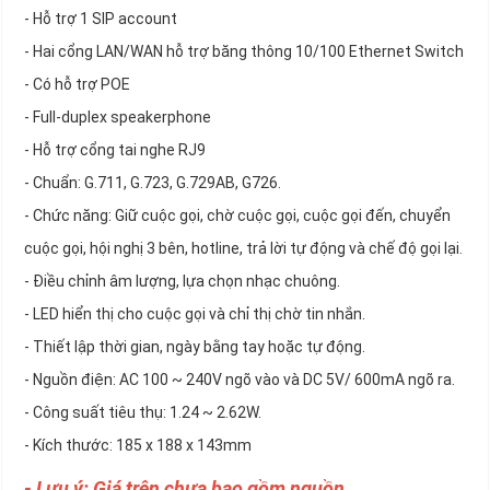
- Hỗ trợ 1 SIP account
- Hai cổng LAN/WAN hỗ trợ băng thông 10/100 Ethernet Switch
- Có hỗ trợ POE
- Full-duplex speakerphone
- Hỗ trợ cổng tai nghe RJ9
- Chuẩn: G.711, G.723, G.729AB, G726.
- Chức năng: Giữ cuộc gọi, chờ cuộc gọi, cuộc gọi đến, chuyển
cuộc gọi, hội nghị 3 bên, hotline, trả lời tự động và chế độ gọi lại.
- Điều chỉnh âm lượng, lựa chọn nhạc chuông.
- LED hiển thị cho cuộc gọi và chỉ thị chờ tin nhắn.
- Thiết lập thời gian, ngày bằng tay hoặc tự động.
- Nguồn điện: AC 100 ~ 240V ngõ vào và DC 5V/ 600mA ngõ ra.
- Công suất tiêu thụ: 1.24 ~ 2.62W.
- Kích thước: 185 x 188 x 143mm
- Lưu ý: Giá trên chưa bao gồm nguồn