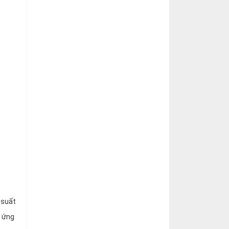
 suất
m ứng