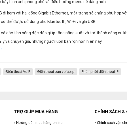
ình bày hình ảnh phong phú và điều hướng menu dễ dàng hơn.
8G đi kèm với hai cổng Gigabit Ethernet, một trong số chúng phù hợp vớ
có thể được sử dụng cho Bluetooth, Wi-Fi và ghi USB.
 có các tính năng độc đáo giúp tăng năng suất và trở thành công cụ k
 lý và chuyên gia, những người luôn bận rộn hơn hiện nay
e
Điện thoại VoIP
Điện thoại bàn voice ip
Phân phối điện thoại IP
TRỢ GIÚP MUA HÀNG
CHÍNH SÁCH & 
Hướng dẫn mua hàng online
Chính sách vận ch