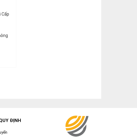
i Cấp
hông
QUY ĐỊNH
uyển