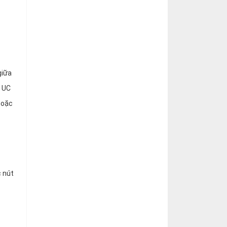
giữa
m UC
hoặc
c nút