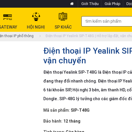
Giới Thiệu
Giải Pháp
Dịc
GATEWAY
HỘI NGHỊ
SP KHÁC
ện thoại IP phổ thông
Điện thoại IP Yealink SIP-T48G | Hỗ trợ lắp đặt, vận c
Điện thoại IP Yealink SI
vận chuyển
Điện thoại Yealink SIP-T48G là Điện thoại IP cả
đang thay đổi nhanh chóng. Điện thoại IP Yeal
6 tài khoản SIP, Hội nghị 3 bên, âm thanh HD, 
Dongle..SIP-48G lý tưởng cho các giám đốc đi
Mã sản phẩm:
SIP-T48G
Bảo hành:
12 tháng