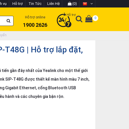
h vụ
Hỗ trợ
Tin Tức
Liên Hệ
(0)
Hỗ trợ
Hỗ trợ online
0
1900 2626
huyển
P-T48G | Hỗ trợ lắp đặt,
i tiến gần đây nhất của Yealink cho một thế giới
ink SIP-T48G được thiết kế màn hình màu 7 inch,
cổng Gigabit Ethernet, cổng Bluetooth USB
ều hành và các chuyên gia bận rộn.