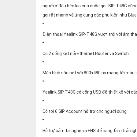
thiệu
người ở đầu bên kia của cuộc gọi. SIP-T48G cũng
gọi rất nhanh và ứng dụng các phụ kiện như Blue
NGÔN
NGỮ
Điện thoại Yealink SIP-T48G vượt trội với âm th
Tiếng
việt
Có 2 cổng kết nối Ethernet Router và Switch
English
Màn hình sắc nét với 800x480 px mang tới màu 
Yealink SIP T48G có cổng USB để thiết kế với các
Có tới 6 SIP Account hỗ trợ cho người dùng.
Hỗ trợ cắm tai nghe và EHS để nâng tầm trải ng