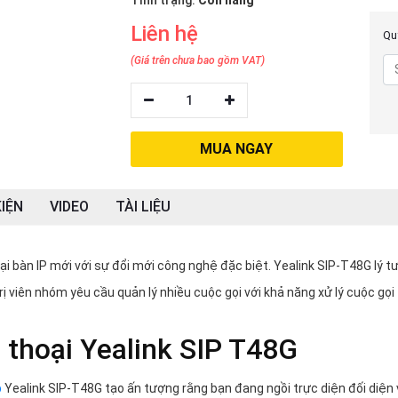
Tình trạng:
Còn hàng
Liên hệ
Quý
(Giá trên chưa bao gồm VAT)
1
MUA NGAY
IỆN
VIDEO
TÀI LIỆU
ại bàn IP mới với sự đổi mới công nghệ đặc biệt. Yealink SIP-T48G lý 
ị viên nhóm yêu cầu quản lý nhiều cuộc gọi với khả năng xử lý cuộc gọi
 thoại Yealink SIP T48G
p
Yealink SIP-T48G tạo ấn tượng rằng bạn đang ngồi trực diện đối diện 