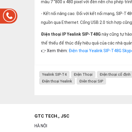
màu 7 "800 x 480 pixel với đèn nền cho phép tr
- Kết nối nâng cao: Đối với kết nối mạng, SIP-T4
nguồn qua Ethernet. Cổng USB 2.0 tích hợp cũng 
Điện thoại IP Yealink SIP-T48G
này cũng tự hào
thể thiếu để thúc đẩy hiệu quả của các nhà quản
👉 Xem thêm:
Điện thoại Yealink SIP-T48G Skyp
Yealink SIP-T4
Điện Thoại
Điện thoại cố định
Điện thoại Yealink
Điên thoại SIP
GTC TECH., JSC
HÀ NỘI