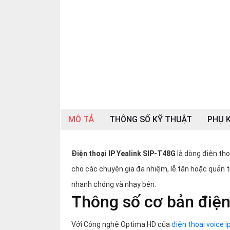
SP
khác
DANH
MỤC
KHÁC
Giải
pháp
Dịch
MÔ TẢ
THÔNG SỐ KỸ THUẬT
PHỤ K
vụ
Hỗ
trợ
Điện thoại IP Yealink SIP-T48G
là dòng điện tho
cho các chuyên gia đa nhiệm, lễ tân hoặc quản tr
Tin
tức
nhanh chóng và nhạy bén.
Thông số cơ bản điện
Liên
hệ
Với Công nghệ Optima HD của
điện thoại voice i
Giới