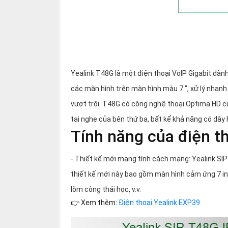
Yealink T48G là một điện thoại VoIP Gigabit dà
các màn hình trên màn hình màu 7 ", xử lý nhan
vượt trội. T48G có công nghệ thoại Optima HD củ
tai nghe của bên thứ ba, bất kể khả năng có dây
Tính năng của điện t
- Thiết kế mới mang tính cách mạng: Yealink SI
thiết kế mới này bao gồm màn hình cảm ứng 7 inc
lõm công thái học, v.v.
👉 Xem thêm:
Điện thoại Yealink EXP39