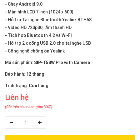
thiệu
- Chạy Android 9.0
- Màn hình LCD 7 inch (1024 x 600)
NGÔN
- Hỗ trợ Tai nghe Bluetooth Yealink BTH58
NGỮ
- Video HD 720p30, Âm thanh HD
- Tích hợp Bluetooth 4.2 và Wi-Fi
Tiếng
- Hỗ trợ 2 x cổng USB 2.0 cho tai nghe USB
việt
- Công nghệ chống ồn Yealink
English
Mã sản phẩm:
SIP-T58W Pro with Camera
Bảo hành:
12 tháng
Tình trạng:
Còn hàng
Liên hệ
(Giá trên chưa bao gồm VAT)
1