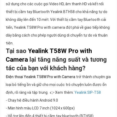
sử dụng cho các cuộc gọi Video HD, âm thanh HD và kết nối
thiết bị cầm tay Bluetooth Yealink BTH58 cho khả năng tự do
không dây lên đến 10 mét. Với thiết bị cầm tay Bluetooth cải
tiến, Yealink T58W Pro with camera đột phá về giao tiếp không
dây bằng cách cho phép người dùng di chuyển tự do và thuận
tiện.
Tại sao
Yealink T58W Pro with
Camera
lại tăng năng suất và tương
tác của bạn với khách hàng?
Điện thoại Yealink T58W Pro with Camera
trở thành chuyên gia
loại bỏ tiếng ồn và giữ cho mọi cuộc trò chuyện luôn được ổn
định, rõ ràng và tập trung. 👉 Xem thêm:
Yealink SIP-T58
- Chạy hệ điều hành Android 9.0
- Màn hình màu LCD 7 inch (1024 x 600px)
- Hỗ trợ lên đến 4 thiết bị cầm tay bluetooth (BTH58)