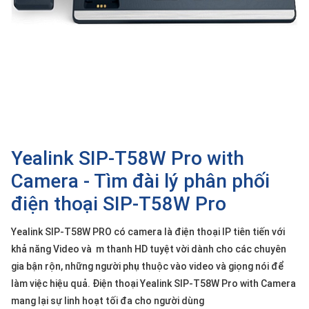
SP
khác
DANH
MỤC
KHÁC
Giải
pháp
Yealink SIP-T58W Pro with
Dịch
vụ
Camera - Tìm đài lý phân phối
Hỗ
điện thoại SIP-T58W Pro
trợ
Tin
Yealink SIP-T58W PRO có camera là điện thoại IP tiên tiến với
tức
khả năng Video và m thanh HD tuyệt vời dành cho các chuyên
Liên
gia bận rộn, những người phụ thuộc vào video và giọng nói để
hệ
làm việc hiệu quả. Điện thoại Yealink SIP-T58W Pro with Camera
mang lại sự linh hoạt tối đa cho người dùng
Giới